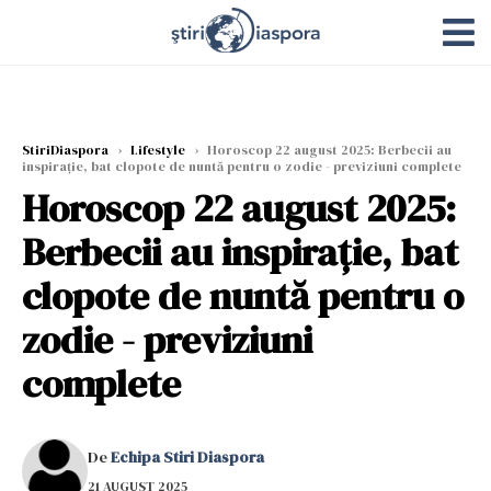
StiriDiaspora
›
Lifestyle
›
Horoscop 22 august 2025: Berbecii au
inspirație, bat clopote de nuntă pentru o zodie - previziuni complete
Horoscop 22 august 2025:
Berbecii au inspirație, bat
clopote de nuntă pentru o
zodie - previziuni
complete
De
Echipa Stiri Diaspora
21 AUGUST 2025