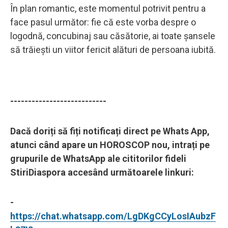
În plan romantic, este momentul potrivit pentru a
face pasul următor: fie că este vorba despre o
logodnă, concubinaj sau căsătorie, ai toate șansele
să trăiești un viitor fericit alături de persoana iubită.
---------------------------
Dacă doriți să fiți notificați direct pe Whats App,
atunci când apare un HOROSCOP nou, intrați pe
grupurile de WhatsApp ale cititorilor fideli
StiriDiaspora accesând următoarele linkuri:
-
https://chat.whatsapp.com/LgDKgCCyLosIAubzF