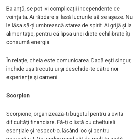
Balanță, se pot ivi complicații independente de
voința ta. Ai răbdare și lasă lucrurile să se așeze. Nu
le lăsa să-ți umbrească starea de spirit. Ai grijă și la
alimentație, pentru că lipsa unei diete echilibrate îți
consumă energia.
În relație, cheia este comunicarea. Dacă ești singur,
închide ușa trecutului și deschide-te către noi
experiențe și oameni.
Scorpion
Scorpione, organizează-ți bugetul pentru a evita
dificultăți financiare. Fă-ți o listă cu cheltuieli
esențiale și respect-o, lăsând loc și pentru
neprevăzut. Vei vedea rapid cât de mult te ajută