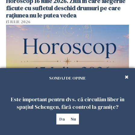
Horoscop 16 iulie 2026. Ziua în care alegerile
făcute cu sufletul deschid drumuri pe care
rațiunea nu le putea vedea
15 IULIE 2026
SONDAJ DE OPINIE
Horoscop 15 iulie 2026. Ziua în care universul
Este important pentru dvs. că circulăm liber în
pune la încercare răbdarea, dar îi răsplătește
spațiul Schengen, fără control la granițe?
pe cei care nu renunță la visurile lor
14 IULIE 2026
Da
Nu