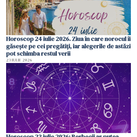
Horoscop 24 iulie 2026. Ziua în care norocul îi
găsește pe cei pregătiți, iar alegerile de astăzi
pot schimba restul verii
23 IULIE 2026
Horoscop 23 iulie 2026: Berbecii ar putea