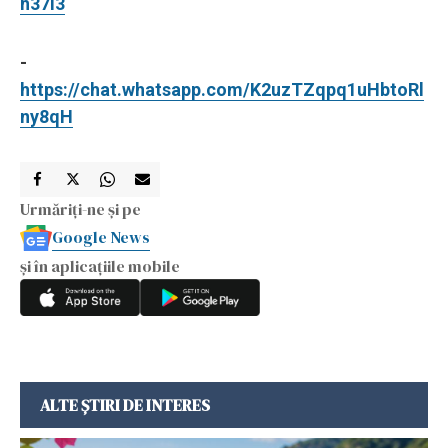
h37I3
-
https://chat.whatsapp.com/K2uzTZqpq1uHbtoRl
ny8qH
Urmăriți-ne și pe
Google News
și în aplicațiile mobile
ALTE ȘTIRI DE INTERES