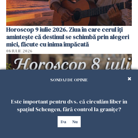
Horoscop 9 iulie 2026. Ziua în care cerul îți
amintește că destinul se schimbă prin alegeri
mici, făcute cu inima împăcată
08 IULIE 2026
SONDAJ DE OPINIE
Este important pentru dvs. că circulăm liber în
spațiul Schengen, fără control la granițe?
Da
Nu
Horoscop 8 iulie 2026. Ziua în care timpul
încetinește pentru a-ți arăta ce merită cu