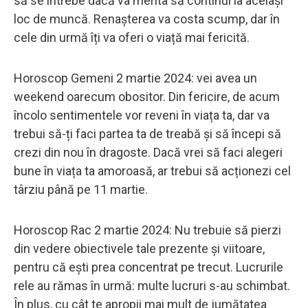
să se întrebe dacă va merita să continui la același
loc de muncă. Renașterea va costa scump, dar în
cele din urmă îți va oferi o viață mai fericită.
Horoscop Gemeni 2 martie 2024: vei avea un
weekend oarecum obositor. Din fericire, de acum
încolo sentimentele vor reveni în viața ta, dar va
trebui să-ți faci partea ta de treabă și să începi să
crezi din nou în dragoste. Dacă vrei să faci alegeri
bune în viața ta amoroasă, ar trebui să acționezi cel
târziu până pe 11 martie.
Horoscop Rac 2 martie 2024: Nu trebuie să pierzi
din vedere obiectivele tale prezente și viitoare,
pentru că ești prea concentrat pe trecut. Lucrurile
rele au rămas în urmă: multe lucruri s-au schimbat.
În plus, cu cât te apropii mai mult de jumătatea