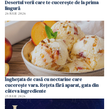
Desertul verii care te cucerește de la prima
lingură
26 IULIE 2026
Înghețata de casă cu nectarine care
cucerește vara. Rețeta fără aparat, gata din
câteva ingrediente
25 IULIE 2026