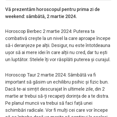
Vă prezentăm horoscopul pentru prima zi de
weekend: sâmbătă, 2 martie 2024.
Horoscop Berbec 2 martie 2024: Puterea ta
combativă crește la un nivel la care aproape începe
să-i deranjeze pe alții. Desigur, nu este întotdeauna
ușor să ai mere idei în care alții nu cred, dar tu ești
un luptător. Stelele îți vor răsplăti puterea și curajul.
Horoscop Taur 2 martie 2024: Sâmbătă va fi
important să găsim un echilibru psihic și fizic bun.
Dacă te-ai simțit descurajat în ultimele zile, din 2
martie ar trebui să-ți recapeți dorința de a te distra.
Pe planul muncii va trebui să faci față unei
schimbări radicale. Vor fi mulți cei care vor începe