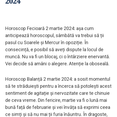
2024
Horoscop Fecioară 2 martie 2024: așa cum
anticipează horoscopul, sâmbătă va trebui să ții
pasul cu Soarele și Mercur în opoziție. În
consecință, e posibil să aveți dispute la locul de
muncă. Nu va fi un blocaj, ci o întârziere enervantă.
Vei decide să amâni o alegere. Atenție la oboseală.
Horoscop Balanță 2 martie 2024: a sosit momentul
să te străduiești pentru a încerca să potolești acest
sentiment de agitație și nervozitate care te chinuie
de ceva vreme. Din fericire, martie va fi o lună mai
bună față de februarie și vei învăța să exprimi ceea
ce simți și să nu mai ții furia înăuntru. În dragoste,