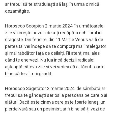
ar trebui să te străduiești să lași în urmă o mică
dezamăgire.
Horoscop Scorpion 2 martie 2024: în următoarele
zile va crește nevoia de a-ți recăpăta echilibrul în
dragoste. Din fericire, din 11 Martie Venus va fi de
partea ta: vei începe să te comporți mai înțelegător
și mai răbdător față de ceilalți. Fii atent, mai ales
când te enervezi. Nu lua încă decizii radicale:
așteaptă câteva zile și vei vedea că ai făcut foarte
bine că te-ai mai gândit.
Horoscop Săgetător 2 martie 2024: de sâmbătă ar
trebui să te gândești serios la persoana pe care o ai
alături. Dacă este cineva care este foarte leneș, un
pierde-vară sau un pesimist, ar fi bine să-ți vezi de