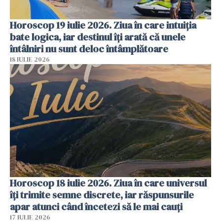
Horoscop 19 iulie 2026. Ziua în care intuiția
bate logica, iar destinul îți arată că unele
întâlniri nu sunt deloc întâmplătoare
18 IULIE 2026
Horoscop 18 iulie 2026. Ziua în care universul
îți trimite semne discrete, iar răspunsurile
apar atunci când încetezi să le mai cauți
17 IULIE 2026