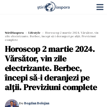
StiriDiaspora
›
Lifestyle
›
Horoscop 2 martie 2024. Vărsător, vin
zile electrizante. Berbec, începi să-i deranjezi pe alții. Previziuni
complete
Horoscop 2 martie 2024.
Vărsător, vin zile
electrizante. Berbec,
începi să-i deranjezi pe
alții. Previziuni complete
De
Bogdan Bolojan