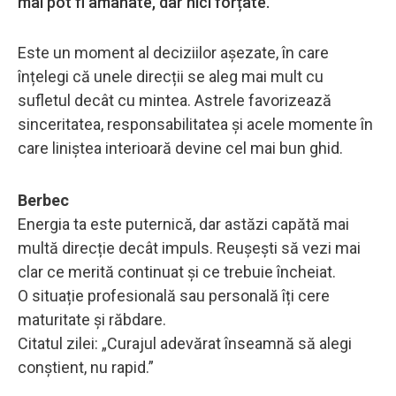
mai pot fi amânate, dar nici forțate.
Este un moment al deciziilor așezate, în care
înțelegi că unele direcții se aleg mai mult cu
sufletul decât cu mintea. Astrele favorizează
sinceritatea, responsabilitatea și acele momente în
care liniștea interioară devine cel mai bun ghid.
Berbec
Energia ta este puternică, dar astăzi capătă mai
multă direcție decât impuls. Reușești să vezi mai
clar ce merită continuat și ce trebuie încheiat.
O situație profesională sau personală îți cere
maturitate și răbdare.
Citatul zilei: „Curajul adevărat înseamnă să alegi
conștient, nu rapid.”