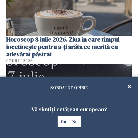
Horoscop 8 iulie 2026. Ziua în care timpul
încetinește pentru a-ți arăta ce merită cu
adevărat păstrat
07 IULIE 2026
SONDAJ DE OPINIE
Vă simțiți cetățean european?
Da
Nu