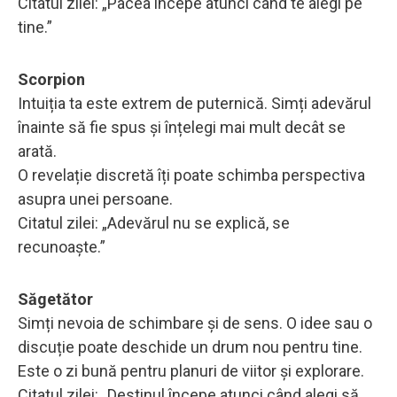
Citatul zilei: „Pacea începe atunci când te alegi pe
tine.”
Scorpion
Intuiția ta este extrem de puternică. Simți adevărul
înainte să fie spus și înțelegi mai mult decât se
arată.
O revelație discretă îți poate schimba perspectiva
asupra unei persoane.
Citatul zilei: „Adevărul nu se explică, se
recunoaște.”
Săgetător
Simți nevoia de schimbare și de sens. O idee sau o
discuție poate deschide un drum nou pentru tine.
Este o zi bună pentru planuri de viitor și explorare.
Citatul zilei: „Destinul începe atunci când alegi să