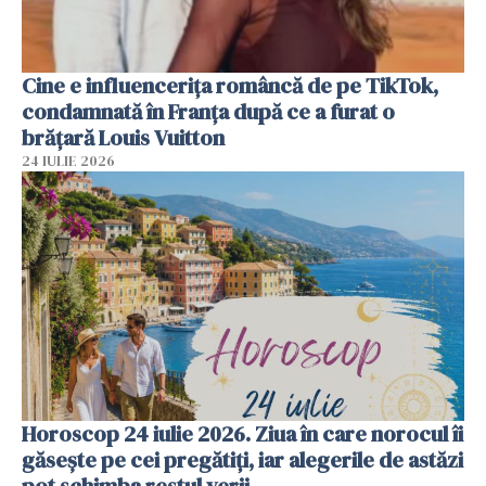
Cine e influencerița româncă de pe TikTok,
condamnată în Franța după ce a furat o
brățară Louis Vuitton
24 IULIE 2026
Horoscop 24 iulie 2026. Ziua în care norocul îi
găsește pe cei pregătiți, iar alegerile de astăzi
pot schimba restul verii