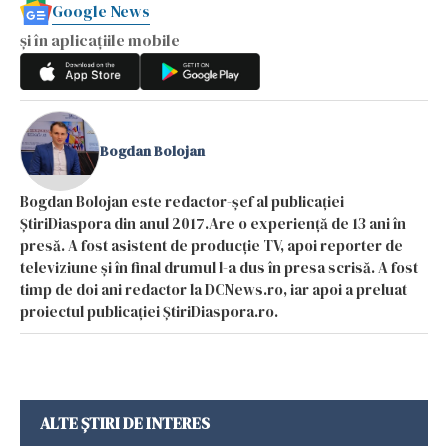
Google News
și în aplicațiile mobile
Bogdan Bolojan
Bogdan Bolojan este redactor-șef al publicației
ȘtiriDiaspora din anul 2017.Are o experiență de 13 ani în
presă. A fost asistent de producție TV, apoi reporter de
televiziune și în final drumul l-a dus în presa scrisă. A fost
timp de doi ani redactor la DCNews.ro, iar apoi a preluat
proiectul publicației ȘtiriDiaspora.ro.
ALTE ȘTIRI DE INTERES