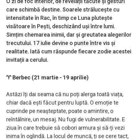
O zi de foc interior, de revelații tăcute și gesturi
care schimbă destine. Soarele strălucește cu
intensitate în Rac, în timp ce Luna plutește
visătoare în Pești, deschizând uși între lumi.
Simțim chemarea inimii, dar și greutatea alegerilor
trecutului. 17 iulie devine o punte între vis și
realitate. Iată cum răspunde fiecare zodie acestei
invitații a cerului.
♈ Berbec (21 martie - 19 aprilie)
Astăzi îți dai seama că nu poți alerga toată viața,
chiar dacă ești făcut pentru luptă. O emoție te
cuprinde pe neașteptate, poate o amintire, o
reîntâlnire, un mesaj. Nu fugi de vulnerabilitate. E
ziua în care trebuie să cobori armura și să-ți vezi
inima în oglindă. La locul de muncă, ți se cere tact,