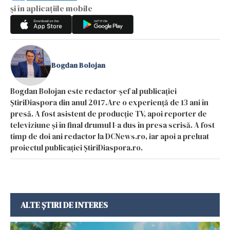
și în aplicațiile mobile
Bogdan Bolojan
Bogdan Bolojan este redactor-șef al publicației
ȘtiriDiaspora din anul 2017.Are o experiență de 13 ani în
presă. A fost asistent de producție TV, apoi reporter de
televiziune și în final drumul l-a dus în presa scrisă. A fost
timp de doi ani redactor la DCNews.ro, iar apoi a preluat
proiectul publicației ȘtiriDiaspora.ro.
ALTE ȘTIRI DE INTERES