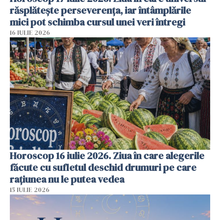
răsplătește perseverența, iar întâmplările
mici pot schimba cursul unei veri întregi
16 IULIE 2026
Horoscop 16 iulie 2026. Ziua în care alegerile
făcute cu sufletul deschid drumuri pe care
rațiunea nu le putea vedea
15 IULIE 2026