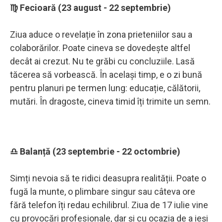
♍ Fecioară (23 august - 22 septembrie)
Ziua aduce o revelație în zona prieteniilor sau a
colaborărilor. Poate cineva se dovedește altfel
decât ai crezut. Nu te grăbi cu concluziile. Lasă
tăcerea să vorbească. În același timp, e o zi bună
pentru planuri pe termen lung: educație, călătorii,
mutări. În dragoste, cineva timid îți trimite un semn.
♎ Balanță (23 septembrie - 22 octombrie)
Simți nevoia să te ridici deasupra realității. Poate o
fugă la munte, o plimbare singur sau câteva ore
fără telefon îți redau echilibrul. Ziua de 17 iulie vine
cu provocări profesionale, dar și cu ocazia de a ieși