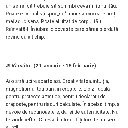
un semn că trebuie să schimbi ceva în ritmul tău.
Poate e timpul să spui „nu” unor sarcini care nu-ți
mai aduc sens. Poate ai uitat de corpul tău.
Reînvață-l. În iubire, o poveste care părea pierdută
revine cu alt chip.
♒ Vărsător (20 ianuarie - 18 februarie)
Ai o strălucire aparte azi. Creativitatea, intuiția,
magnetismul tău sunt în creștere. E o zi ideală
pentru proiecte artistice, pentru declarații de
dragoste, pentru riscuri calculate. În același timp, ai
nevoie de recunoaștere, dar și de autenticitate. Nu
te vinde ieftin. Cineva din trecut îți trimite un semn
subtil.