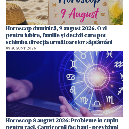
Horoscop duminică, 9 august 2026. O zi
pentru iubire, familie și decizii care pot
schimba direcția următoarelor săptămâni
08 AUGUST 2026
Horoscop 8 august 2026: Probleme în cuplu
pentru raci, Capricornii fac bani - previziuni