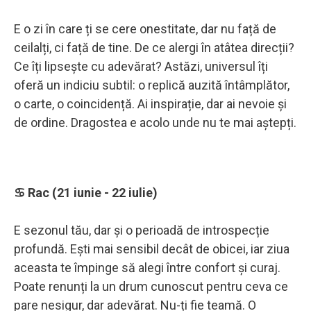
E o zi în care ți se cere onestitate, dar nu față de
ceilalți, ci față de tine. De ce alergi în atâtea direcții?
Ce îți lipsește cu adevărat? Astăzi, universul îți
oferă un indiciu subtil: o replică auzită întâmplător,
o carte, o coincidență. Ai inspirație, dar ai nevoie și
de ordine. Dragostea e acolo unde nu te mai aștepți.
♋ Rac (21 iunie - 22 iulie)
E sezonul tău, dar și o perioadă de introspecție
profundă. Ești mai sensibil decât de obicei, iar ziua
aceasta te împinge să alegi între confort și curaj.
Poate renunți la un drum cunoscut pentru ceva ce
pare nesigur, dar adevărat. Nu-ți fie teamă. O