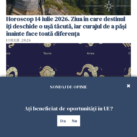
Horoscop 14 iulie 2026. Ziua în care destinul
îți deschide o ușă tăcută, iar curajul de a păși
înainte face toată diferența
13 IULIE 2026
SONDAJ DE OPINIE
Ați beneficiat de oportunități în UE?
Horoscop 13 iulie 2026. Săptămâna începe cu
Da
Nu
aspecte interesante în plan financiar
12 IULIE 2026