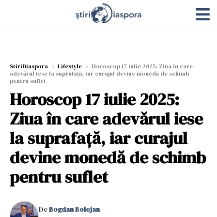
StiriDiaspora
›
Lifestyle
›
Horoscop 17 iulie 2025: Ziua în care
adevărul iese la suprafață, iar curajul devine monedă de schimb
pentru suflet
Horoscop 17 iulie 2025:
Ziua în care adevărul iese
la suprafață, iar curajul
devine monedă de schimb
pentru suflet
De
Bogdan Bolojan