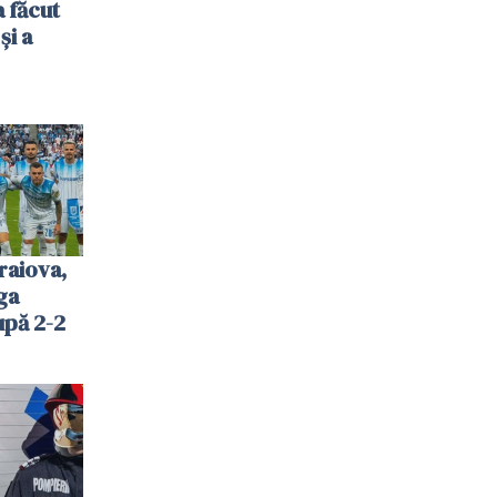
 făcut
și a
raiova,
ga
upă 2-2