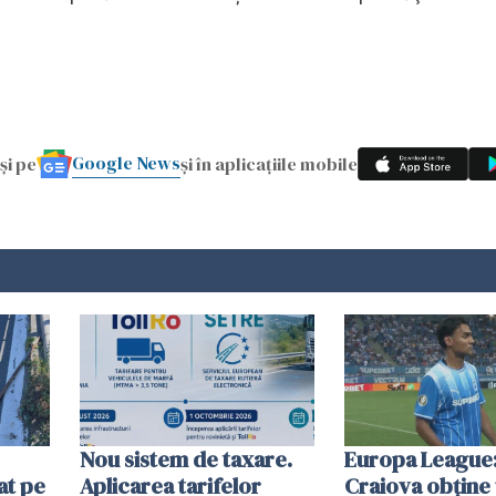
Google News
și pe
și în aplicațiile mobile
Nou sistem de taxare.
Europa League:
at pe
Aplicarea tarifelor
Craiova obține