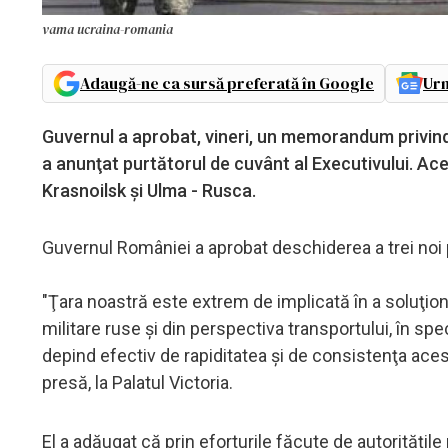
vama ucraina-romania
Adaugă-ne ca sursă preferată în Google
Urm
Guvernul a aprobat, vineri, un memorandum privind 
a anunţat purtătorul de cuvânt al Executivului. Aces
Krasnoilsk şi Ulma - Rusca.
Guvernul României a aprobat deschiderea a trei noi p
"Ţara noastră este extrem de implicată în a soluţio
militare ruse şi din perspectiva transportului, în spec
depind efectiv de rapiditatea şi de consistenţa aces
presă, la Palatul Victoria.
El a adăugat că prin eforturile făcute de autorităţil