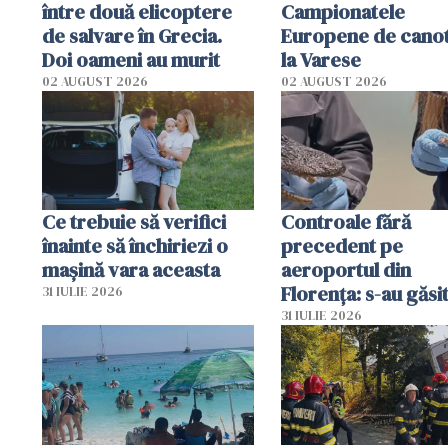
între două elicoptere
Campionatele
de salvare în Grecia.
Europene de canot
Doi oameni au murit
la Varese
02 AUGUST 2026
02 AUGUST 2026
Ce trebuie să verifici
Controale fără
înainte să închiriezi o
precedent pe
mașină vara aceasta
aeroportul din
Florența: s-au găsi
31 IULIE 2026
capete de aligator 
31 IULIE 2026
sumă imensă de ba