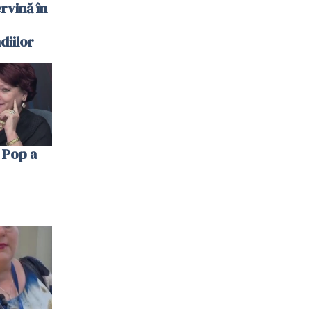
ervină în
diilor
 Pop a