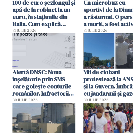
100 de euro șezlongul și
Un microbuz cu
apă de la robinet la un
sportivi de la Dina
euro, în stațiunile din
a răsturnat. O per
Italia. Cum explică
a murit, a fost acti
autoritățile
planul roșu de
31 IULIE 2026
31 IULIE 2026
intervenție
Alertă DNSC: Noua
Mii de ciobani
înșelătorie prin SMS
protestează la AN
care golește conturile
și la Guvern. Îmbrâ
românilor. Infractorii
cu jandarmii și gaz
folosesc numele
lacrimogene
30 IULIE 2026
30 IULIE 2026
Ghișeul.ro și al Poliției
Române