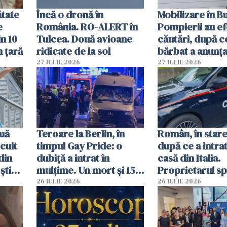
ătate
Încă o dronă în
Mobilizare în B
e
România. RO-ALERT în
Pompierii au ef
in 10
Tulcea. Două avioane
căutări, după c
n țară
ridicate de la sol
bărbat a anunțat
că a văzut un o
27 IULIE 2026
27 IULIE 2026
luminos
uă
Teroare la Berlin, în
Român, în stare
cuit
timpul Gay Pride: o
după ce a intrat
din
dubiță a intrat în
casă din Italia.
știu
mulțime. Un mort și 15
Proprietarul s
 voi”
răniți
s-a apărat cu un
26 IULIE 2026
26 IULIE 2026