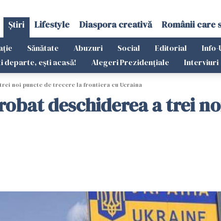
Știri
Lifestyle
Diaspora creativă
Românii care 
ație
Sănătate
Abuzuri
Social
Editorial
Info-
ti departe, ești acasă!
Alegeri Prezidențiale
Interviuri
ei noi puncte de trecere la frontiera cu Ucraina
obat deschiderea a trei noi