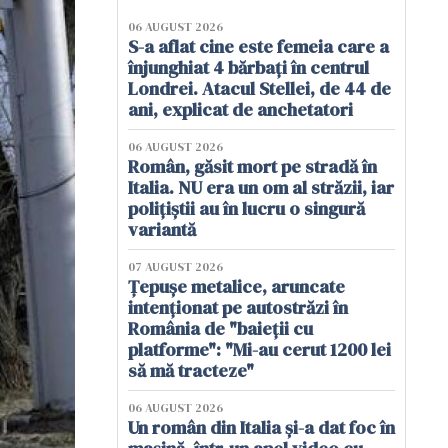
06 AUGUST 2026
S-a aflat cine este femeia care a
înjunghiat 4 bărbați în centrul
Londrei. Atacul Stellei, de 44 de
ani, explicat de anchetatori
06 AUGUST 2026
Român, găsit mort pe stradă în
Italia. NU era un om al străzii, iar
polițiștii au în lucru o singură
variantă
07 AUGUST 2026
Țepușe metalice, aruncate
intenționat pe autostrăzi în
România de "baieții cu
platforme": "Mi-au cerut 1200 lei
să mă tracteze"
06 AUGUST 2026
Un român din Italia și-a dat foc în