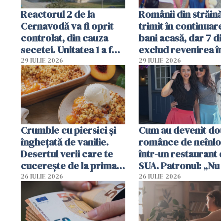
Reactorul 2 de la
Românii din străin
Cernavodă va fi oprit
trimit în continuar
controlat, din cauza
bani acasă, dar 7 d
secetei. Unitatea 1 a fost
exclud revenirea î
deja oprită
29 IULIE 2026
29 IULIE 2026
Crumble cu piersici și
Cum au devenit do
înghețată de vanilie.
românce de neînlo
Desertul verii care te
într-un restaurant 
cucerește de la prima
SUA. Patronul: „Nu 
lingură
ce o să mă fac fără
26 IULIE 2026
26 IULIE 2026