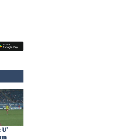
 U'
 un