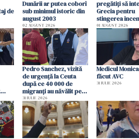
Dunării ar putea coborî
pregătiţi să int
aj de
sub minimul istoric din
Grecia pentru
august 2003
stingerea incen
02 AUGUST 2026
01 AUGUST 2026
Pedro Sanchez, vizită
Medicul Monica
de urgență la Ceuta
făcut AVC
după ce 40 000 de
31 IULIE 2026
t
migranți au năvălit pe
și o
teritoriul spaniol: „Vom
31 IULIE 2026
ni
mobiliza toate
resursele"