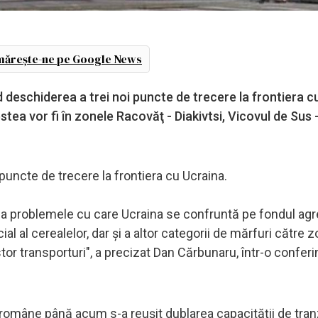
ărește-ne pe Google News
deschiderea a trei noi puncte de trecere la frontiera c
tea vor fi în zonele Racovăţ - Diakivtsi, Vicovul de Sus 
uncte de trecere la frontiera cu Ucraina.
na problemele cu care Ucraina se confruntă pe fondul agr
ial al cerealelor, dar şi a altor categorii de mărfuri către 
tor transporturi", a precizat Dan Cărbunaru, într-o conferi
e române până acum s-a reuşit dublarea capacităţii de tranz