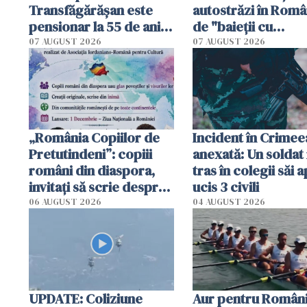
Transfăgărășan este
autostrăzi în Româ
pensionar la 55 de ani.
de "baieții cu
Poliția l-a identificat
platforme": "Mi-au
07 AUGUST 2026
07 AUGUST 2026
cerut 1200 lei să m
tracteze"
„România Copiilor de
Incident în Crimee
Pretutindeni”: copiii
anexată: Un soldat 
români din diaspora,
tras în colegii săi a
invitați să scrie despre
ucis 3 civili
România într-un volum
06 AUGUST 2026
04 AUGUST 2026
special
UPDATE: Coliziune
Aur pentru Români