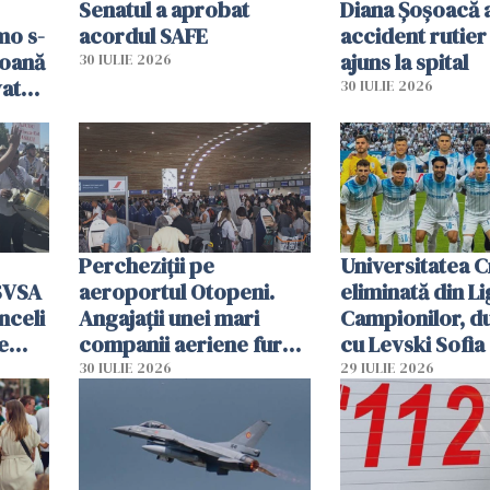
Senatul a aprobat
Diana Șoșoacă a
mo s-
acordul SAFE
accident rutier 
soană
ajuns la spital
30 IULIE 2026
vat
30 IULIE 2026
Percheziții pe
Universitatea C
SVSA
aeroportul Otopeni.
eliminată din Li
nceli
Angajații unei mari
Campionilor, d
e
companii aeriene furau
cu Levski Sofia
parfumuri, ceasuri și
30 IULIE 2026
29 IULIE 2026
mâncarea destinată
vânzării