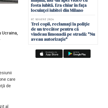
mașină, într-un apel video cu
fosta iubită. Era chiar în fața
locuinței iubitei din Milano
07 AUGUST 2026
Trei copii, reclamați la poliție
de un trecător pentru că
u Ucraina,
vindeau limonadă pe stradă: "Nu
aveau autorizație"
-
esiunii
zone care
nţă de
it al