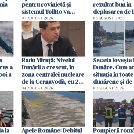
nia
pentru rovinietă şi
rezultat bun în
sistemul TollRo va
deplasarea de 
începe la 1 octombrie
07 AUGUST 2026
06 AUGUST 2026
ă
a
Radu Miruţă: Nivelul
Seceta lovește 
rus a
Dunării a crescut, în
Dunăre. Cum ar
poi a
zona centralei nucleare
situația în toate
de la Cernavodă, cu 2
dunărene și de
cm faţă de ziua trecută
România resim
04 AUGUST 2026
03 AUGUST 2026
efectele, deși a
în iulie
a la
Apele Române: Debitul
Pompierii româ