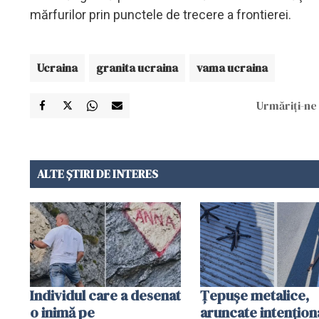
mărfurilor prin punctele de trecere a frontierei.
Ucraina
granita ucraina
vama ucraina
Urmăriți-ne 
ALTE ȘTIRI DE INTERES
Individul care a desenat
Țepușe metalice,
o inimă pe
aruncate intențion