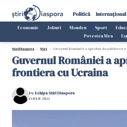
Politică
Internațional
Economie
Joburi
Monden
Sport
Educ
Povestea Mea
Eș
StiriDiaspora
›
Știri
›
Guvernul României a aprobat deschiderea a tr
Guvernul României a apr
frontiera cu Ucraina
De
Echipa Stiri Diaspora
15 IULIE 2022