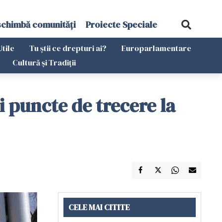
schimbă comunități
Proiecte Speciale
Utile
Tu știi ce drepturi ai?
Europarlamentare
Cultură și Tradiții
 puncte de trecere la
CELE MAI CITITE