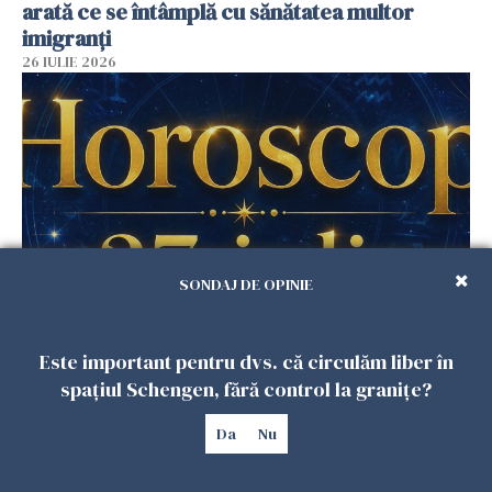
arată ce se întâmplă cu sănătatea multor
imigranți
26 IULIE 2026
SONDAJ DE OPINIE
Horoscop 27 iulie. Lunea care schimbă ritmul
Este important pentru dvs. că circulăm liber în
săptămânii. Universul deschide uși
neașteptate pentru unele zodii
spațiul Schengen, fără control la granițe?
26 IULIE 2026
Da
Nu