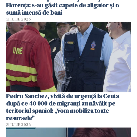
Florența: s-au găsit capete de aligator și o
sumă imensă de bani
31 IULIE 2026
Pedro Sanchez, vizită de urgență la Ceuta
după ce 40 000 de migranți au năvălit pe
teritoriul spaniol: „Vom mobiliza toate
resursele"
31 IULIE 2026