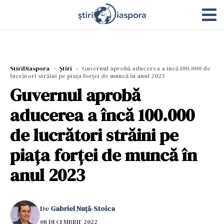
StiriDiaspora
›
Știri
›
Guvernul aprobă aducerea a încă 100.000 de
lucrători străini pe piaţa forţei de muncă în anul 2023
Guvernul aprobă
aducerea a încă 100.000
de lucrători străini pe
piaţa forţei de muncă în
anul 2023
De
Gabriel Nuță-Stoica
08 DECEMBRIE 2022