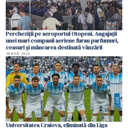
Percheziții pe aeroportul Otopeni. Angajații
unei mari companii aeriene furau parfumuri,
ceasuri și mâncarea destinată vânzării
30 IULIE 2026
Universitatea Craiova, eliminată din Liga