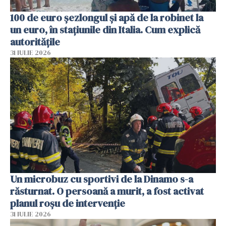
100 de euro șezlongul și apă de la robinet la
un euro, în stațiunile din Italia. Cum explică
autoritățile
31 IULIE 2026
Un microbuz cu sportivi de la Dinamo s-a
răsturnat. O persoană a murit, a fost activat
planul roșu de intervenție
31 IULIE 2026