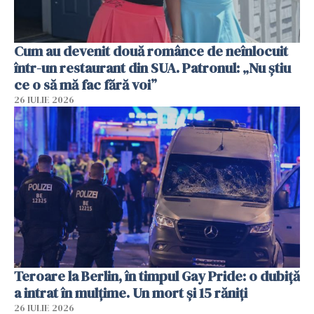
Cum au devenit două românce de neînlocuit
într-un restaurant din SUA. Patronul: „Nu știu
ce o să mă fac fără voi”
26 IULIE 2026
Teroare la Berlin, în timpul Gay Pride: o dubiță
a intrat în mulțime. Un mort și 15 răniți
26 IULIE 2026