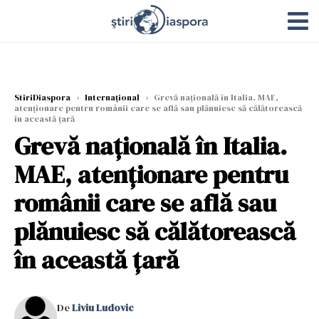
StiriDiaspora
›
Internațional
›
Grevă națională în Italia. MAE,
atenționare pentru românii care se află sau plănuiesc să călătorească
în această țară
Grevă națională în Italia.
MAE, atenționare pentru
românii care se află sau
plănuiesc să călătorească
în această țară
De
Liviu Ludovic