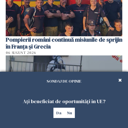
Pompierii români continuă misiunile de sprijin
în Franţa şi Grecia
06 AUGUST 2026
SONDAJ DE OPINIE
Ați beneficiat de oportunități în UE?
Da
Nu
Român de 54 de ani, găsit mort în