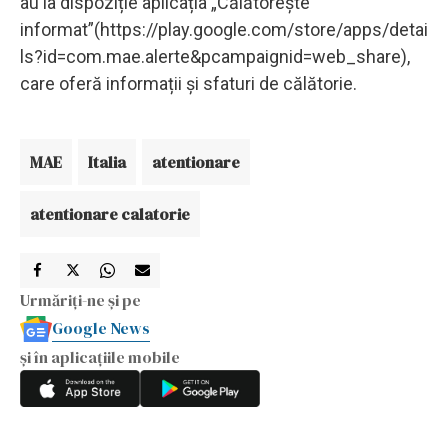
au la dispoziție aplicația „Călătoreşte
informat”(https://play.google.com/store/apps/detai
ls?id=com.mae.alerte&pcampaignid=web_share),
care oferă informații și sfaturi de călătorie.
MAE
Italia
atentionare
atentionare calatorie
Urmăriți-ne și pe
Google News
și în aplicațiile mobile