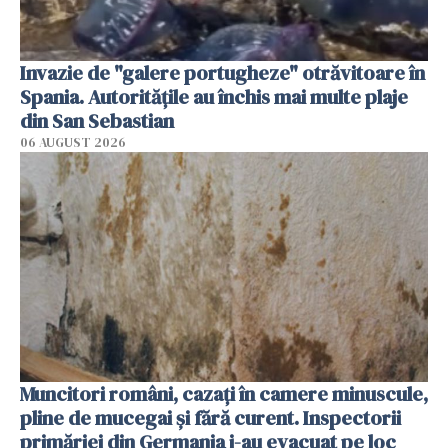
Invazie de "galere portugheze" otrăvitoare în
Spania. Autoritățile au închis mai multe plaje
din San Sebastian
06 AUGUST 2026
Muncitori români, cazați în camere minuscule,
pline de mucegai și fără curent. Inspectorii
primăriei din Germania i-au evacuat pe loc