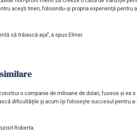
biliar non-profit menit să creeze o casă de tranziție pentr
ru acești tineri, folosindu-și propria experiență pentru a 
ită să trăiască așa”, a spus Elmer.
 similare
 construi o companie de milioane de dolari, fusese și ea
scă dificultățile și acum își folosește succesul pentru a-
urisit Roberta.