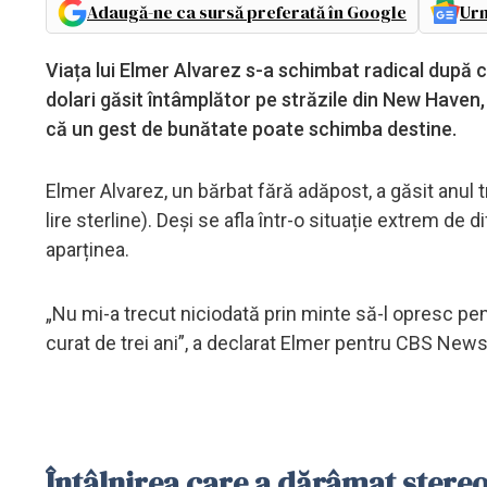
Adaugă-ne ca sursă preferată în Google
Urm
Viața lui Elmer Alvarez s-a schimbat radical după 
dolari găsit întâmplător pe străzile din New Haven
că un gest de bunătate poate schimba destine.
Elmer Alvarez, un bărbat fără adăpost, a găsit anul 
lire sterline). Deși se afla într-o situație extrem de
aparținea.
„Nu mi-a trecut niciodată prin minte să-l opresc pe
curat de trei ani”, a declarat Elmer pentru CBS Ne
Întâlnirea care a dărâmat stereo