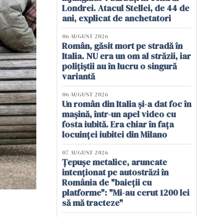
Londrei. Atacul Stellei, de 44 de
ani, explicat de anchetatori
06 AUGUST 2026
Român, găsit mort pe stradă în
Italia. NU era un om al străzii, iar
polițiștii au în lucru o singură
variantă
06 AUGUST 2026
Un român din Italia și-a dat foc în
mașină, într-un apel video cu
fosta iubită. Era chiar în fața
locuinței iubitei din Milano
07 AUGUST 2026
Țepușe metalice, aruncate
intenționat pe autostrăzi în
România de "baieții cu
platforme": "Mi-au cerut 1200 lei
să mă tracteze"