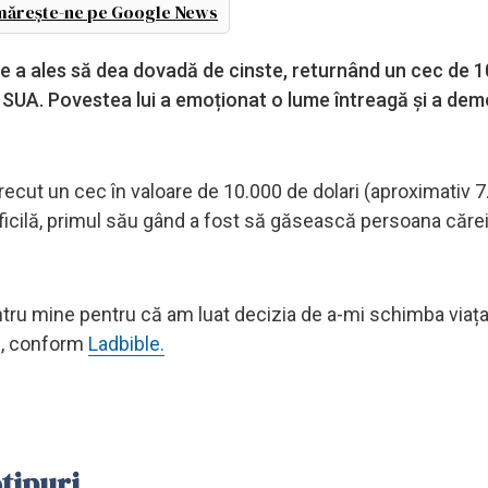
ărește-ne pe Google News
ce a ales să dea dovadă de cinste, returnând un cec de 
, SUA. Povestea lui a emoționat o lume întreagă și a de
trecut un cec în valoare de 10.000 de dolari (aproximativ 
 dificilă, primul său gând a fost să găsească persoana căreia
ntru mine pentru că am luat decizia de a-mi schimba viața
ws, conform
Ladbible.
tipuri