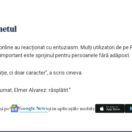
netul
 online au reacționat cu entuziasm. Mulți utilizatori de pe 
e important este sprijinul pentru persoanele fără adăpost.
e, ci doar caracter”, a scris cineva.
rnat. Elmer Alvarez: răsplătit.”
Google News
și pe
și în aplicațiile mobile