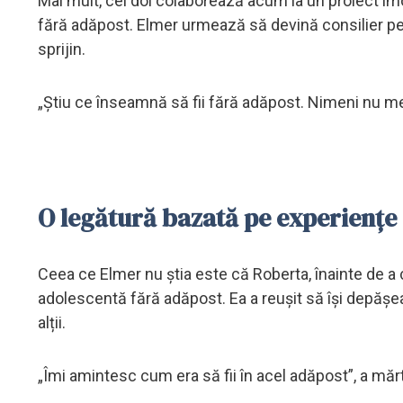
Mai mult, cei doi colaborează acum la un proiect imo
fără adăpost. Elmer urmează să devină consilier pent
sprijin.
„Știu ce înseamnă să fii fără adăpost. Nimeni nu mer
O legătură bazată pe experiențe
Ceea ce Elmer nu știa este că Roberta, înainte de a
adolescentă fără adăpost. Ea a reușit să își depășea
alții.
„Îmi amintesc cum era să fii în acel adăpost”, a mărt