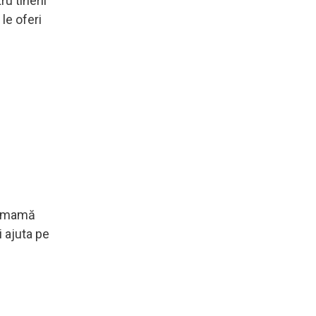
u tinerii
le oferi
 o mamă
i ajuta pe