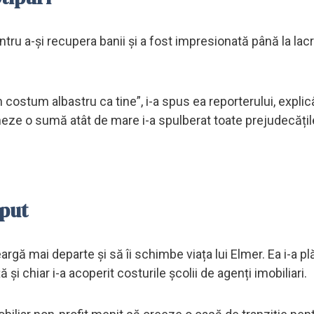
ntru a-și recupera banii și a fost impresionată până la lac
 costum albastru ca tine”, i-a spus ea reporterului, expli
eze o sumă atât de mare i-a spulberat toate prejudecățil
eput
gă mai departe și să îi schimbe viața lui Elmer. Ea i-a plăt
 și chiar i-a acoperit costurile școlii de agenți imobiliari.