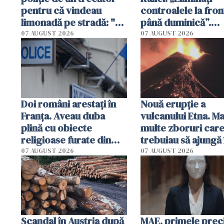
pentru că vindeau
controalele la fron
limonadă pe stradă: "Nu
până duminică”.
aveau autorizație"
Sanchez amenință
07 AUGUST 2026
07 AUGUST 2026
măsuri dure
Doi români arestați în
Nouă erupție a
Franța. Aveau duba
vulcanului Etna. Ma
plină cu obiecte
multe zboruri car
religioase furate din
trebuiau să ajungă 
biserici și cimitire
Catania au fost dev
07 AUGUST 2026
07 AUGUST 2026
Scandal în Austria după
MAE, primele preci