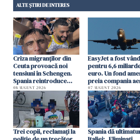
ALTE ȘTIRI DE INTERES
Criza migranților din
EasyJet a fost vân
Ceuta provoacă noi
pentru 6,6 miliard
tensiuni în Schengen.
euro. Un fond ame
Spania reintroduce
preia compania ae
controale la frontiera
britanică
08 AUGUST 2026
07 AUGUST 2026
cu Italia, după refuzul
Romei
Trei copii, reclamați la
Spania dă ultimat
poliție de un trecător
Italiei: „Eliminați