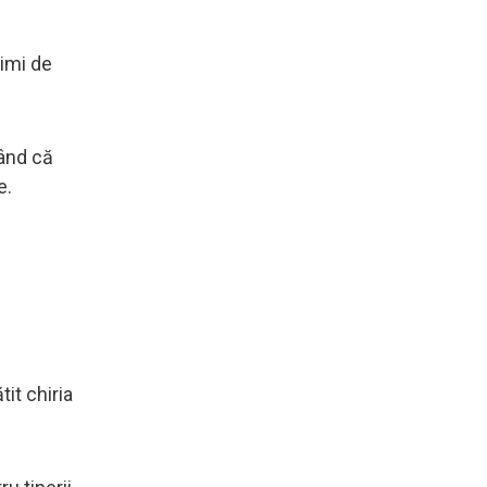
rimi de
când că
e.
it chiria