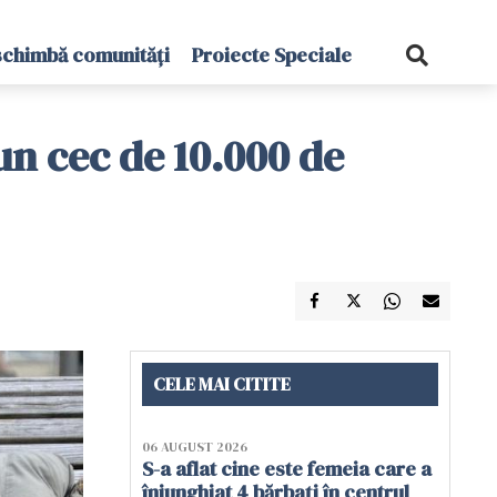
schimbă comunități
Proiecte Speciale
un cec de 10.000 de
CELE MAI CITITE
06 AUGUST 2026
S-a aflat cine este femeia care a
înjunghiat 4 bărbați în centrul