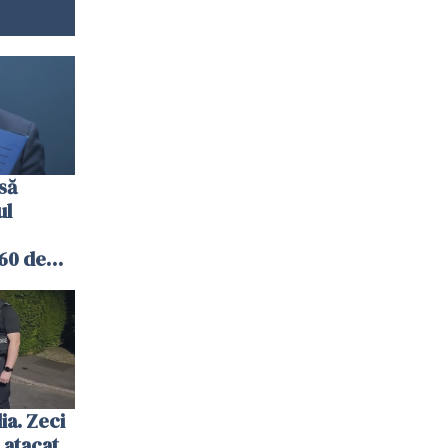
să
ul
60 de
iții
ia. Zeci
 atacat