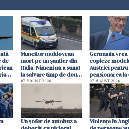
dută
Muncitor moldovean
Germania vrea 
e de
mort pe un șantier din
copieze model
rican
Italia. Nimeni nu a sunat
Austriei pentru
riană
la salvare timp de două
pensionarea la 
ore. Șase români,
ani a celor care
07 AUGUST 2026
07 AUGUST 2026
anchetați
muncesc în cond
grele
um
Un șofer de autobuz a
Violenţe în Angl
doborât cu piciorul
de persoane au