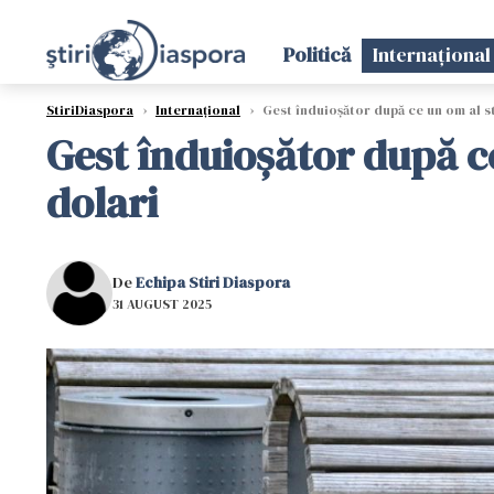
Politică
Internațional
StiriDiaspora
›
Internațional
›
Gest înduioșător după ce un om al st
Gest înduioșător după ce
dolari
De
Echipa Stiri Diaspora
31 AUGUST 2025