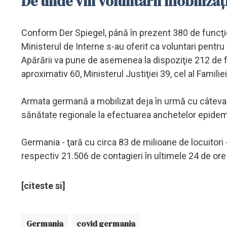
De unde vin voluntarii mobilizaț
Conform Der Spiegel, până în prezent 380 de funcţion
Ministerul de Interne s-au oferit ca voluntari pentr
Apărării va pune de asemenea la dispoziţie 212 de fun
aproximativ 60, Ministerul Justiţiei 39, cel al Familie
Armata germană a mobilizat deja în urmă cu câteva să
sănătate regionale la efectuarea anchetelor epidem
Germania - ţară cu circa 83 de milioane de locuitori 
respectiv 21.506 de contagieri în ultimele 24 de or
[citeste si]
Germania
covid germania