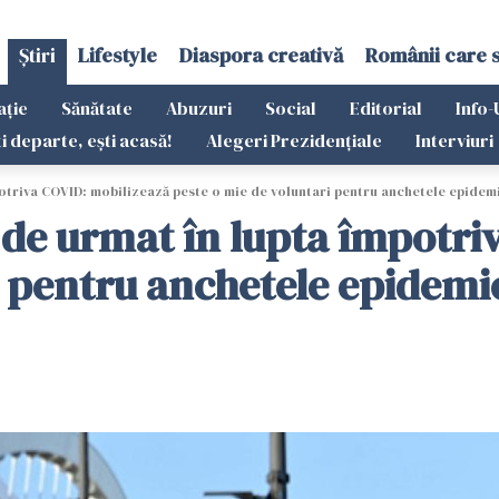
Știri
Lifestyle
Diaspora creativă
Românii care 
ație
Sănătate
Abuzuri
Social
Editorial
Info-
ti departe, ești acasă!
Alegeri Prezidențiale
Interviuri
triva COVID: mobilizează peste o mie de voluntari pentru anchetele epidem
e urmat în lupta împotriv
i pentru anchetele epidemi