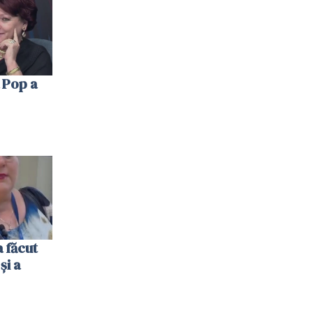
 Pop a
 făcut
și a