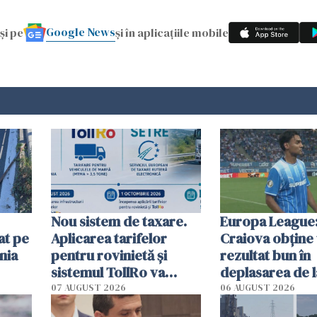
Google News
și pe
și în aplicațiile mobile
Nou sistem de taxare.
Europa League:
at pe
Aplicarea tarifelor
Craiova obține
nia
pentru rovinietă şi
rezultat bun în
sistemul TollRo va
deplasarea de 
începe la 1 octombrie
07 AUGUST 2026
06 AUGUST 2026
ă