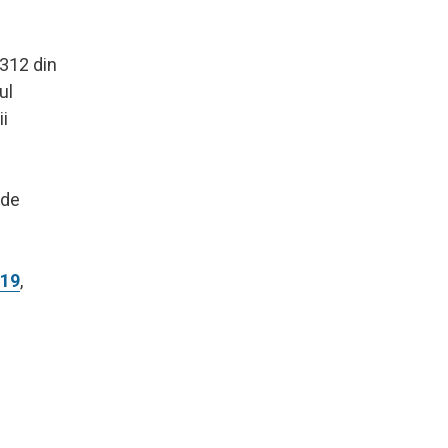
 312 din
ul
ii
 de
-19
,