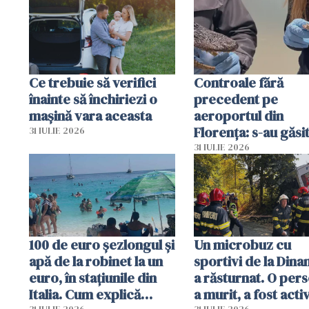
Ce trebuie să verifici
Controale fără
înainte să închiriezi o
precedent pe
mașină vara aceasta
aeroportul din
Florența: s-au găsi
31 IULIE 2026
capete de aligator 
31 IULIE 2026
sumă imensă de ba
100 de euro șezlongul și
Un microbuz cu
apă de la robinet la un
sportivi de la Dina
euro, în stațiunile din
a răsturnat. O per
Italia. Cum explică
a murit, a fost acti