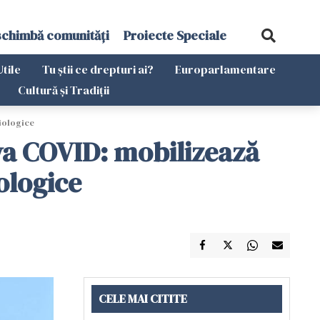
schimbă comunități
Proiecte Speciale
Utile
Tu știi ce drepturi ai?
Europarlamentare
Cultură și Tradiții
iologice
a COVID: mobilizează
ologice
CELE MAI CITITE