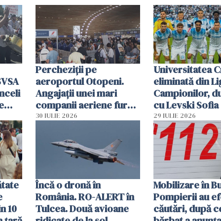
Percheziții pe
Universitatea C
SVSA
aeroportul Otopeni.
eliminată din Li
nceli
Angajații unei mari
Campionilor, d
e
companii aeriene furau
cu Levski Sofia
parfumuri, ceasuri și
30 IULIE 2026
29 IULIE 2026
mâncarea destinată
vânzării
ătate
Încă o dronă în
Mobilizare în B
e
România. RO-ALERT în
Pompierii au ef
in 10
Tulcea. Două avioane
căutări, după c
n țară
ridicate de la sol
bărbat a anunțat