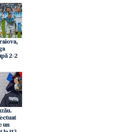
raiova,
ga
upă 2-2
uzău.
ectuat
e un
 la 112