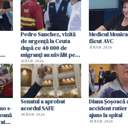
Pedro Sanchez, vizită
Medicul Monica
de urgență la Ceuta
făcut AVC
după ce 40 000 de
31 IULIE 2026
t
migranți au năvălit pe
și o
teritoriul spaniol: „Vom
31 IULIE 2026
ni
mobiliza toate
resursele"
Senatul a aprobat
Diana Șoșoacă a
mo s-
acordul SAFE
accident rutier 
soană
ajuns la spital
30 IULIE 2026
vat
30 IULIE 2026