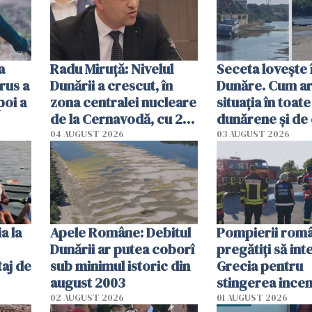
a
Radu Miruţă: Nivelul
Seceta lovește 
rus a
Dunării a crescut, în
Dunăre. Cum ar
poi a
zona centralei nucleare
situația în toate
de la Cernavodă, cu 2
dunărene și de
cm faţă de ziua trecută
România resim
04 AUGUST 2026
03 AUGUST 2026
efectele, deși a
în iulie
a la
Apele Române: Debitul
Pompierii româ
Dunării ar putea coborî
pregătiţi să int
aj de
sub minimul istoric din
Grecia pentru
august 2003
stingerea incen
02 AUGUST 2026
01 AUGUST 2026