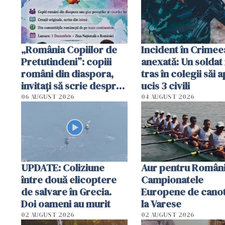
tracteze"
„România Copiilor de
Incident în Crimee
Pretutindeni”: copiii
anexată: Un soldat 
români din diaspora,
tras în colegii săi a
invitați să scrie despre
ucis 3 civili
România într-un volum
06 AUGUST 2026
04 AUGUST 2026
special
UPDATE: Coliziune
Aur pentru Români
între două elicoptere
Campionatele
de salvare în Grecia.
Europene de canot
Doi oameni au murit
la Varese
02 AUGUST 2026
02 AUGUST 2026