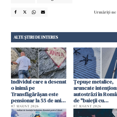
Urmăriți-ne 
ALTE ȘTIRI DE INTERES
Individul care a desenat
Țepușe metalice,
o inimă pe
aruncate intențion
Transfăgărășan este
autostrăzi în Româ
pensionar la 55 de ani.
de "baieții cu
Poliția l-a identificat
platforme": "Mi-au
07 AUGUST 2026
07 AUGUST 2026
cerut 1200 lei să m