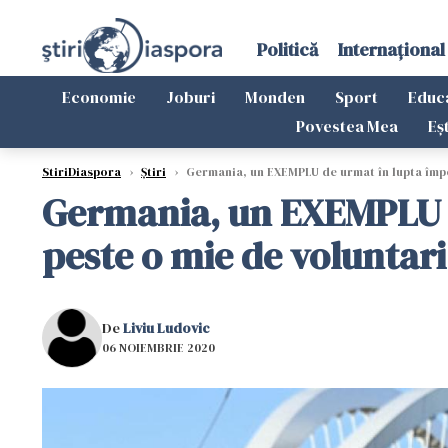
Politică
Internațional
Economie
Joburi
Monden
Sport
Educ
Povestea Mea
Eș
StiriDiaspora
›
Știri
›
Germania, un EXEMPLU de urmat în lupta împo
Germania, un EXEMPLU d
peste o mie de voluntar
De
Liviu Ludovic
06 NOIEMBRIE 2020