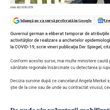
Foto ILUSTRATIV
Adaugă-ne ca sursă preferată în Google
Urm
Guvernul german a eliberat temporar de atribuţiile 
activităţilor de realizare a anchetelor epidemiolog
la COVID-19, scrie vineri publicaţia Der Spiegel, ci
Conform acestei surse, mai multe ministere caută prin
sănătate regionale însărcinate cu detectarea şi rupe
Decizia survine după ce cancelarul Angela Merkel a 
ştie de la cine sau de unde au contractat virusul, c