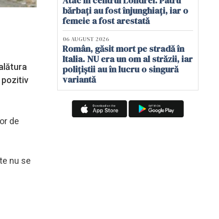
Atac în centrul Londrei. Patru
bărbați au fost înjunghiați, iar o
femeie a fost arestată
06 AUGUST 2026
Român, găsit mort pe stradă în
Italia. NU era un om al străzii, iar
alătura
polițiștii au în lucru o singură
variantă
 pozitiv
lor de
te nu se