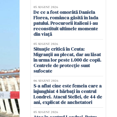
05 AUGUST 2026
De ce a fost omorâtă Daniela
Florea, românca găsită în lada
patului. Procurorii italieni i-au
reconstituit ultimele momente
din viață
05 AUGUST 2026
Situație critică în Ceuta:
Migranții au plecat, dar au lăsat
în urma lor peste 1.000 de copii.
Centrele de protecție sunt
sufocate
06 AUGUST 2026
S-a aflat cine este femeia care a
înjunghiat 4 bărbați în centrul
Londrei. Atacul Stellei, de 44 de
ani, explicat de anchetatori
05 AUGUST 2026