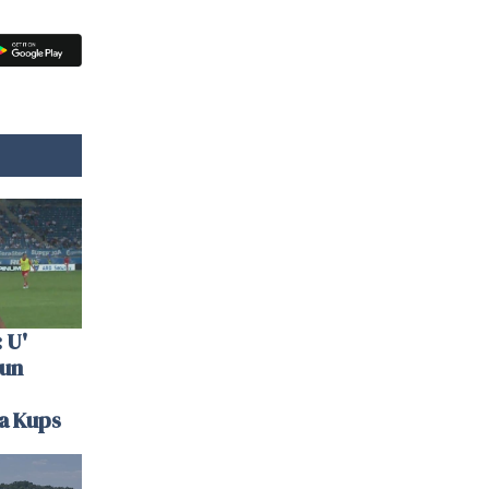
 U'
 un
la Kups