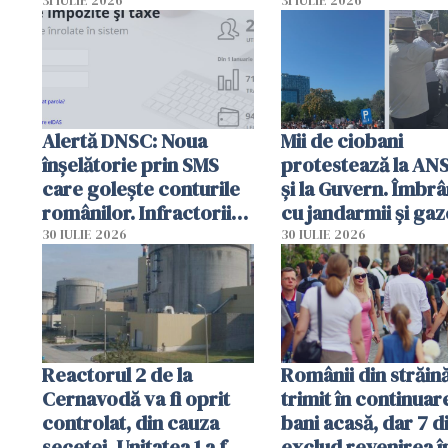
autoritățile
planul roșu de
31 IULIE 2026
31 IULIE 2026
intervenție
Alertă DNSC: Noua
Mii de ciobani
înșelătorie prin SMS
protestează la AN
care golește conturile
și la Guvern. Îmbrâ
românilor. Infractorii
cu jandarmii și gaz
folosesc numele
lacrimogene
30 IULIE 2026
30 IULIE 2026
Ghișeul.ro și al Poliției
Române
Reactorul 2 de la
Românii din străin
Cernavodă va fi oprit
trimit în continuar
controlat, din cauza
bani acasă, dar 7 d
secetei. Unitatea 1 a fost
exclud revenirea î