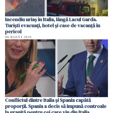
Incendiu uriaș în Italia, lângă Lacul Garda.
Turiști evacuați, hotel și case de vacanță în
pericol
08 AUGUST 2026
Conflictul dintre Italia și Spania capătă
proporții. Spania a decis să impună controale
la graniță pentru cei care vin din Italia