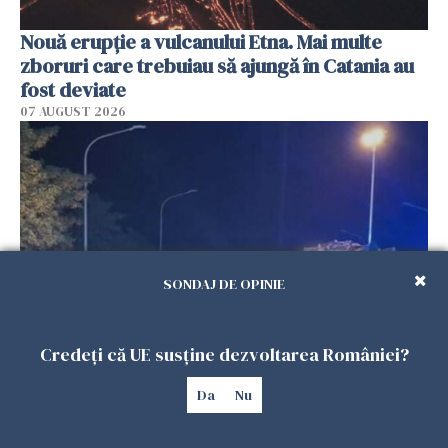
Nouă erupție a vulcanului Etna. Mai multe
zboruri care trebuiau să ajungă în Catania au
fost deviate
07 AUGUST 2026
SONDAJ DE OPINIE
Credeți că UE susține dezvoltarea României?
Accident cumplit în Italia. Un român de 21 de
ani e acuzat că a intrat pe contrasens și a
Da
Nu
omorât doi oameni
07 AUGUST 2026