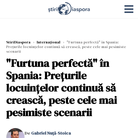
StiriDiaspora
›
Internațional
›
"Furtuna perfectă" în Spania:
Prețurile locuințelor continuă să crească, peste cele mai pesimiste
scenarii
"Furtuna perfectă" în
Spania: Prețurile
locuințelor continuă să
crească, peste cele mai
pesimiste scenarii
De
Gabriel Nuță-Stoica