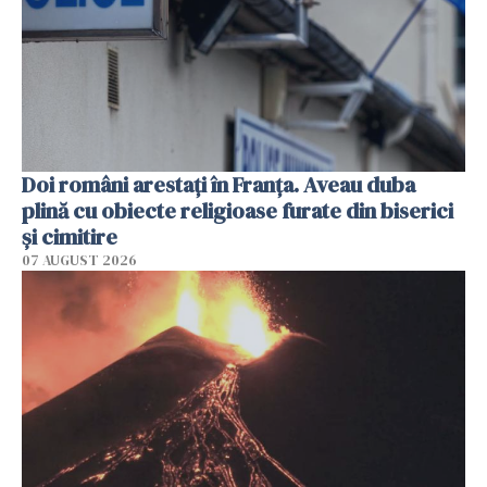
Doi români arestați în Franța. Aveau duba
plină cu obiecte religioase furate din biserici
și cimitire
07 AUGUST 2026