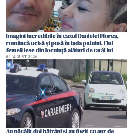
Imagini incredibile în cazul Danielei Florea,
româncă ucisă și pusă în lada patului. Fiul
femeii iese din locuință alături de tatăl lui
09 AUGUST 2026
Au păcălit doi bătrâni și au fugit cu aur de