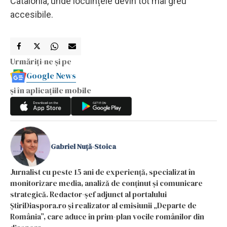
Catalonia, unde locuințele devin tot mai greu
accesibile.
Urmăriți-ne și pe
Google News
și în aplicațiile mobile
Gabriel Nuță-Stoica
Jurnalist cu peste 15 ani de experiență, specializat în
monitorizare media, analiză de conținut și comunicare
strategică. Redactor-șef adjunct al portalului
ȘtiriDiaspora.ro și realizator al emisiunii „Departe de
România”, care aduce în prim-plan vocile românilor din