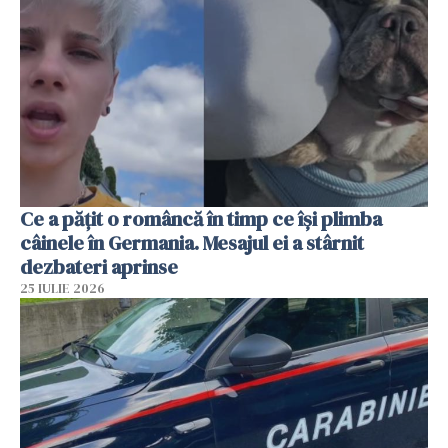
Ce a pățit o româncă în timp ce își plimba
câinele în Germania. Mesajul ei a stârnit
dezbateri aprinse
25 IULIE 2026