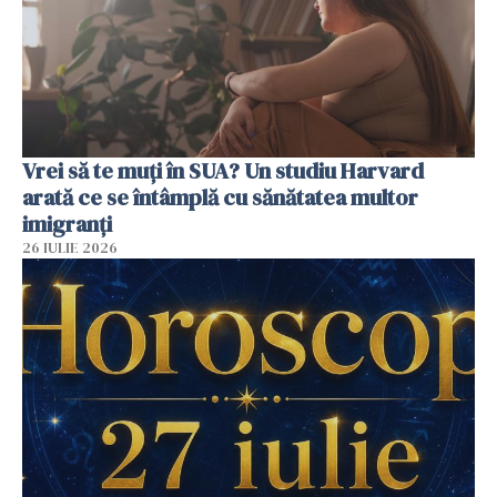
Vrei să te muți în SUA? Un studiu Harvard
arată ce se întâmplă cu sănătatea multor
imigranți
26 IULIE 2026