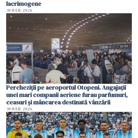
lacrimogene
30 IULIE 2026
Percheziții pe aeroportul Otopeni. Angajații
unei mari companii aeriene furau parfumuri,
ceasuri și mâncarea destinată vânzării
30 IULIE 2026