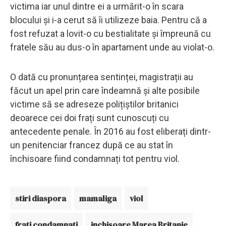
victima iar unul dintre ei a urmărit-o în scara
blocului și i-a cerut să îi utilizeze baia. Pentru că a
fost refuzat a lovit-o cu bestialitate și împreună cu
fratele său au dus-o în apartament unde au violat-o.
O dată cu pronunțarea sentinței, magistrații au
făcut un apel prin care îndeamnă și alte posibile
victime să se adreseze polițiștilor britanici
deoarece cei doi frați sunt cunoscuți cu
antecedente penale. În 2016 au fost eliberați dintr-
un penitenciar francez după ce au stat în
închisoare fiind condamnați tot pentru viol.
stiri diaspora
mamaliga
viol
frati condamnati
inchisoare Marea Britanie