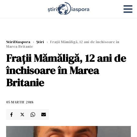
StiriDiaspora
›
Știri
›
Frații Mămăligă, 12 ani de închisoare în
Marea Britanie
Frații Mămăligă, 12 ani de
închisoare în Marea
Britanie
05 MARTIE 2018