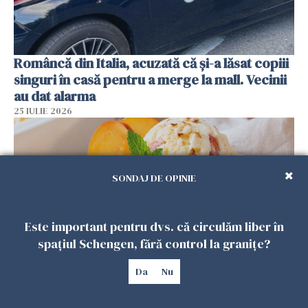
Româncă din Italia, acuzată că și-a lăsat copiii
singuri în casă pentru a merge la mall. Vecinii
au dat alarma
25 IULIE 2026
SONDAJ DE OPINIE
Este important pentru dvs. că circulăm liber în
spațiul Schengen, fără control la granițe?
Da
Nu
Înghețata de casă cu nectarine care
cucerește vara. Rețeta fără aparat, gata din