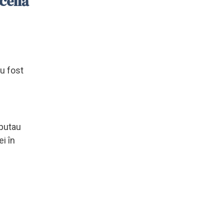
scenă
u fost
sputau
ei în