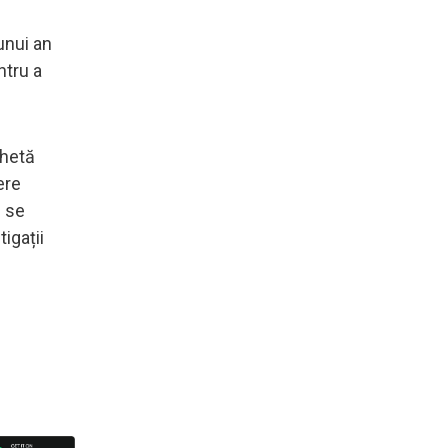
unui an
ntru a
chetă
ere
i se
igații