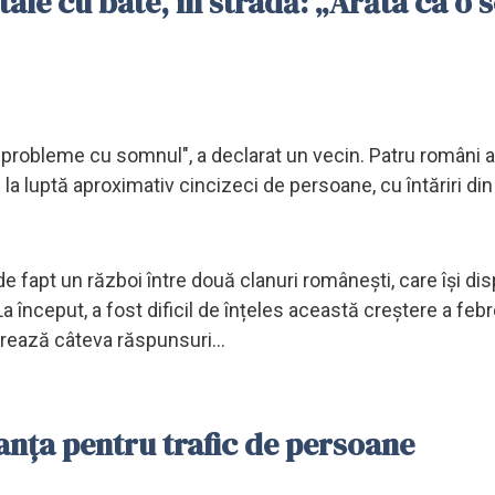
taie cu bâte, în stradă: „Arăta ca o 
 probleme cu somnul", a declarat un vecin. Patru români a
 la luptă aproximativ cincizeci de persoane, cu întăriri din
de fapt un război între două clanuri românești, care își di
a început, a fost dificil de înțeles această creștere a febr
erează câteva răspunsuri...
ranța pentru trafic de persoane