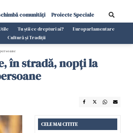
schimbă comunități
Proiecte Speciale
Utile
Tu știi ce drepturi ai?
Europarlamentare
Cultură și Tradiții
e persoane
, în stradă, nopți la
 persoane
CELE MAI CITITE