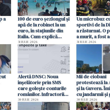
p a
100 de euro șezlongul și
Un microbuz c
apă de la robinet la un
sportivi de la 
euro, în stațiunile din
a răsturnat. O 
Italia. Cum explică
a murit, a fost 
autoritățile
planul roșu de
31 IULIE 2026
31 IULIE 2026
intervenție
cut
Alertă DNSC: Noua
Mii de ciobani
înșelătorie prin SMS
protestează la
care golește conturile
și la Guvern. Î
românilor. Infractorii
cu jandarmii și
folosesc numele
lacrimogene
30 IULIE 2026
30 IULIE 2026
Ghișeul.ro și al Poliției