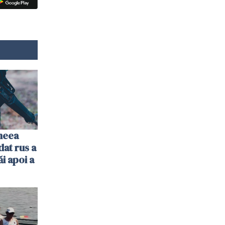
imeea
dat rus a
ăi apoi a