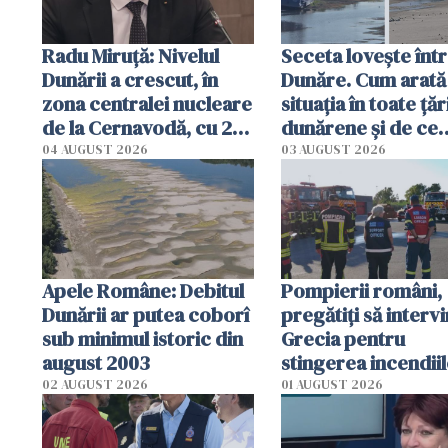
Radu Miruţă: Nivelul
Seceta lovește înt
Dunării a crescut, în
Dunăre. Cum arată
zona centralei nucleare
situația în toate țăr
de la Cernavodă, cu 2
dunărene și de ce
cm faţă de ziua trecută
România resimte
04 AUGUST 2026
03 AUGUST 2026
efectele, deși a pl
în iulie
Apele Române: Debitul
Pompierii români,
Dunării ar putea coborî
pregătiţi să intervi
sub minimul istoric din
Grecia pentru
august 2003
stingerea incendii
02 AUGUST 2026
01 AUGUST 2026