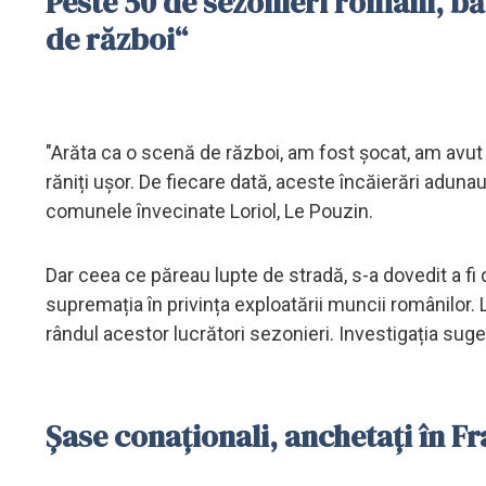
Peste 50 de sezonieri români, bă
de război“
"Arăta ca o scenă de război, am fost șocat, am avut
răniți ușor. De fiecare dată, aceste încăierări adunau
comunele învecinate Loriol, Le Pouzin.
Dar ceea ce păreau lupte de stradă, s-a dovedit a fi 
supremația în privința exploatării muncii românilor. L
rândul acestor lucrători sezonieri. Investigația sug
Șase conaționali, anchetați în F