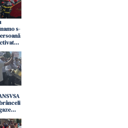
u
Dinamo s-
persoană
activat
 ANSVSA
mbrânceli
 gaze