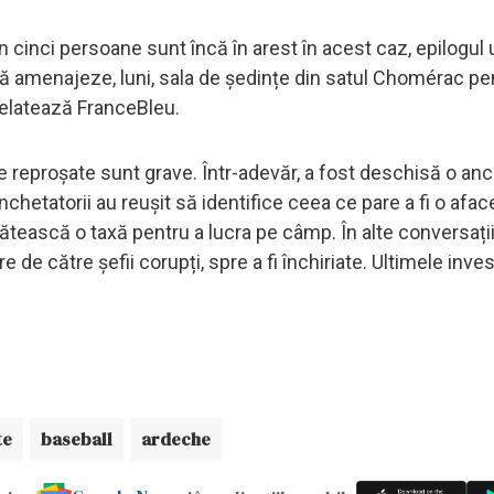
 cinci persoane sunt încă în arest în acest caz, epilogul 
ă amenajeze, luni, sala de ședințe din satul Chomérac pe
 relatează FranceBleu.
 reproșate sunt grave. Într-adevăr, a fost deschisă o an
chetatorii au reușit să identifice ceea ce pare a fi o afac
lătească o taxă pentru a lucra pe câmp. În alte conversați
e către șefii corupți, spre a fi închiriate. Ultimele invest
te
baseball
ardeche