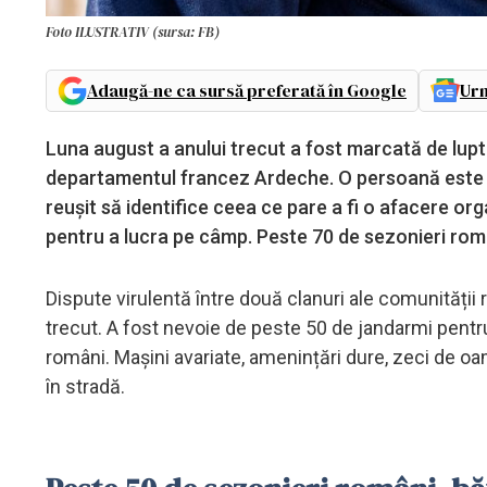
Foto ILUSTRATIV (sursa: FB)
Adaugă-ne ca sursă preferată în Google
Urm
Luna august a anului trecut a fost marcată de lupt
departamentul francez Ardeche. O persoană este pu
reușit să identifice ceea ce pare a fi o afacere or
pentru a lucra pe câmp. Peste 70 de sezonieri român
Dispute virulentă între două clanuri ale comunității 
trecut. A fost nevoie de peste 50 de jandarmi pentru
români. Mașini avariate, amenințări dure, zeci de oam
în stradă.