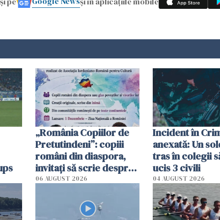
Google News
și pe
și în aplicațiile mobile
„România Copiilor de
Incident în Cr
Pretutindeni”: copiii
anexată: Un sol
români din diaspora,
tras în colegii s
ups
invitați să scrie despre
ucis 3 civili
România într-un volum
06 AUGUST 2026
04 AUGUST 2026
special