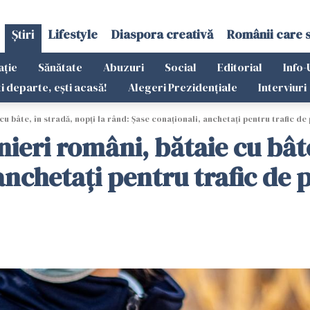
Știri
Lifestyle
Diaspora creativă
Românii care 
ație
Sănătate
Abuzuri
Social
Editorial
Info-
ti departe, ești acasă!
Alegeri Prezidențiale
Interviuri
u bâte, în stradă, nopți la rând: Șase conaționali, anchetați pentru trafic d
ieri români, bătaie cu bâte
anchetați pentru trafic de