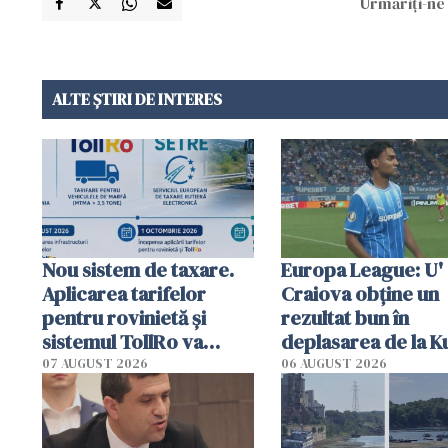
Urmăriți-ne 
ALTE ȘTIRI DE INTERES
Nou sistem de taxare.
Europa League: U'
Aplicarea tarifelor
Craiova obține un
pentru rovinietă şi
rezultat bun în
sistemul TollRo va
deplasarea de la K
începe la 1 octombrie
07 AUGUST 2026
06 AUGUST 2026