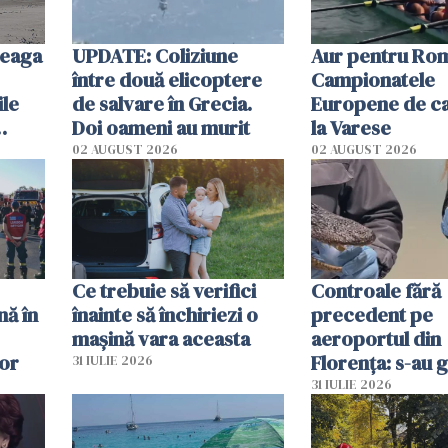
reaga
UPDATE: Coliziune
Aur pentru Rom
între două elicoptere
Campionatele
ile
de salvare în Grecia.
Europene de ca
Doi oameni au murit
la Varese
02 AUGUST 2026
02 AUGUST 2026
ouat
Ce trebuie să verifici
Controale fără
nă în
înainte să închiriezi o
precedent pe
mașină vara aceasta
aeroportul din
lor
Florența: s-au g
31 IULIE 2026
capete de aligat
31 IULIE 2026
sumă imensă de