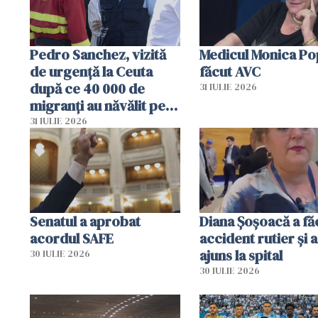
Pedro Sanchez, vizită
Medicul Monica Po
de urgență la Ceuta
făcut AVC
după ce 40 000 de
31 IULIE 2026
migranți au năvălit pe
teritoriul spaniol: „Vom
31 IULIE 2026
mobiliza toate
resursele"
Senatul a aprobat
Diana Șoșoacă a fă
acordul SAFE
accident rutier și a
ajuns la spital
30 IULIE 2026
30 IULIE 2026