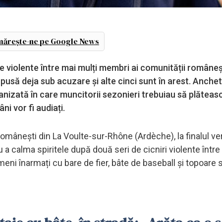
ărește-ne pe Google News
e violente între mai mulți membri ai comunității româneș
să deja sub acuzare și alte cinci sunt în arest. Anchet
ganizată în care muncitorii sezonieri trebuiau să plăteas
i vor fi audiați.
românești din La Voulte-sur-Rhône (Ardèche), la finalul ver
 a calma spiritele după două seri de cicniri violente între
eni înarmați cu bare de fier, bâte de baseball și topoare 