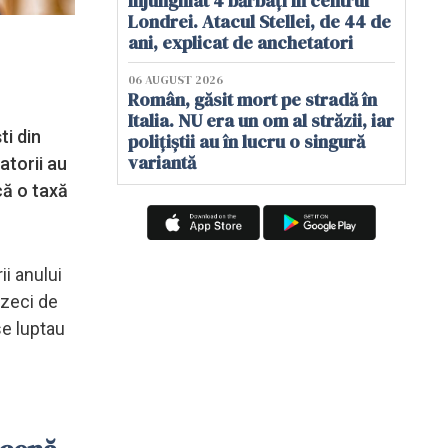
înjunghiat 4 bărbați în centrul
Londrei. Atacul Stellei, de 44 de
ani, explicat de anchetatori
06 AUGUST 2026
Român, găsit mort pe stradă în
Italia. NU era un om al străzii, iar
ti din
polițiștii au în lucru o singură
variantă
atorii au
că o taxă
ii anului
 zeci de
se luptau