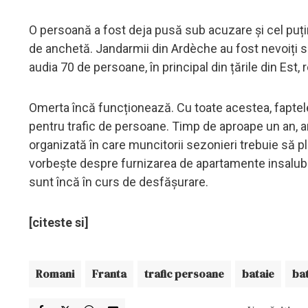
O persoană a fost deja pusă sub acuzare și cel puțin
de anchetă. Jandarmii din Ardèche au fost nevoiți s
audia 70 de persoane, în principal din țările din Est,
Omerta încă funcționează. Cu toate acestea, faptele
pentru trafic de persoane. Timp de aproape un an, an
organizată în care muncitorii sezonieri trebuie să p
vorbește despre furnizarea de apartamente insalubre d
sunt încă în curs de desfășurare.
[citeste si]
Romani
Franta
trafic persoane
bataie
ba