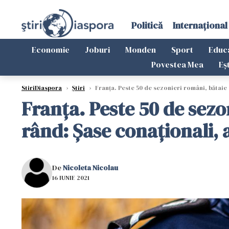
Politică
Internațional
Economie
Joburi
Monden
Sport
Educ
Povestea Mea
Eș
StiriDiaspora
›
Știri
›
Franța. Peste 50 de sezonieri români, bătaie c
Franța. Peste 50 de sezon
rând: Șase conaționali, 
De
Nicoleta Nicolau
16 IUNIE 2021