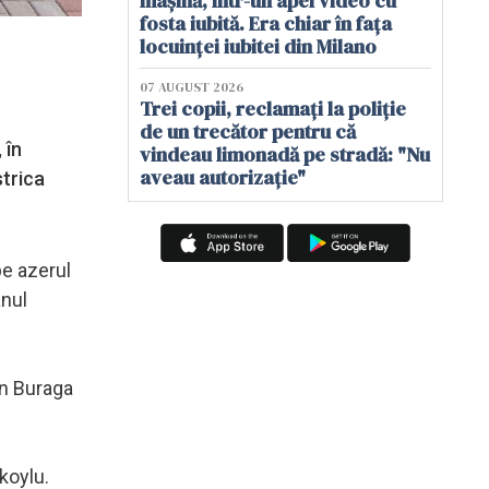
mașină, într-un apel video cu
fosta iubită. Era chiar în fața
locuinței iubitei din Milano
07 AUGUST 2026
Trei copii, reclamați la poliție
de un trecător pentru că
 în
vindeau limonadă pe stradă: "Nu
aveau autorizație"
strica
pe azerul
anul
on Buraga
koylu.