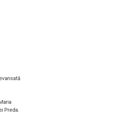
 devansată
 Maria
ei Preda.