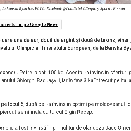
ur, la Banska Bystrica. FOTO: Facebook @Comitetul Olimpic și Sportiv Român
ărește-ne pe Google News
e care una de aur, două de argint şi două de bronz, vineri,
tivalului Olimpic al Tineretului European, de la Banska By
andru Petre la cat. 100 kg. Acesta l-a învins în sferturi 
nului Ghiorghi Baduaşvili, iar în finală l-a întrecut pe itali
 pe locul 5, după ce l-a învins în optimi pe moldoveanul I
a pierdut semifinala cu turcul Ergin Recep.
Corneliu a fost învinsă în primul tur de olandeza Jade Omer