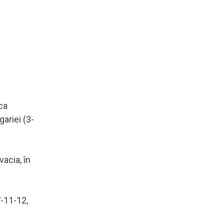
ca
gariei (3-
acia, în
7-11-12,