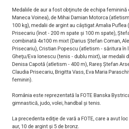
Medaliile de aur a fost obţinute de echipa feminină 
Maneca Voinea), de Mihai Damian Motorca (atletism 
100 kg), medalii de argint au câştigat Amalia Puflea 
Prisecariu (înot - 200 m spate şi 100 m spate), Ştefa
combinată 4x100 m mixt (Darius Ştefan Coman, Alex
Prisecariu), Cristian Popescu (atletism - săritura în
Gheţu/Eva Ionescu (tenis - dublu mixt), iar medalii d
Denisa Capotă (atletism - 400 m), Rareş Ştefan Arsen
Claudia Prisecariu, Brigitta Vass, Eva Maria Paraschi
feminin).
România este reprezentată la FOTE Banska Bystrica 202
gimnastică, judo, volei, handbal şi tenis.
La precedenta ediţie de vară a FOTE, care a avut loc
aur, 10 de argint şi 5 de bronz.