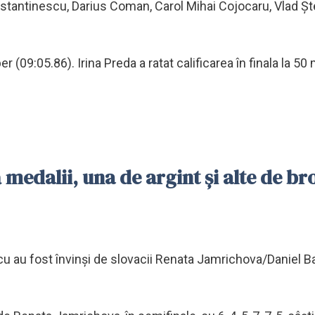
tantinescu, Darius Coman, Carol Mihai Cojocaru, Vlad Ş
 (09:05.86). Irina Preda a ratat calificarea în finala la 50 m
ă medalii, una de argint şi alte de br
escu au fost învinşi de slovacii Renata Jamrichova/Daniel 