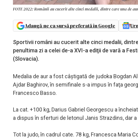
FOTE 2022: Românii au cucerit alte cinci medalii, dintre care una de a
Adaugă-ne ca sursă preferată în Google
Urm
Sportivii români au cucerit alte cinci medalii, dintr
penultima zi a celei de-a XVI-a ediţii de vară a Fes
(Slovacia).
Medalia de aur a fost câştigată de judoka Bogdan Alex
Ajdar Baghirov, în semifinale s-a impus în faţa georgia
Francesco Basso.
La cat. +100 kg, Darius Gabriel Georgescu a încheiat
a dispus în sferturi de letonul Janis Strazdins, dar 
Tot la judo, în cadrul cate. 78 kg, Francesca Maria 