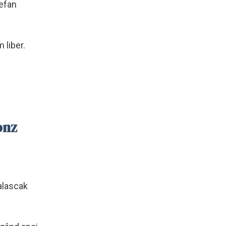
tefan
 liber.
onz
Balascak