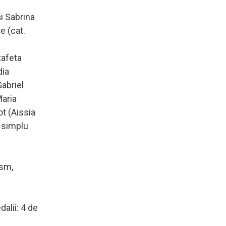
i Sabrina
e (cat.
tafeta
dia
Gabriel
Maria
ot (Aissia
- simplu
ism,
alii: 4 de