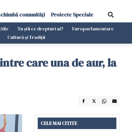
schimbă comunități
Proiecte Speciale
Utile
Tu știi ce drepturi ai?
Europarlamentare
Cultură și Tradiții
intre care una de aur, la
CELE MAI CITITE