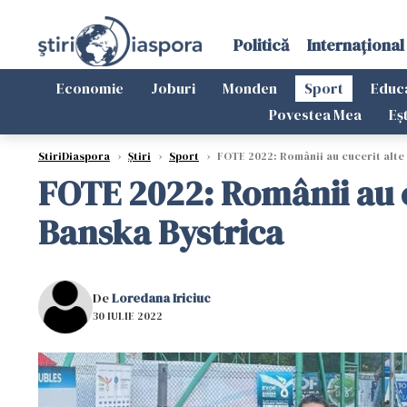
Politică
Internațional
Economie
Joburi
Monden
Sport
Educ
Povestea Mea
Eș
StiriDiaspora
›
Știri
›
Sport
›
FOTE 2022: Românii au cucerit alte c
FOTE 2022: Românii au cu
Banska Bystrica
De
Loredana Iriciuc
30 IULIE 2022