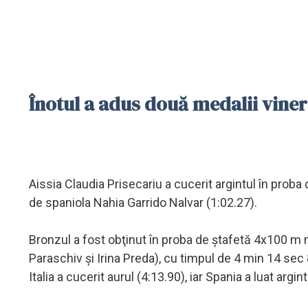
Înotul a adus două medalii viner
Aissia Claudia Prisecariu a cucerit argintul în prob
de spaniola Nahia Garrido Nalvar (1:02.27).
Bronzul a fost obţinut în proba de ştafetă 4x100 m m
Paraschiv şi Irina Preda), cu timpul de 4 min 14 sec 8
Italia a cucerit aurul (4:13.90), iar Spania a luat argint