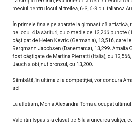
La simplu feminin, Eva Ionescu a fost întrecută tot 
meciul pentru locul al treilea, 6-3, 6-3 cu italianca A
În primele finale pe aparate la gimnastică artistică
pe locul 4 la sărituri, cu o medie de 13,266 puncte (
câştigat de Helen Kevric (Germania), 13,516, care le
Bergmann Jacobsen (Danemarca), 13,299. Amalia Ghigo
fost câştigate de Martina Pierratti (Italia), cu 13,56
Jauch a obţinut bronzul, cu 13,200.
Sâmbătă, în ultima zi a competiţiei, vor concura Amali
sol.
La atletism, Monia Alexandra Toma a ocupat ultimul loc
Valentin Ispas s-a clasat pe 5 la aruncarea suliţei, c