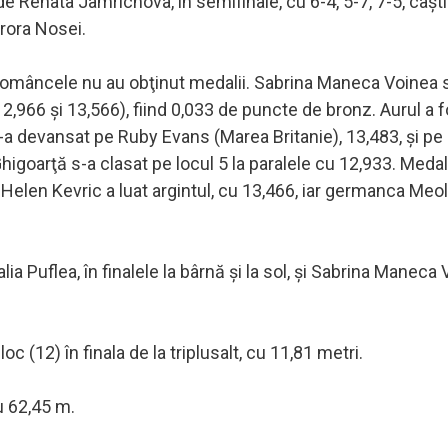
de Renata Jamrichova, în semifinale, cu 6-4, 5-7, 7-5, câşt
urora Nosei.
, româncele nu au obţinut medalii. Sabrina Maneca Voinea 
12,966 şi 13,566), fiind 0,033 de puncte de bronz. Aurul a 
-a devansat pe Ruby Evans (Marea Britanie), 13,483, şi pe
arţă s-a clasat pe locul 5 la paralele cu 12,933. Medali
6, Helen Kevric a luat argintul, cu 13,466, iar germanca Meo
a Puflea, în finalele la bârnă şi la sol, şi Sabrina Maneca 
 (12) în finala de la triplusalt, cu 11,81 metri.
u 62,45 m.