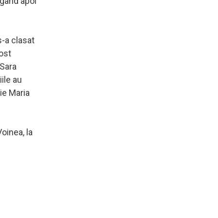
igând apoi
s-a clasat
fost
 Sara
ile au
lie Maria
Voinea, la