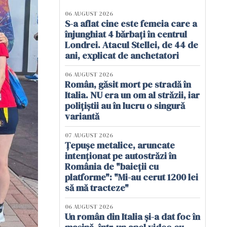
06 AUGUST 2026
S-a aflat cine este femeia care a
înjunghiat 4 bărbați în centrul
Londrei. Atacul Stellei, de 44 de
ani, explicat de anchetatori
06 AUGUST 2026
Român, găsit mort pe stradă în
Italia. NU era un om al străzii, iar
polițiștii au în lucru o singură
variantă
07 AUGUST 2026
Țepușe metalice, aruncate
intenționat pe autostrăzi în
România de "baieții cu
platforme": "Mi-au cerut 1200 lei
să mă tracteze"
06 AUGUST 2026
Un român din Italia și-a dat foc în