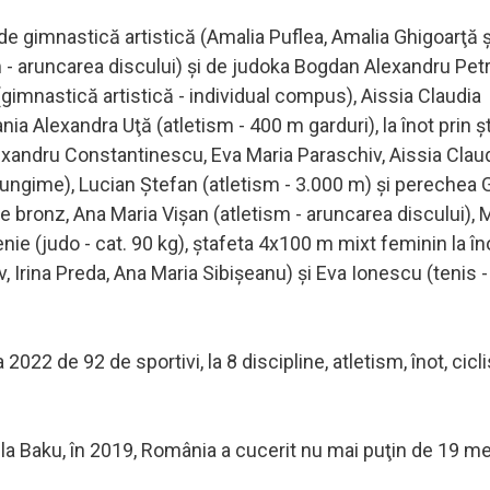
de gimnastică artistică (Amalia Puflea, Amalia Ghigoarţă ş
- aruncarea discului) şi de judoka Bogdan Alexandru Petr
(gimnastică artistică - individual compus), Aissia Claudia
nia Alexandra Uţă (atletism - 400 m garduri), la înot prin ş
andru Constantinescu, Eva Maria Paraschiv, Aissia Clau
 lungime), Lucian Ştefan (atletism - 3.000 m) şi perechea 
e bronz, Ana Maria Vişan (atletism - aruncarea discului), 
ie (judo - cat. 90 kg), ştafeta 4x100 m mixt feminin la în
v, Irina Preda, Ana Maria Sibişeanu) şi Eva Ionescu (tenis 
2 de 92 de sportivi, la 8 discipline, atletism, înot, cicl
 la Baku, în 2019, România a cucerit nu mai puţin de 19 med