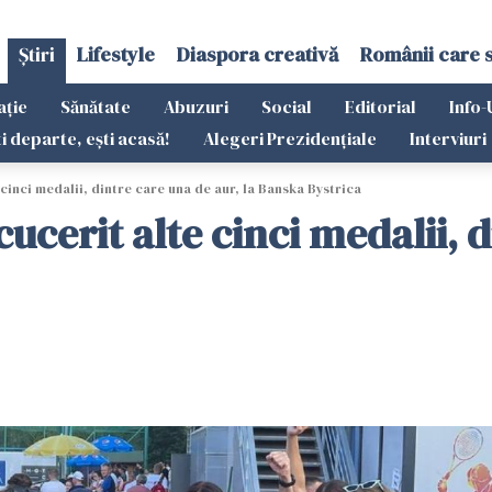
Știri
Lifestyle
Diaspora creativă
Românii care 
ație
Sănătate
Abuzuri
Social
Editorial
Info-
ti departe, ești acasă!
Alegeri Prezidențiale
Interviuri
inci medalii, dintre care una de aur, la Banska Bystrica
cerit alte cinci medalii, d