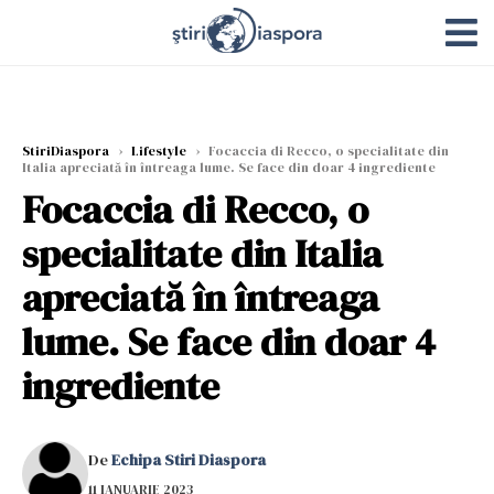
StiriDiaspora
›
Lifestyle
›
Focaccia di Recco, o specialitate din
Italia apreciată în întreaga lume. Se face din doar 4 ingrediente
Focaccia di Recco, o
specialitate din Italia
apreciată în întreaga
lume. Se face din doar 4
ingrediente
De
Echipa Stiri Diaspora
11 IANUARIE 2023