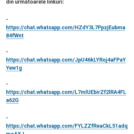
din următoarele linkuri:
-
https://chat.whatsapp.com/HZdY3L7PpzjEubma
84fWnt
-
https://chat.whatsapp.com/JpU46kLYRoj4aFPaY
Yew1g
-
https://chat.whatsapp.com/L7mlUEbirZf2lRA4FL
a62G
-
https://chat.whatsapp.com/FYLZZfReaCkL51adq
moAXJ