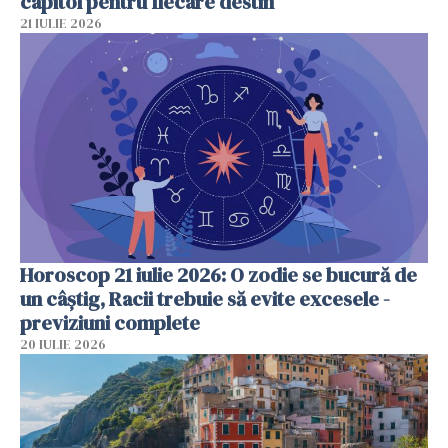
capitol pentru fiecare destin
21 IULIE 2026
Horoscop 21 iulie 2026: O zodie se bucură de
un câștig, Racii trebuie să evite excesele -
previziuni complete
20 IULIE 2026