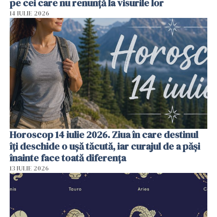
pe cei care nu renunță la visurile lor
14 IULIE 2026
Horoscop 14 iulie 2026. Ziua în care destinul
îți deschide o ușă tăcută, iar curajul de a păși
înainte face toată diferența
13 IULIE 2026