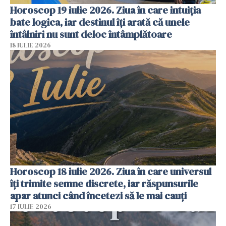
Horoscop 19 iulie 2026. Ziua în care intuiția
bate logica, iar destinul îți arată că unele
întâlniri nu sunt deloc întâmplătoare
18 IULIE 2026
Horoscop 18 iulie 2026. Ziua în care universul
îți trimite semne discrete, iar răspunsurile
apar atunci când încetezi să le mai cauți
17 IULIE 2026