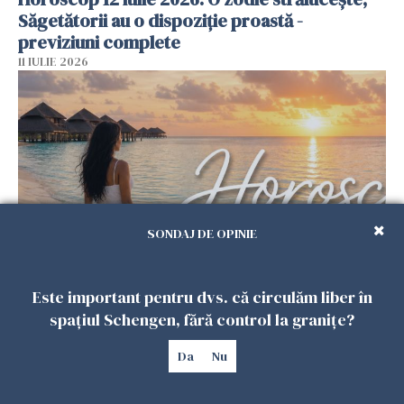
Săgetătorii au o dispoziție proastă -
previziuni complete
11 IULIE 2026
SONDAJ DE OPINIE
Horoscop 11 iulie 2026. Ziua în care cerul îți
Este important pentru dvs. că circulăm liber în
amintește că fiecare sfârșit ascunde un
spațiul Schengen, fără control la granițe?
început, iar fiecare răsărit aduce o nouă șansă
10 IULIE 2026
Da
Nu