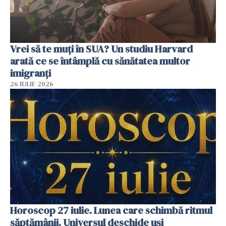
Vrei să te muți în SUA? Un studiu Harvard
arată ce se întâmplă cu sănătatea multor
imigranți
26 IULIE 2026
Horoscop 27 iulie. Lunea care schimbă ritmul
săptămânii. Universul deschide uși