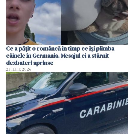
Ce a pățit o româncă în timp ce își plimba
câinele în Germania. Mesajul ei a stârnit
dezbateri aprinse
25 IULIE 2026