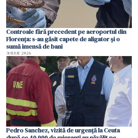
Controale fără precedent pe aeroportul din
Florența: s-au găsit capete de aligator și o
sumă imensă de bani
31 IULIE 2026
Pedro Sanchez, vizită de urgență la Ceuta
după ce 40 000 de migranți au năvălit pe