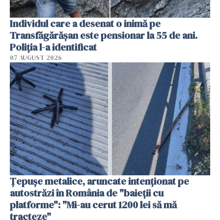
Individul care a desenat o inimă pe
Transfăgărășan este pensionar la 55 de ani.
Poliția l-a identificat
07 AUGUST 2026
Țepușe metalice, aruncate intenționat pe
autostrăzi în România de "baieții cu
platforme": "Mi-au cerut 1200 lei să mă
tracteze"