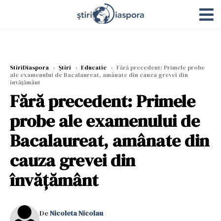
StiriDiaspora
›
Știri
›
Educatie
›
Fără precedent: Primele probe
ale examenului de Bacalaureat, amânate din cauza grevei din
învățământ
Fără precedent: Primele
probe ale examenului de
Bacalaureat, amânate din
cauza grevei din
învățământ
De
Nicoleta Nicolau