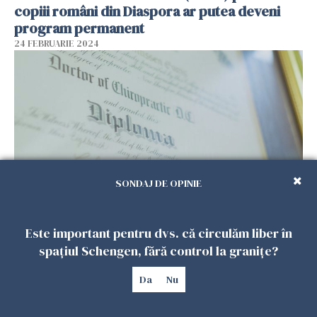
copiii români din Diaspora ar putea deveni
program permanent
24 FEBRUARIE 2024
SONDAJ DE OPINIE
Diplome românești, recunoscute automat de
Este important pentru dvs. că circulăm liber în
țările din UE. Despre ce categorie de
spațiul Schengen, fără control la granițe?
lucrători e vorba
14 FEBRUARIE 2024
Da
Nu