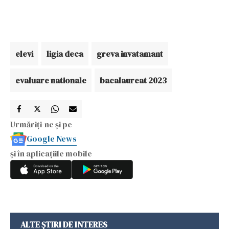
elevi
ligia deca
greva invatamant
evaluare nationale
bacalaureat 2023
Urmăriți-ne și pe
Google News
și în aplicațiile mobile
ALTE ȘTIRI DE INTERES