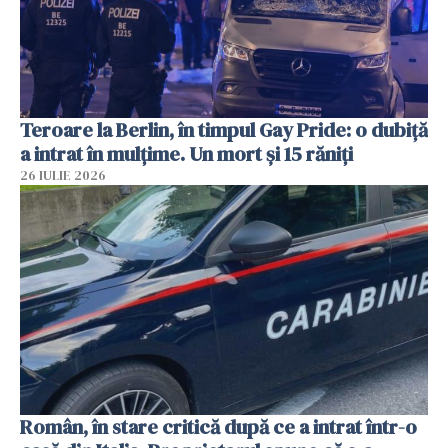
Teroare la Berlin, în timpul Gay Pride: o dubiță
a intrat în mulțime. Un mort și 15 răniți
26 IULIE 2026
Român, în stare critică după ce a intrat într-o