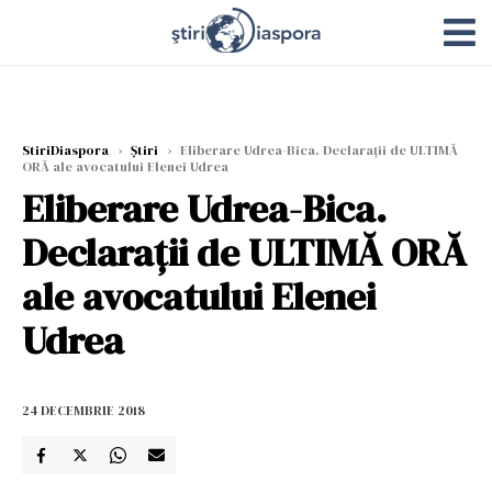
StiriDiaspora
›
Știri
›
Eliberare Udrea-Bica. Declarații de ULTIMĂ
ORĂ ale avocatului Elenei Udrea
Eliberare Udrea-Bica.
Declarații de ULTIMĂ ORĂ
ale avocatului Elenei
Udrea
24 DECEMBRIE 2018