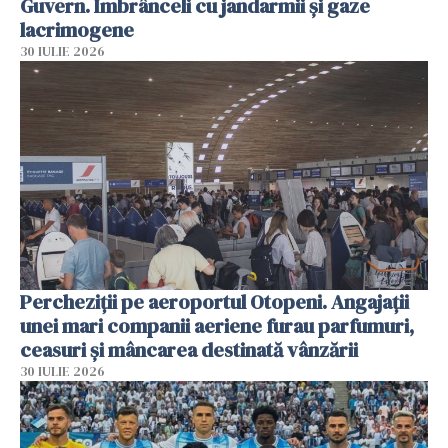
Guvern. Îmbrânceli cu jandarmii și gaze
lacrimogene
30 IULIE 2026
Percheziții pe aeroportul Otopeni. Angajații
unei mari companii aeriene furau parfumuri,
ceasuri și mâncarea destinată vânzării
30 IULIE 2026