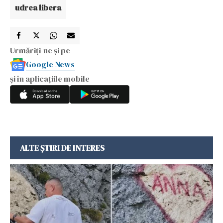
udrea libera
Urmăriți-ne și pe
Google News
și în aplicațiile mobile
ALTE ȘTIRI DE INTERES