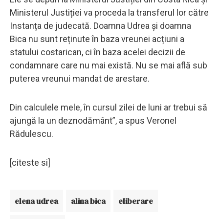
Ministerul Justiției va proceda la transferul lor către
Instanța de judecată. Doamna Udrea și doamna
Bica nu sunt reținute în baza vreunei acțiuni a
statului costarican, ci în baza acelei decizii de
condamnare care nu mai există. Nu se mai află sub
puterea vreunui mandat de arestare.
Din calculele mele, în cursul zilei de luni ar trebui să
ajungă la un deznodământ”, a spus Veronel
Rădulescu.
[citeste si]
elena udrea
alina bica
eliberare