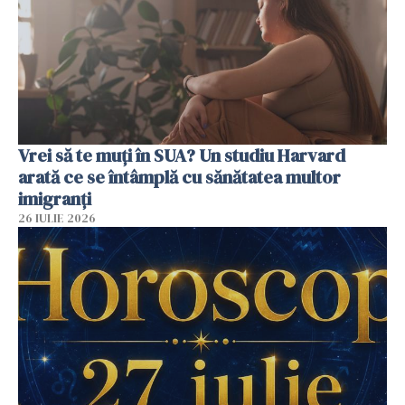
Vrei să te muți în SUA? Un studiu Harvard
arată ce se întâmplă cu sănătatea multor
imigranți
26 IULIE 2026