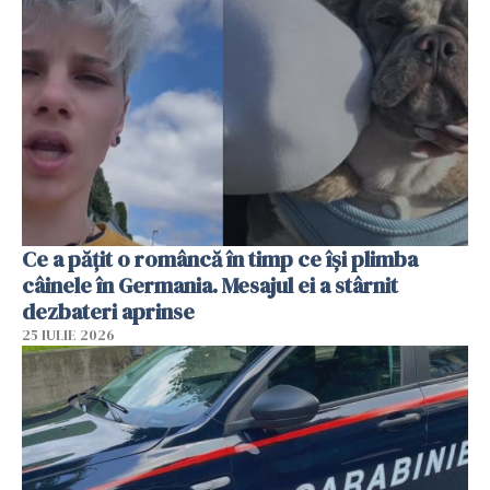
Ce a pățit o româncă în timp ce își plimba
câinele în Germania. Mesajul ei a stârnit
dezbateri aprinse
25 IULIE 2026