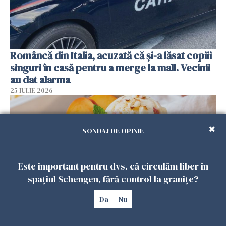
Româncă din Italia, acuzată că și-a lăsat copiii
singuri în casă pentru a merge la mall. Vecinii
au dat alarma
25 IULIE 2026
SONDAJ DE OPINIE
Este important pentru dvs. că circulăm liber în
spațiul Schengen, fără control la granițe?
Da
Nu
Înghețata de casă cu nectarine care