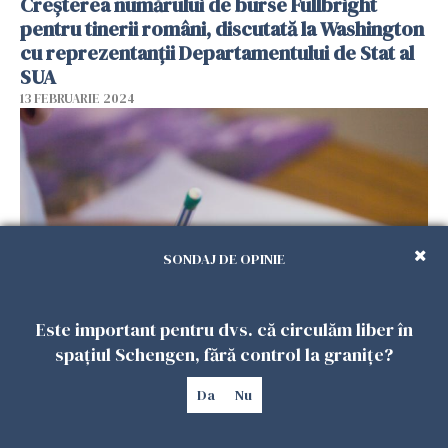
Creșterea numărului de burse Fullbright
pentru tinerii români, discutată la Washington
cu reprezentanții Departamentului de Stat al
SUA
13 FEBRUARIE 2024
SONDAJ DE OPINIE
Este important pentru dvs. că circulăm liber în
Elevii olimpici ar putea să se înscrie direct la
spațiul Schengen, fără control la granițe?
ce liceu vor, fără a susține Evaluarea Națională
și fără să treacă prin etapa de repartizare
Da
Nu
12 FEBRUARIE 2024