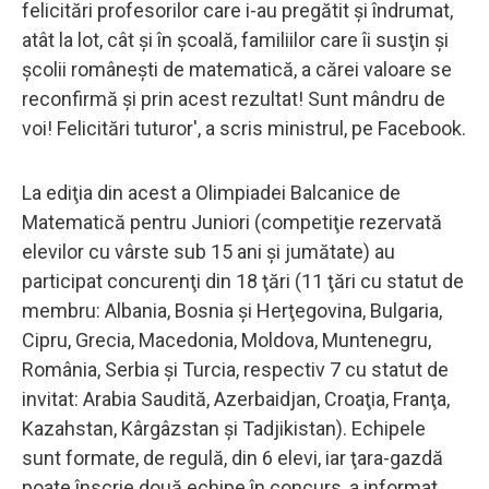
felicitări profesorilor care i-au pregătit şi îndrumat,
atât la lot, cât şi în şcoală, familiilor care îi susţin şi
şcolii româneşti de matematică, a cărei valoare se
reconfirmă şi prin acest rezultat! Sunt mândru de
voi! Felicitări tuturor', a scris ministrul, pe Facebook.
La ediţia din acest a Olimpiadei Balcanice de
Matematică pentru Juniori (competiţie rezervată
elevilor cu vârste sub 15 ani şi jumătate) au
participat concurenţi din 18 ţări (11 ţări cu statut de
membru: Albania, Bosnia şi Herţegovina, Bulgaria,
Cipru, Grecia, Macedonia, Moldova, Muntenegru,
România, Serbia şi Turcia, respectiv 7 cu statut de
invitat: Arabia Saudită, Azerbaidjan, Croaţia, Franţa,
Kazahstan, Kârgâzstan şi Tadjikistan). Echipele
sunt formate, de regulă, din 6 elevi, iar ţara-gazdă
poate înscrie două echipe în concurs, a informat