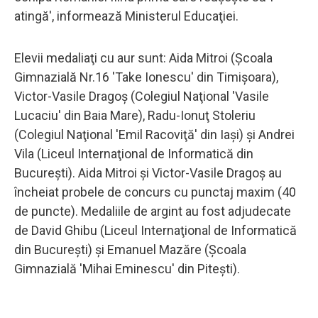
atingă', informează Ministerul Educaţiei.
Elevii medaliaţi cu aur sunt: Aida Mitroi (Şcoala
Gimnazială Nr.16 'Take Ionescu' din Timişoara),
Victor-Vasile Dragoş (Colegiul Naţional 'Vasile
Lucaciu' din Baia Mare), Radu-Ionuţ Stoleriu
(Colegiul Naţional 'Emil Racoviţă' din Iaşi) şi Andrei
Vila (Liceul Internaţional de Informatică din
Bucureşti). Aida Mitroi şi Victor-Vasile Dragoş au
încheiat probele de concurs cu punctaj maxim (40
de puncte). Medaliile de argint au fost adjudecate
de David Ghibu (Liceul Internaţional de Informatică
din Bucureşti) şi Emanuel Mazăre (Şcoala
Gimnazială 'Mihai Eminescu' din Piteşti).