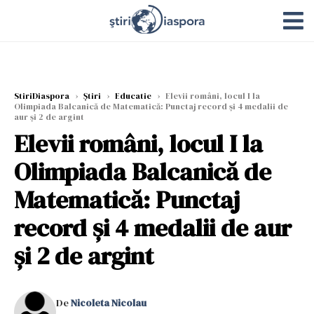
StiriDiaspora
›
Știri
›
Educatie
›
Elevii români, locul I la
Olimpiada Balcanică de Matematică: Punctaj record și 4 medalii de
aur şi 2 de argint
Elevii români, locul I la
Olimpiada Balcanică de
Matematică: Punctaj
record și 4 medalii de aur
şi 2 de argint
De
Nicoleta Nicolau