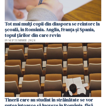
Tot mai mulți copii din diaspora se reîntorc la
școală, în România. Anglia, Franţa şi Spania,
topul țărilor din care revin
19 SEPTEMBRIE 2024
Tinerii care au studiat în străinătate se vor
putea întoarce să lucreze în România, fără