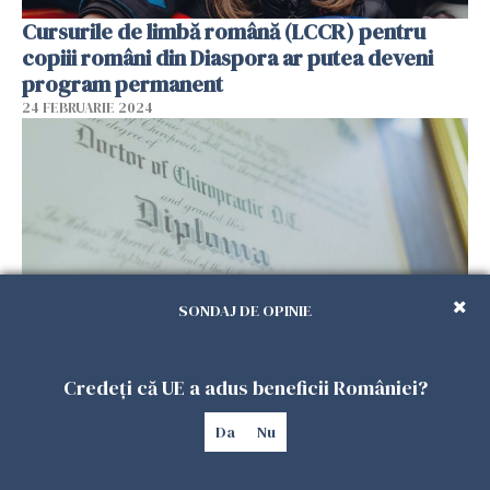
Cursurile de limbă română (LCCR) pentru
copiii români din Diaspora ar putea deveni
program permanent
24 FEBRUARIE 2024
SONDAJ DE OPINIE
Diplome românești, recunoscute automat de
Credeți că UE a adus beneficii României?
țările din UE. Despre ce categorie de
lucrători e vorba
Da
Nu
14 FEBRUARIE 2024