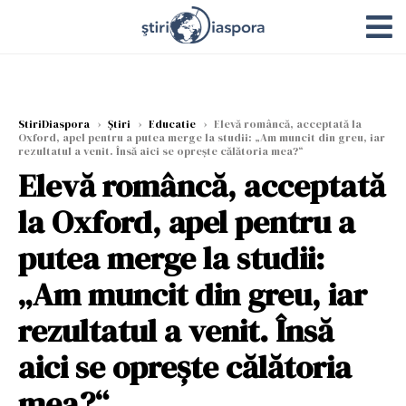
StiriDiaspora
›
Știri
›
Educatie
›
Elevă româncă, acceptată la
Oxford, apel pentru a putea merge la studii: „Am muncit din greu, iar
rezultatul a venit. Însă aici se oprește călătoria mea?“
Elevă româncă, acceptată
la Oxford, apel pentru a
putea merge la studii:
„Am muncit din greu, iar
rezultatul a venit. Însă
aici se oprește călătoria
mea?“