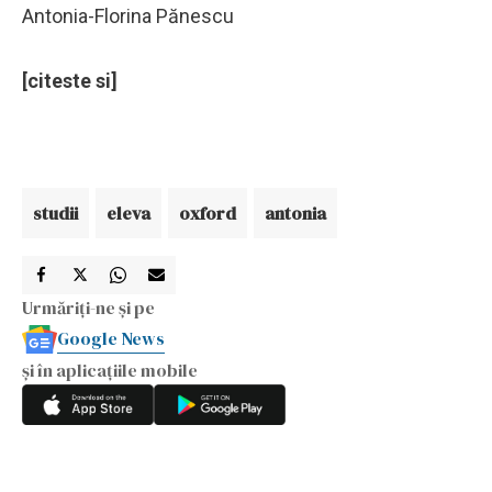
Antonia-Florina Pănescu
[citeste si]
studii
eleva
oxford
antonia
Urmăriți-ne și pe
Google News
și în aplicațiile mobile