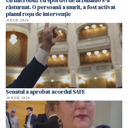
Un microbuz cu sportivi de la Dinamo s-a
răsturnat. O persoană a murit, a fost activat
planul roșu de intervenție
31 IULIE 2026
Senatul a aprobat acordul SAFE
30 IULIE 2026