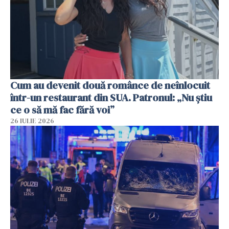
Cum au devenit două românce de neînlocuit
într-un restaurant din SUA. Patronul: „Nu știu
ce o să mă fac fără voi”
26 IULIE 2026