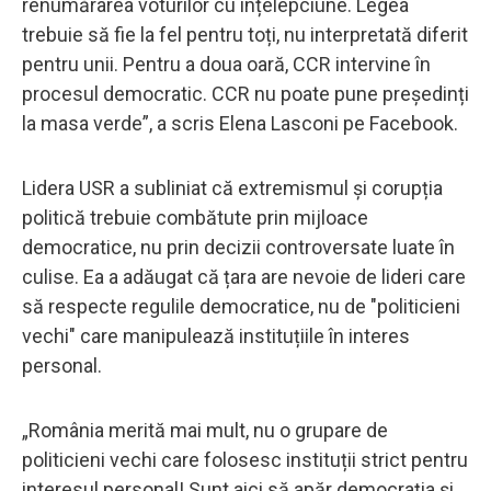
renumărarea voturilor cu înțelepciune. Legea
trebuie să fie la fel pentru toți, nu interpretată diferit
pentru unii. Pentru a doua oară, CCR intervine în
procesul democratic. CCR nu poate pune președinți
la masa verde”, a scris Elena Lasconi pe Facebook.
Lidera USR a subliniat că extremismul și corupția
politică trebuie combătute prin mijloace
democratice, nu prin decizii controversate luate în
culise. Ea a adăugat că țara are nevoie de lideri care
să respecte regulile democratice, nu de "politicieni
vechi" care manipulează instituțiile în interes
personal.
„România merită mai mult, nu o grupare de
politicieni vechi care folosesc instituții strict pentru
interesul personal! Sunt aici să apăr democrația și