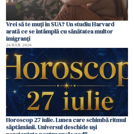
Vrei să te muți în SUA? Un studiu Harvard
arată ce se întâmplă cu sănătatea multor
imigranți
26 IULIE 2026
Horoscop 27 iulie. Lunea care schimbă ritmul
săptămânii. Universul deschide uși