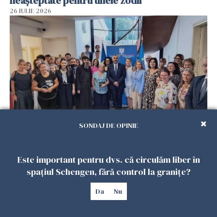
neașteptate pentru unele zodii
26 IULIE 2026
SONDAJ DE OPINIE
Accidente, spitalizare sau alte urgențe?
Consulatul României la Roma promite
intervenții în doar 24 de ore
Este important pentru dvs. că circulăm liber în
26 IULIE 2026
spațiul Schengen, fără control la granițe?
Da
Nu