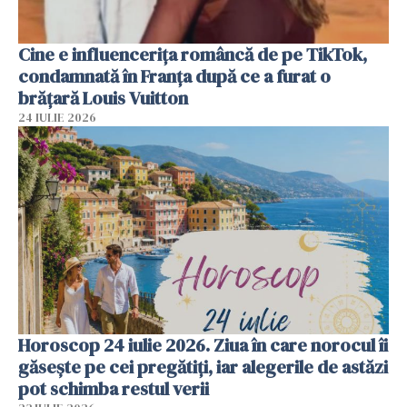
Cine e influencerița româncă de pe TikTok,
condamnată în Franța după ce a furat o
brățară Louis Vuitton
24 IULIE 2026
Horoscop 24 iulie 2026. Ziua în care norocul îi
găsește pe cei pregătiți, iar alegerile de astăzi
pot schimba restul verii