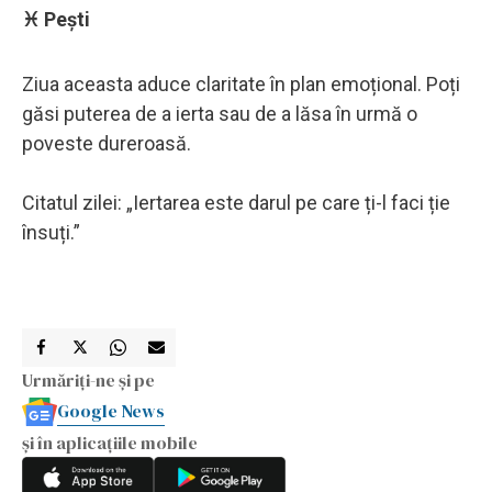
♓ Pești
Ziua aceasta aduce claritate în plan emoțional. Poți
găsi puterea de a ierta sau de a lăsa în urmă o
poveste dureroasă.
Citatul zilei: „Iertarea este darul pe care ți-l faci ție
însuți.”
Urmăriți-ne și pe
Google News
și în aplicațiile mobile