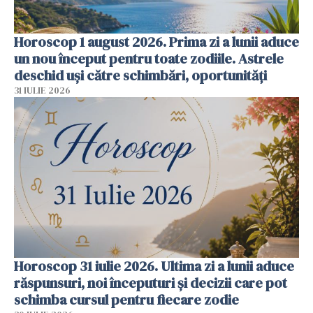
Horoscop 1 august 2026. Prima zi a lunii aduce
un nou început pentru toate zodiile. Astrele
deschid uși către schimbări, oportunități
31 IULIE 2026
Horoscop 31 iulie 2026. Ultima zi a lunii aduce
răspunsuri, noi începuturi și decizii care pot
schimba cursul pentru fiecare zodie