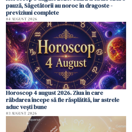
pauză, Săgetătorii au noroc în dragoste -
previziuni complete
04 AUGUST 2026
Horoscop 4 august 2026. Ziua în care
răbdarea începe să fie răsplătită, iar astrele
aduc vești bune
03 AUGUST 2026