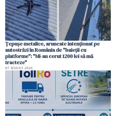
Țepușe metalice, aruncate intenționat pe
autostrăzi în România de "baieții cu
platforme": "Mi-au cerut 1200 lei să mă
tracteze"
07 AUGUST 2026