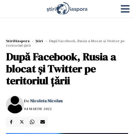
StiriDiaspora
›
Știri
›
După Facebook, Rusia a blocat și Twitter pe
teritoriul țării
După Facebook, Rusia a
blocat și Twitter pe
teritoriul țării
De
Nicoleta Nicolau
04 MARTIE 2022