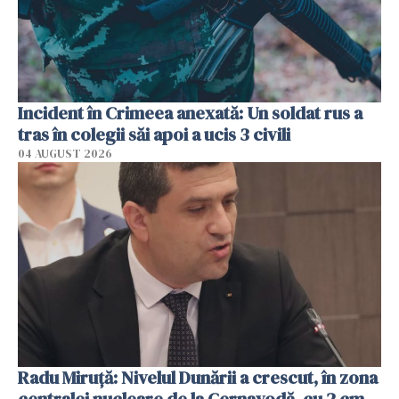
Incident în Crimeea anexată: Un soldat rus a
tras în colegii săi apoi a ucis 3 civili
04 AUGUST 2026
Radu Miruţă: Nivelul Dunării a crescut, în zona
centralei nucleare de la Cernavodă, cu 2 cm