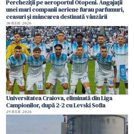
Percheziții pe aeroportul Otopeni. Angajații
unei mari companii aeriene furau parfumuri,
ceasuri și mâncarea destinată vânzării
30 IULIE 2026
Universitatea Craiova, eliminată din Liga
Campionilor, după 2-2 cu Levski Sofia
29 IULIE 2026