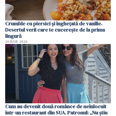
Crumble cu piersici și înghețată de vanilie.
Desertul verii care te cucerește de la prima
lingură
26 IULIE 2026
Cum au devenit două românce de neînlocuit
într-un restaurant din SUA. Patronul: „Nu știu