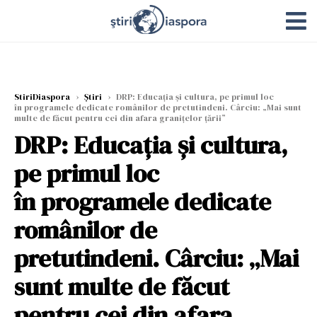
StiriDiaspora
›
Știri
›
DRP: Educația și cultura, pe primul loc
în programele dedicate românilor de pretutindeni. Cârciu: „Mai sunt
multe de făcut pentru cei din afara granițelor țării”
DRP: Educația și cultura,
pe primul loc
în programele dedicate
românilor de
pretutindeni. Cârciu: „Mai
sunt multe de făcut
pentru cei din afara