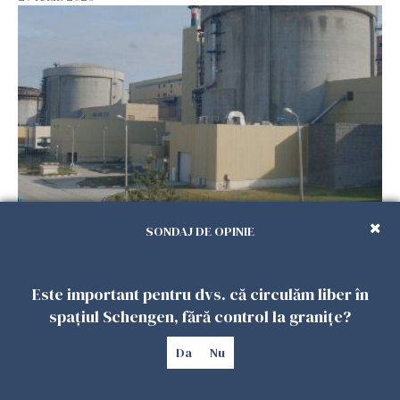
Reactorul 2 de la Cernavodă va fi oprit
SONDAJ DE OPINIE
controlat, din cauza secetei. Unitatea 1 a fost
deja oprită
29 IULIE 2026
Este important pentru dvs. că circulăm liber în
spațiul Schengen, fără control la granițe?
Da
Nu