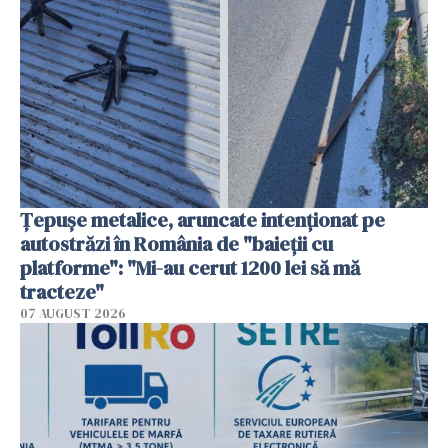
Țepușe metalice, aruncate intenționat pe
autostrăzi în România de "baieții cu
platforme": "Mi-au cerut 1200 lei să mă
tracteze"
07 AUGUST 2026