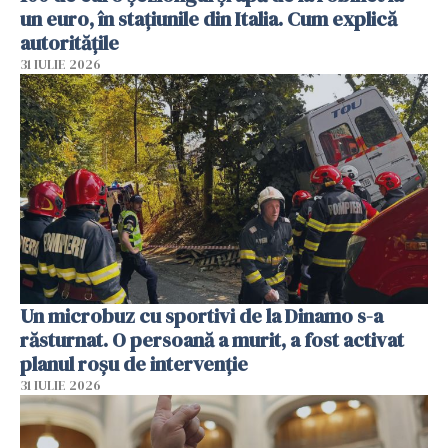
un euro, în stațiunile din Italia. Cum explică
autoritățile
31 IULIE 2026
Un microbuz cu sportivi de la Dinamo s-a
răsturnat. O persoană a murit, a fost activat
planul roșu de intervenție
31 IULIE 2026