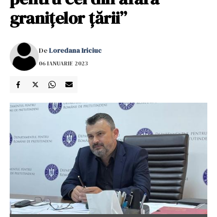
granițelor țării”
De
Loredana Iriciuc
06 IANUARIE 2023