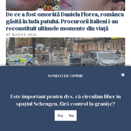
De ce a fost omorâtă Daniela Florea, românca
găsită în lada patului. Procurorii italieni i-au
reconstituit ultimele momente din viață
05 AUGUST 2026
SONDAJ DE OPINIE
Este important pentru dvs. că circulăm liber în
spațiul Schengen, fără control la granițe?
Atac în centrul Londrei. Patru bărbați au fost
înjunghiați, iar o femeie a fost arestată
Da
Nu
05 AUGUST 2026