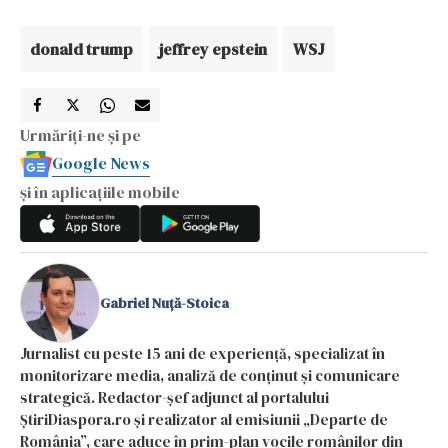
donald trump
jeffrey epstein
WSJ
Urmăriți-ne și pe
Google News
și în aplicațiile mobile
Gabriel Nuță-Stoica
Jurnalist cu peste 15 ani de experiență, specializat în
monitorizare media, analiză de conținut și comunicare
strategică. Redactor-șef adjunct al portalului
ȘtiriDiaspora.ro și realizator al emisiunii „Departe de
România”, care aduce în prim-plan vocile românilor din