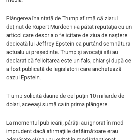
Plângerea înaintată de Trump afirmă că ziarul
deţinut de Rupert Murdoch i-a pătat reputaţia cu un
articol care descria o felicitare de ziua de naştere
dedicată lui Jeffrey Epstein ca purtând semnătura
actualului preşedinte. Trump şi avocaţii săi au
declarat că felicitarea este un fals, chiar şi după ce
a fost publicată de legislatorii care anchetează
cazul Epstein.
Trump solicită daune de cel puţin 10 miliarde de
dolari, aceeaşi sumă ca în prima plângere.
La momentul publicării, pârâţii au ignorat în mod
imprudent dacă afirmaţiile defăimătoare erau
adevărate şi/sau au evitat în mod intenţionat