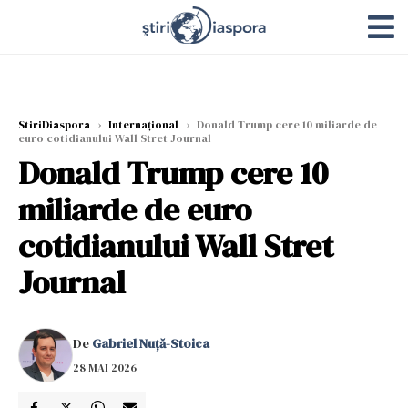
StiriDiaspora
›
Internațional
›
Donald Trump cere 10 miliarde de
euro cotidianului Wall Stret Journal
Donald Trump cere 10
miliarde de euro
cotidianului Wall Stret
Journal
De
Gabriel Nuță-Stoica
28 MAI 2026