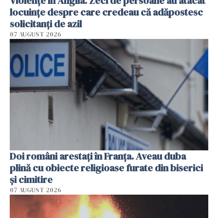
Violenţe în Anglia. Zeci de persoane au atacat
locuinţe despre care credeau că adăpostesc
solicitanţi de azil
07 AUGUST 2026
Doi români arestați în Franța. Aveau duba
plină cu obiecte religioase furate din biserici
și cimitire
07 AUGUST 2026