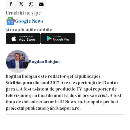
Urmăriți-ne și pe
Google News
și în aplicațiile mobile
Bogdan Bolojan
Bogdan Bolojan este redactor-șef al publicației
ȘtiriDiaspora din anul 2017.Are o experiență de 13 ani în
presă. A fost asistent de producție TV, apoi reporter de
televiziune și în final drumul l-a dus în presa scrisă. A fost
timp de doi ani redactor la DCNews.ro, iar apoi a preluat
proiectul publicației ȘtiriDiaspora.ro.