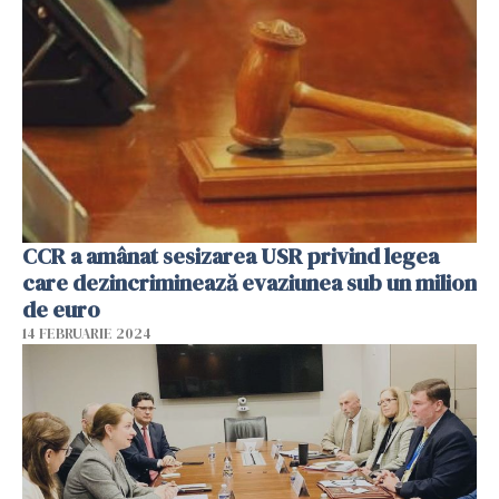
CCR a amânat sesizarea USR privind legea
care dezincriminează evaziunea sub un milion
de euro
14 FEBRUARIE 2024