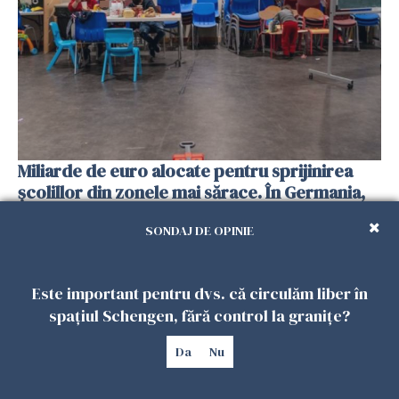
Miliarde de euro alocate pentru sprijinirea
şcolillor din zonele mai sărace. În Germania,
nu în România...
SONDAJ DE OPINIE
02 FEBRUARIE 2024
Este important pentru dvs. că circulăm liber în
spațiul Schengen, fără control la granițe?
Da
Nu