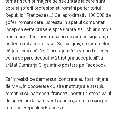
tema riscurilor majore de securitate la care sunt
expuşi şoferii profesionişti români pe teritoriul
Republicii Franceze (...) Cei aproximativ 100.000 de
şoferi români care lucrează în spaţiul comunitar
încep să evite cursele spre Franţa, sau chiar simpla
tranzitare a ţării, pentru că nu se simt în siguranţă
pe teritoriul acestui stat. Şi, mai grav, nu simt deloc
că ţara lor îi apără şi îi protejează în vreun fel, ceea
ce mi se pare deopotrivă trist şi inacceptabil", a
arătat Dumitriţa Gliga într-o postare pe Facebook.
Ea întreabă ce demersuri concrete au fost iniţiate
de MAE, în cooperare cu alte instituţii ale statului
român şi cu partenerii francezi, pentru a stopa valul
de agresiuni la care sunt supuşi şoferii români pe
teritoriul Republicii Franceze.