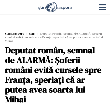
StiriDiaspora
›
Știri
›
Deputat român, semnal de ALARMĂ: Şoferii
români evită cursele spre Franţa, speriați că ar putea avea soarta lui
Mihai
Deputat român, semnal
de ALARMĂ: Şoferii
români evită cursele spre
Franţa, speriați că ar
putea avea soarta lui
Mihai