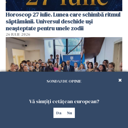
Horoscop 27 iulie. Lunea care schimbă ritmul
săptămânii. Universul deschide uși
neașteptate pentru unele zodii
26 IULIE 2026
SONDAJ DE OPINIE
Vă simțiți cetățean european?
Accidente, spitalizare sau alte urgențe?
Consulatul României la Roma promite
Da
Nu
intervenții în doar 24 de ore
26 IULIE 2026