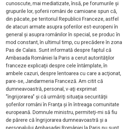
cunoscute, mai mediatizate, însă, pe forumurile şi
grupurile lor, şoferii români de camioane spun că,
din păcate, pe teritoriul Republicii Franceze, astfel
de atacuri armate asupra şoferilor est-europeni în
general şi asupra românilor în special, se produc în
mod constant, în ultimul timp, cu precădere în zona
Pas de Calais. Sunt informată despre faptul că
Ambasada României la Paris a cerut autorităţilor
franceze explicaţii despre cele întâmplate, în
ambele cazuri, despre lentoarea cu care a acţionat,
pare-se, Jandarmeria Franceză. Am citit că
dumneavoastră, personal, v-aţi exprimat
"îngrijorarea" şi că urmăriţi situaţia securităţii
şoferilor români în Franţa şi în întreaga comunitate
europeană. Domnule ministru, permiteţi-mi să fiu
de părere că îngrijorarea dumneavoastră şi a
personalului Ambasadei României la Paris nu sunt