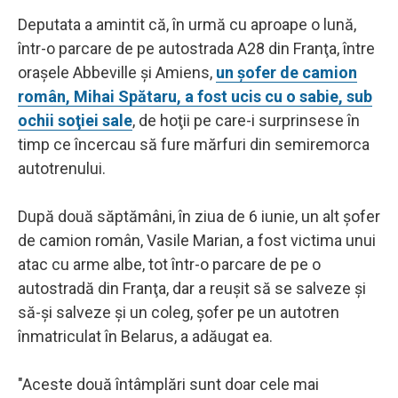
Deputata a amintit că, în urmă cu aproape o lună,
într-o parcare de pe autostrada A28 din Franţa, între
oraşele Abbeville şi Amiens,
un şofer de camion
român, Mihai Spătaru, a fost ucis cu o sabie, sub
ochii soţiei sale
, de hoţii pe care-i surprinsese în
timp ce încercau să fure mărfuri din semiremorca
autotrenului.
După două săptămâni, în ziua de 6 iunie, un alt şofer
de camion român, Vasile Marian, a fost victima unui
atac cu arme albe, tot într-o parcare de pe o
autostradă din Franţa, dar a reuşit să se salveze şi
să-şi salveze şi un coleg, şofer pe un autotren
înmatriculat în Belarus, a adăugat ea.
"Aceste două întâmplări sunt doar cele mai