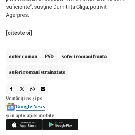
suficiente", susţine Dumitriţa Gliga, potrivit
Agerpres.
[citeste si]
sofer roman
PSD
soferi romani franta
soferi romani strainatate
Urmăriți-ne și pe
Google News
și în aplicațiile mobile