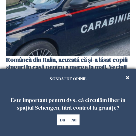
Româncă din Italia, acuzată că și-a lăsat copiii
singuri în casă pentru a merge la mall. Vecinii
au dat alarma
SONDAJ DE OPINIE
25 IULIE 2026
Este important pentru dvs. că circulăm liber în
spațiul Schengen, fără control la granițe?
Da
Nu