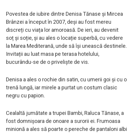
Povestea de iubire dintre Denisa Tănase și Mircea
Brânzei a început în 2007, deși au fost mereu
discreți cu viața lor amoroasă. De ieri, au devenit
soț și soție, și au ales o locație superbă, cu vedere
la Marea Mediterană, unde să își unească destinele.
Invitații au luat masa pe terasa hotelului,
bucurându-se de o priveliște de vis.
Denisa a ales o rochie din satin, cu umerii goi și cu o
trenă lungă, iar mirele a purtat un costum clasic
negru cu papion.
Cealaltă jumătate a trupei Bambi, Raluca Tănase, a
fost domnișoara de onoare a surorii ei. Frumoasa
minionă a ales să poarte o pereche de pantaloni albi