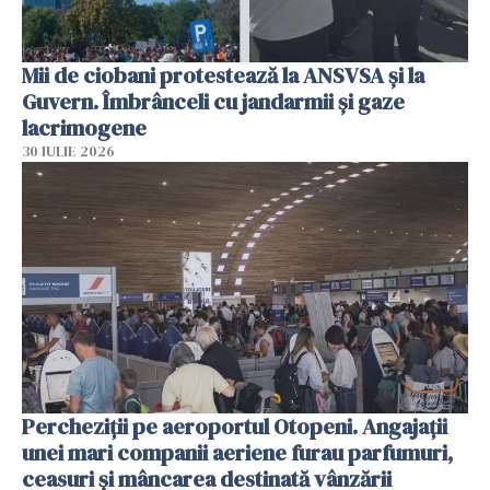
Mii de ciobani protestează la ANSVSA și la
Guvern. Îmbrânceli cu jandarmii și gaze
lacrimogene
30 IULIE 2026
Percheziții pe aeroportul Otopeni. Angajații
unei mari companii aeriene furau parfumuri,
ceasuri și mâncarea destinată vânzării