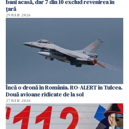
bani acasă, dar 7 din 10 exclud revenirea în
țară
29 IULIE 2026
Încă o dronă în România. RO-ALERT în Tulcea.
Două avioane ridicate de la sol
27 IULIE 2026