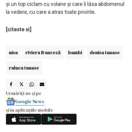
și un top ciclam cu volane și care îi lăsa abdomenul
la vedere, cu care a atras toate privirile.
[citeste si]
nisa
riviera franceză
bambi
denisa tanase
raluca tanase
Urmăriți-ne și pe
Google News
și în aplicațiile mobile