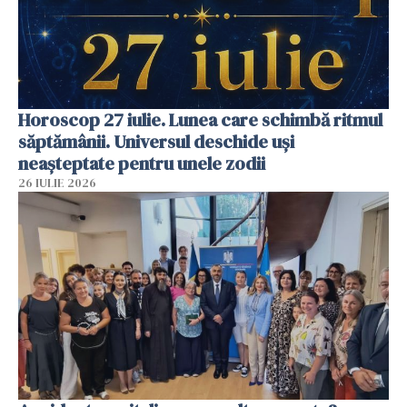
Horoscop 27 iulie. Lunea care schimbă ritmul
săptămânii. Universul deschide uși
neașteptate pentru unele zodii
26 IULIE 2026