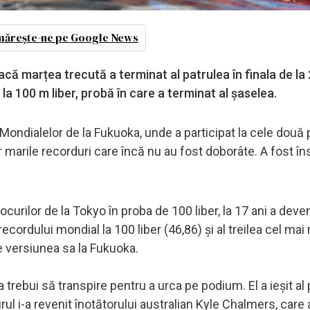
ărește-ne pe Google News
că marțea trecută a terminat al patrulea în finala de la
e la 100 m liber, probă în care a terminat al șaselea.
Mondialelor de la Fukuoka, unde a participat la cele două
r marile recorduri care încă nu au fost doborâte. A fost în
curilor de la Tokyo în proba de 100 liber, la 17 ani a deve
cordului mondial la 100 liber (46,86) și al treilea cel mai 
de versiunea sa la Fukuoka.
a trebui să transpire pentru a urca pe podium. El a ieșit al
urul i-a revenit înotătorului australian Kyle Chalmers, care 