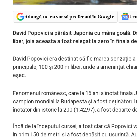
Adaugă-ne ca sursă preferată în Google
Urm
David Popovici a părăsit Japonia cu mâna goală. Da
liber, joia aceasta a fost relegat la zero în finala d
David Popovici era destinat să fie marea senzație a 
principale, 100 și 200 m liber, unde a amenințat chia
eșec.
Fenomenul românesc, care la 16 ani a înotat finala Jo
campion mondial la Budapesta și a fost deținătorul re
înotător din istorie la 200 (1:42,97), a fost departe 
Încă de la începutul cursei, a fost clar că Popovici v
în primii 50 de metri și a fost depășit cu ușurință. A