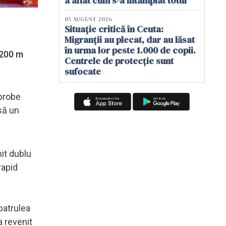
a aflat cum s-a întâmplat totul
05 AUGUST 2026
Situație critică în Ceuta:
Migranții au plecat, dar au lăsat
în urma lor peste 1.000 de copii.
 200 m
Centrele de protecție sunt
sufocate
 probe
să un
nit dublu
rapid
 patrulea
a revenit