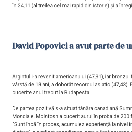
în 24,11 (al treilea cel mai rapid din istorie) și a înre
David Popovici a avut parte de 
Argintul i-a revenit americanului (47,31), iar bronz
vârstă de 18 ani, a doborât recordul asiatic (47,43). P
cucerite anul trecut la Budapesta.
De partea pozitivă s-a situat tânăra canadiană Sum
Mondiale. McIntosh a cucerit aurul în proba de 200 fl
"Sunt încă în proces, acumulez experiență la nivel i