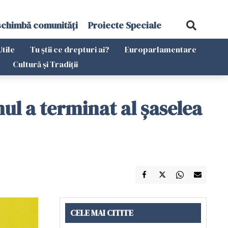
schimbă comunități
Proiecte Speciale
Utile
Tu știi ce drepturi ai?
Europarlamentare
Cultură și Tradiții
ul a terminat al șaselea
CELE MAI CITITE