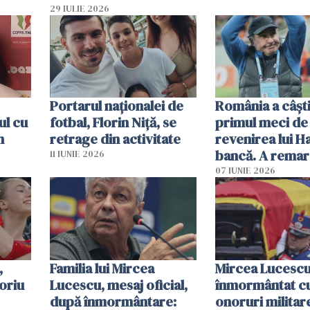
29 IULIE 2026
Portarul naționalei de
România a câșt
ul cu
fotbal, Florin Niță, se
primul meci de 
n
retrage din activitate
revenirea lui H
bancă. A remar
11 IUNIE 2026
jucător
07 IUNIE 2026
,
Familia lui Mircea
Mircea Lucescu
oriu
Lucescu, mesaj oficial,
înmormântat c
după înmormântare:
onoruri militar