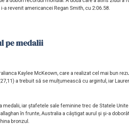
de a doborî recordul mondial. A doua care a atins zidul a f
l i-a revenit americancei Regan Smith, cu 2:06.58.
l pe medalii
ralianca Kaylee McKeown, care a realizat cel mai bun rezu
(27,11) a trebuit să se mulțumească cu argintul, iar Laure
 la medalii, iar ștafetele sale feminine trec de Statele Unite
llaghan în frunte, Australia a câștigat aurul și și-a doborât
China bronzul.