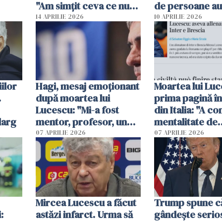
"Am simțit ceva ce nu
de persoane au
credeam posibil"
participat la slu
14 APRILIE 2026
10 APRILIE 2026
Biserica Sfântu
Elefterie
ilor
Hagi, mesaj emoționant
Moartea lui Luc
.
după moartea lui
prima pagină în
Lucescu: "Mi-a fost
din Italia: "A co
larg
mentor, profesor, un
mentalitate de
om care a crezut în
învingător"
07 APRILIE 2026
07 APRILIE 2026
mine"
Mircea Lucescu a făcut
Trump spune c
:
astăzi infarct. Urma să
gândeşte serio