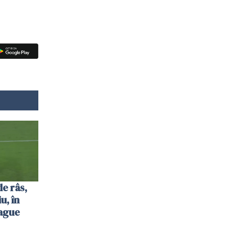
de râs,
u, în
ague