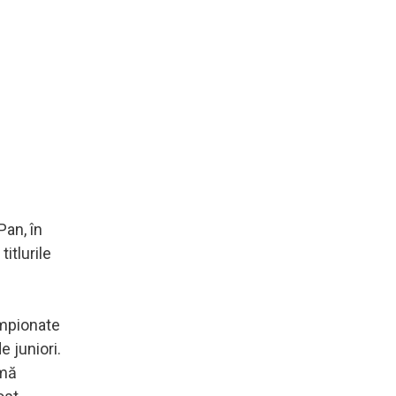
Pan, în
itlurile
ampionate
e juniori.
 mă