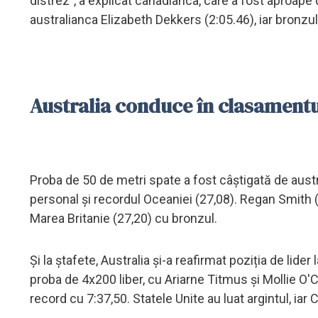
distrez", a explicat canadianca, care a fost aproape 
australianca Elizabeth Dekkers (2:05.46), iar bronzu
Australia conduce în clasamentu
Proba de 50 de metri spate a fost câștigată de aust
personal și recordul Oceaniei (27,08). Regan Smith 
Marea Britanie (27,20) cu bronzul.
Și la ștafete, Australia și-a reafirmat poziția de lider
proba de 4x200 liber, cu Ariarne Titmus și Mollie O'Ca
record cu 7:37,50. Statele Unite au luat argintul, iar 