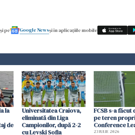
Google News
și pe
și în aplicațiile mobile
a la
Universitatea Craiova,
FCSB s-a făcut 
eliminată din Liga
pe teren propri
aj de
Campionilor, după 2-2
Conference Le
cu Levski Sofia
23 IULIE 2026