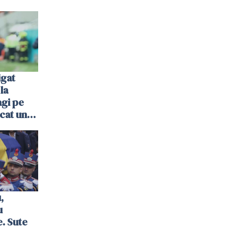
igat
la
agi pe
cat un
,
u
e. Sute