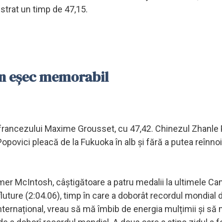
gistrat un timp de 47,15.
un eșec memorabil
ul francezului Maxime Grousset, cu 47,42. Chinezul Zhanle 
opovici pleacă de la Fukuoka în alb și fără a putea reînnoi t
mer McIntosh, câștigătoare a patru medalii la ultimele C
uture (2:04.06), timp în care a doborât recordul mondial d
nternațional, vreau să mă îmbib de energia mulțimii și să