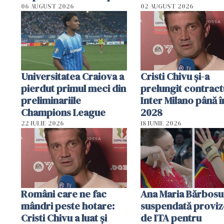
06 AUGUST 2026
02 AUGUST 2026
Universitatea Craiova a
Cristi Chivu şi-a
pierdut primul meci din
prelungit contract
preliminariile
Inter Milano până î
Champions League
2028
22 IULIE 2026
18 IUNIE 2026
Români care ne fac
Ana Maria Bărbosu
mândri peste hotare:
suspendată proviz
Cristi Chivu a luat și
de ITA pentru