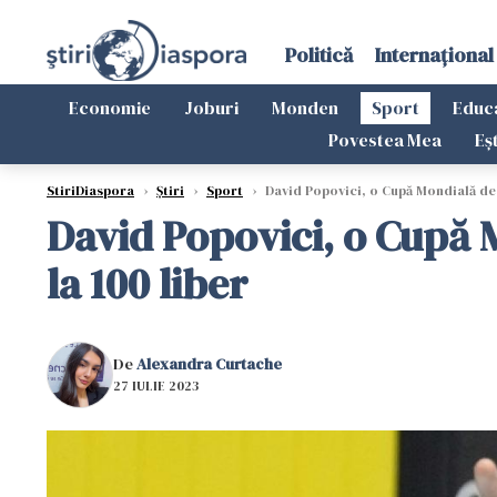
Politică
Internațional
Economie
Joburi
Monden
Sport
Educ
Povestea Mea
Eș
StiriDiaspora
›
Știri
›
Sport
›
David Popovici, o Cupă Mondială de n
David Popovici, o Cupă 
la 100 liber
De
Alexandra Curtache
27 IULIE 2023