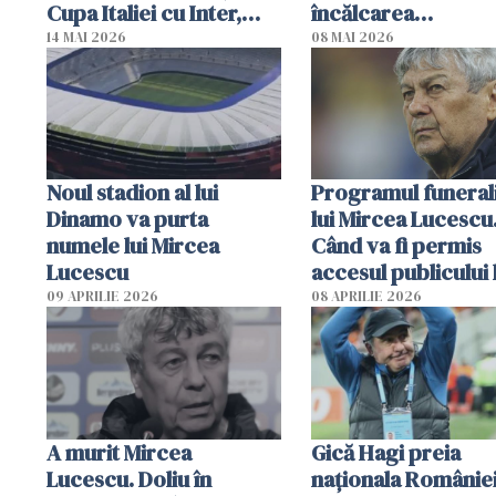
Cupa Italiei cu Inter,
încălcarea
după ce a câștigat
regulamentului
14 MAI 2026
08 MAI 2026
campionatul
antidoping
Noul stadion al lui
Programul funerali
Dinamo va purta
lui Mircea Lucescu
numele lui Mircea
Când va fi permis
Lucescu
accesul publicului 
09 APRILIE 2026
08 APRILIE 2026
A murit Mircea
Gică Hagi preia
Lucescu. Doliu în
naționala României