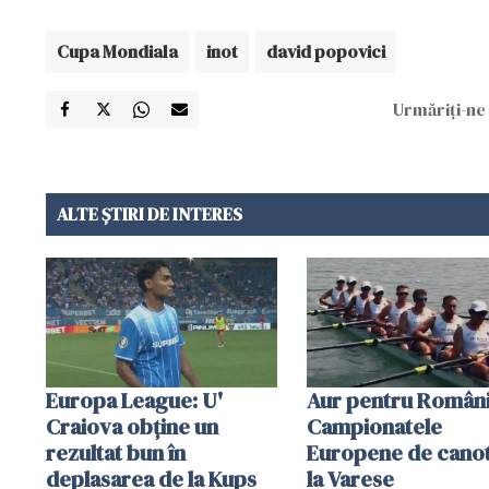
Cupa Mondiala
inot
david popovici
Urmăriți-ne 
ALTE ȘTIRI DE INTERES
Europa League: U'
Aur pentru Români
Craiova obține un
Campionatele
rezultat bun în
Europene de canot
deplasarea de la Kups
la Varese