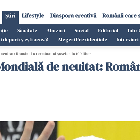
Știri
Lifestyle
Diaspora creativă
Românii care 
ație
Sănătate
Abuzuri
Social
Editorial
Info-
ti departe, ești acasă!
Alegeri Prezidențiale
Interviuri
euitat: Românul a terminat al șaselea la 100 liber
Mondială de neuitat: Român