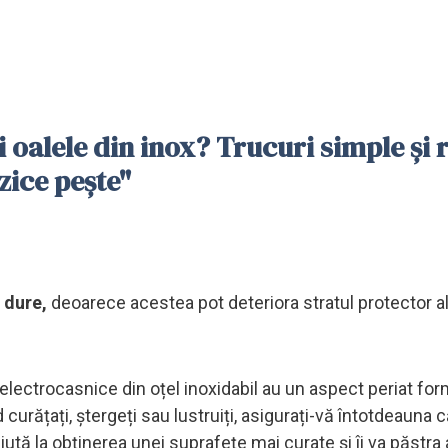
 oalele din inox? Trucuri simple și 
zice pește"
 dure,
deoarece acestea pot deteriora stratul protector a
electrocasnice din oțel inoxidabil au un aspect periat for
nd curățați, ștergeți sau lustruiți, asigurați-vă întotdeauna
ajută la obținerea unei suprafețe mai curate și îi va păstra