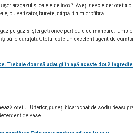
ușor aragazul și oalele de inox? Aveți nevoie de: oțet alb,
le, pulverizator, burete, cârpă din microfibră.
agaz pe gaz și ștergeți orice particule de mâncare. Umpleț
iți să le curățați. Oțetul este un excelent agent de curăța
ipe. Trebuie doar să adaugi în apă aceste două ingredi
nează oțetul. Ulterior, puneți bicarbonat de sodiu deasupr
 detergent de vase.
 murdărie: Cele mai rapide și ieftine trucuri