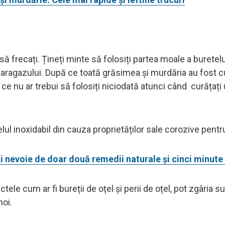
 să frecați. Țineți minte să folosiți partea moale a buretelu
 aragazului. După ce toată grăsimea și murdăria au fost c
 ce nu ar trebui să folosiți niciodată atunci când curățați
lul inoxidabil din cauza proprietăților sale corozive pentr
Ai nevoie de doar două remedii naturale și cinci minute
ctele cum ar fi bureții de oțel și perii de oțel, pot zgâria s
moi.