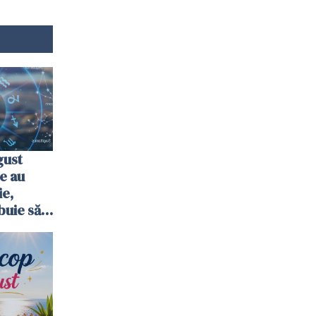
gust
e au
ie,
buie să
i -
plete