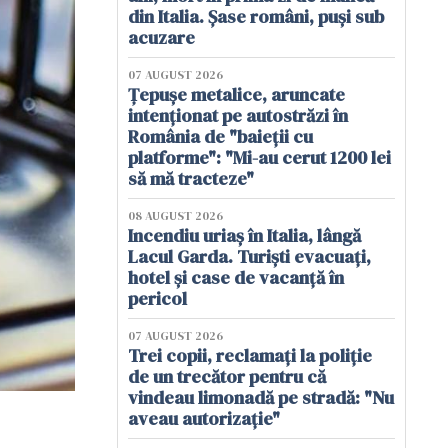
din Italia. Șase români, puși sub
acuzare
07 AUGUST 2026
Țepușe metalice, aruncate
intenționat pe autostrăzi în
România de "baieții cu
platforme": "Mi-au cerut 1200 lei
să mă tracteze"
08 AUGUST 2026
Incendiu uriaș în Italia, lângă
Lacul Garda. Turiști evacuați,
hotel și case de vacanță în
pericol
07 AUGUST 2026
Trei copii, reclamați la poliție
de un trecător pentru că
vindeau limonadă pe stradă: "Nu
aveau autorizație"