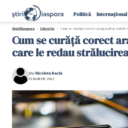
Politică
Internațional
StiriDiaspora
›
Lifestyle
›
Cum se curăță corect aragazul și oalele d
Cum se curăță corect ara
care le redau strălucirea
De
Nicoleta Baciu
15 MARTIE 2022