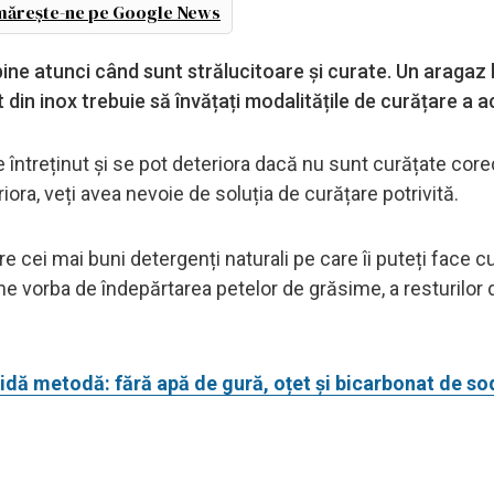
ărește-ne pe Google News
 bine atunci când sunt strălucitoare și curate. Un aragaz
t din inox trebuie să învățați modalitățile de curățare a 
 de întreținut și se pot deteriora dacă nu sunt curățate core
eriora, veți avea nevoie de soluția de curățare potrivită.
e cei mai buni detergenți naturali pe care îi puteți face c
ne vorba de îndepărtarea petelor de grăsime, a resturilor 
idă metodă: fără apă de gură, oțet și bicarbonat de so