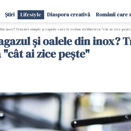
Știri
Lifestyle
Diaspora creativă
Românii care 
in inox? Trucuri simple și rapide care le redau strălucirea "cât ai zice pește
gazul și oalele din inox? T
 "cât ai zice pește"