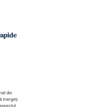
rapide
l
mat din
 că mergeți
 aspectul