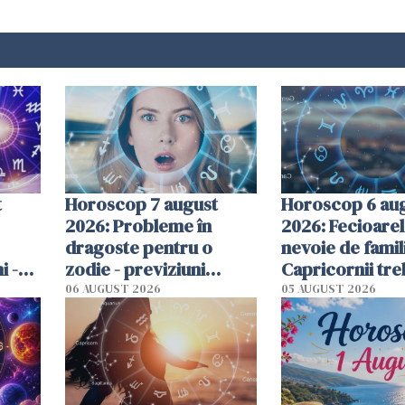
t
Horoscop 7 august
Horoscop 6 au
2026: Probleme în
2026: Fecioarel
dragoste pentru o
nevoie de famil
i -
zodie - previziuni
Capricornii tre
te
complete
gestioneze bani
06 AUGUST 2026
05 AUGUST 2026
previziuni com