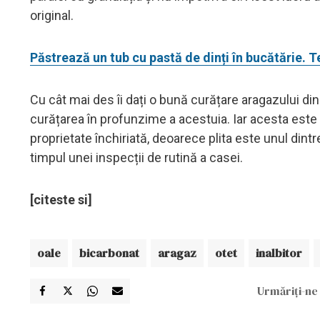
original.
Păstrează un tub cu pastă de dinți în bucătărie. T
Cu cât mai des îi dați o bună curățare aragazului din
curățarea în profunzime a acestuia. Iar acesta este 
proprietate închiriată, deoarece plita este unul dintre 
timpul unei inspecții de rutină a casei.
[citeste si]
oale
bicarbonat
aragaz
otet
inalbitor
Urmăriți-ne 