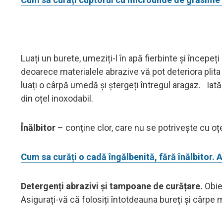
Luați un burete, umeziți-l în apă fierbinte și începeți
deoarece materialele abrazive vă pot deteriora plita
luați o cârpă umedă și ștergeți întregul aragaz. Iată
din oțel inoxodabil.
Înălbitor
– conține clor, care nu se potrivește cu oțe
Cum sa curăți o cadă îngălbenită, fără înălbitor. 
Detergenți abrazivi și tampoane de curățare.
Obie
Asigurați-vă că folosiți întotdeauna bureți și cârpe 