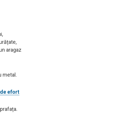
i,
urățate,
 un aragaz
u metal.
 de efort
uprafața.