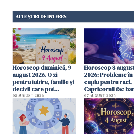
ALTE ȘTIRI DE INTERES
Horoscop duminică, 9
Horoscop 8 augus
august 2026. O zi
2026: Probleme în
pentru iubire, familie și
cuplu pentru raci,
decizii care pot
Capricornii fac ban
schimba direcția
previziuni comple
08 AUGUST 2026
07 AUGUST 2026
următoarelor
săptămâni