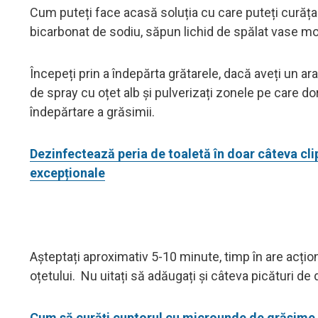
Cum puteți face acasă soluția cu care puteți curăța 
bicarbonat de sodiu, săpun lichid de spălat vase moa
Începeți prin a îndepărta grătarele, dacă aveți un ar
de spray cu oțet alb și pulverizați zonele pe care dor
îndepărtare a grăsimii.
Dezinfectează peria de toaletă în doar câteva cl
excepționale
Așteptați aproximativ 5-10 minute, timp în are acțio
oțetului. Nu uitați să adăugați și câteva picături de
Cum să curăți cuptorul cu microunde de grăsime și