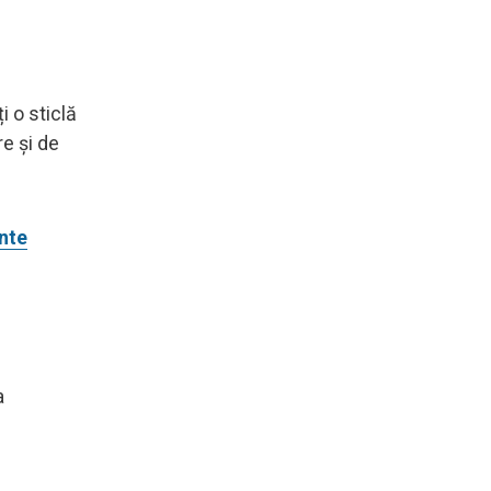
i o sticlă
re și de
ente
a