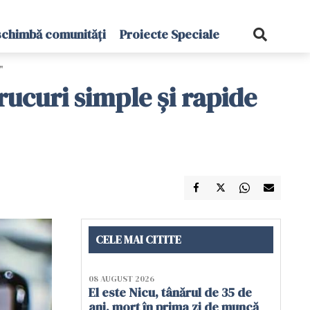
schimbă comunități
Proiecte Speciale
"
rucuri simple și rapide
CELE MAI CITITE
08 AUGUST 2026
El este Nicu, tânărul de 35 de
ani, mort în prima zi de muncă