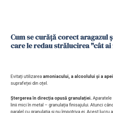
Cum se curăță corect aragazul și
care le redau strălucirea "cât ai 
Evitați utilizarea
amoniacului, a alcoolului și a apei
suprafeței din oțel.
Ștergerea în direcția opusă granulației.
Aparatele 
linii mici în metal – granulația finisajului. Atunci câ
paralel cu granulația și nu împotriva ei. Acest lucru 