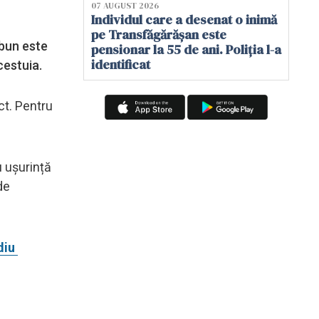
07 AUGUST 2026
Individul care a desenat o inimă
pe Transfăgărășan este
 bun este
pensionar la 55 de ani. Poliția l-a
identificat
acestuia.
ct. Pentru
u ușurință
de
diu