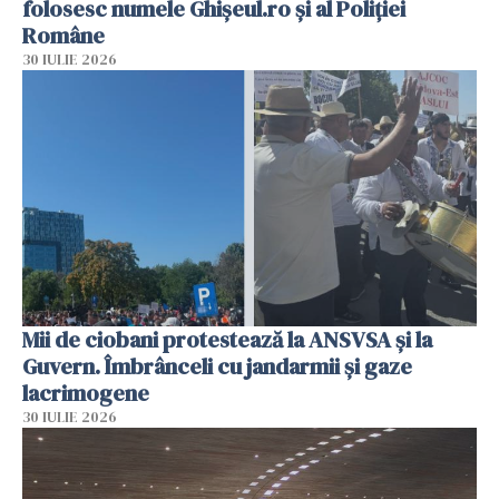
folosesc numele Ghișeul.ro și al Poliției
Române
30 IULIE 2026
Mii de ciobani protestează la ANSVSA și la
Guvern. Îmbrânceli cu jandarmii și gaze
lacrimogene
30 IULIE 2026