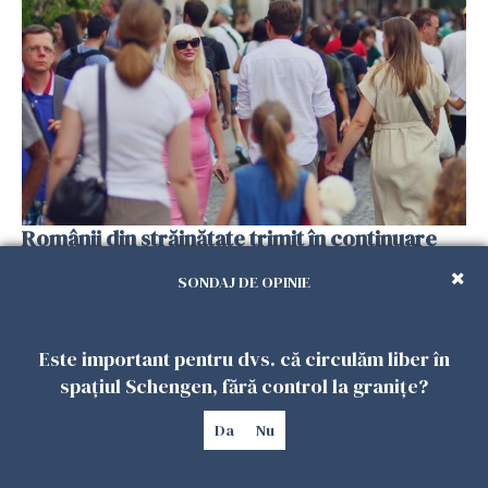
Românii din străinătate trimit în continuare
bani acasă, dar 7 din 10 exclud revenirea în
SONDAJ DE OPINIE
țară
29 IULIE 2026
Este important pentru dvs. că circulăm liber în
spațiul Schengen, fără control la granițe?
Da
Nu