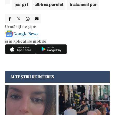
par gri
albirea parului
tratament par
Urmăriți-ne și pe
Google News
și în aplicațiile mobile
ALTE ȘTIRI DE INTERES