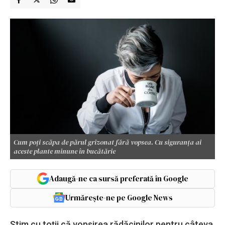
Cum poți scăpa de părul grizonat fără vopsea. Cu siguranța ai
aceste plante minune în bucătărie
Adaugă-ne ca sursă preferată în Google
Urmărește-ne pe Google News
Știm cu toții că vopsirea rădăcinilor pentru câteva