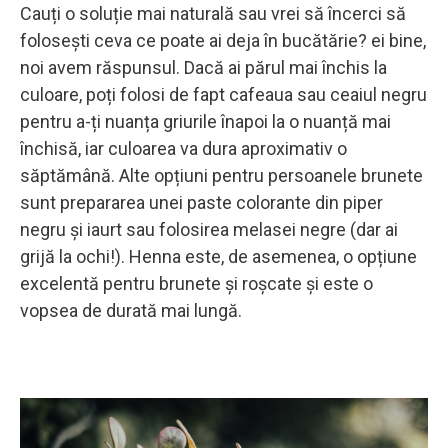
Cauți o soluție mai naturală sau vrei să încerci să
folosești ceva ce poate ai deja în bucătărie? ei bine,
noi avem răspunsul. Dacă ai părul mai închis la
culoare, poți folosi de fapt cafeaua sau ceaiul negru
pentru a-ți nuanța griurile înapoi la o nuanță mai
închisă, iar culoarea va dura aproximativ o
săptămână. Alte opțiuni pentru persoanele brunete
sunt prepararea unei paste colorante din piper
negru și iaurt sau folosirea melasei negre (dar ai
grijă la ochi!). Henna este, de asemenea, o opțiune
excelentă pentru brunete și roșcate și este o
vopsea de durată mai lungă.