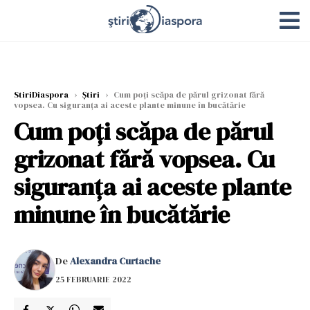
StiriDiaspora
›
Știri
›
Cum poți scăpa de părul grizonat fără
vopsea. Cu siguranța ai aceste plante minune în bucătărie
Cum poți scăpa de părul
grizonat fără vopsea. Cu
siguranța ai aceste plante
minune în bucătărie
De
Alexandra Curtache
25 FEBRUARIE 2022