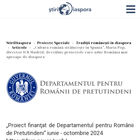
StiriDiaspora
›
Proiecte Speciale
›
Tradiții românești în diaspora
›
Articole
›
„Cultura română strălucește în Spania”. Maria Pop,
director ICR Madrid, dezvăluie proiectele care aduc România mai
aproape de diaspora
„Proiect finanţat de Departamentul pentru Românii
de Pretutindeni" iunie - octombrie 2024