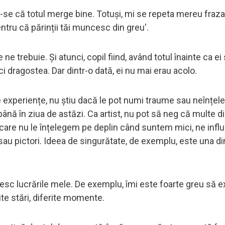
-se că totul merge bine. Totuși, mi se repeta mereu fraza
pentru că părinții tăi muncesc din greu'.
 trebuie. Și atunci, copil fiind, având totul înainte ca ei
i dragostea. Dar dintr-o dată, ei nu mai erau acolo.
e experiențe, nu știu dacă le pot numi traume sau neînțele
până în ziua de astăzi. Ca artist, nu pot să neg că multe d
 care nu le înțelegem pe deplin când suntem mici, ne inf
 sau pictori. Ideea de singurătate, de exemplu, este una di
ivesc lucrările mele. De exemplu, îmi este foarte greu să e
ite stări, diferite momente.