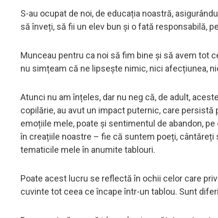
S-au ocupat de noi, de educația noastră, asigurându
să înveți, să fii un elev bun și o fată responsabilă, 
Munceau pentru ca noi să fim bine și să avem tot ce ne
nu simțeam că ne lipsește nimic, nici afecțiunea, nic
Atunci nu am înțeles, dar nu neg că, de adult, acest
copilărie, au avut un impact puternic, care persistă 
emoțiile mele, poate și sentimentul de abandon, pe
în creațiile noastre – fie că suntem poeți, cântăreți
tematicile mele în anumite tablouri.
Poate acest lucru se reflectă în ochii celor care pr
cuvinte tot ceea ce încape într-un tablou. Sunt difer