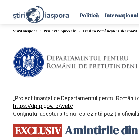
Politică
Internațional
StiriDiaspora
›
Proiecte Speciale
›
Tradiții românești în diaspora
„Proiect finanţat de Departamentul pentru Românii 
https://dprp.gov.ro/web/
Conţinutul acestui site nu reprezintă poziţia oficia
Amintirile din 
EXCLUSIV