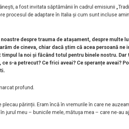
ești, a fost invitata săptămânii în cadrul emisiunii „Tradiț
pre procesul de adaptare în Italia și cum sunt incluse amint
le noastre despre trauma de atașament, despre multe lu
parăm de cineva, chiar dacă știm că acea persoană ne 
impul la noi și făcând totul pentru binele nostru. Dar t
, ce s-a petrecut? Ce frici aveai? Ce speranțe aveai? Po
ti.
 marcat profund.
 plecau părinții. Eram încă în vremurile în care ne auzea
n jurul meu – bunicile mele, mătușa mea – care ne-au aj