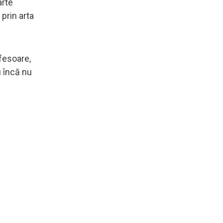
arte
prin arta
ofesoare,
u încă nu