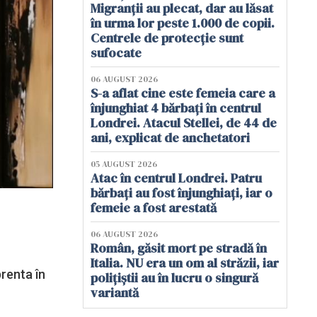
Migranții au plecat, dar au lăsat
în urma lor peste 1.000 de copii.
Centrele de protecție sunt
sufocate
06 AUGUST 2026
S-a aflat cine este femeia care a
înjunghiat 4 bărbați în centrul
Londrei. Atacul Stellei, de 44 de
ani, explicat de anchetatori
05 AUGUST 2026
Atac în centrul Londrei. Patru
bărbați au fost înjunghiați, iar o
femeie a fost arestată
06 AUGUST 2026
Român, găsit mort pe stradă în
Italia. NU era un om al străzii, iar
prenta în
polițiștii au în lucru o singură
variantă