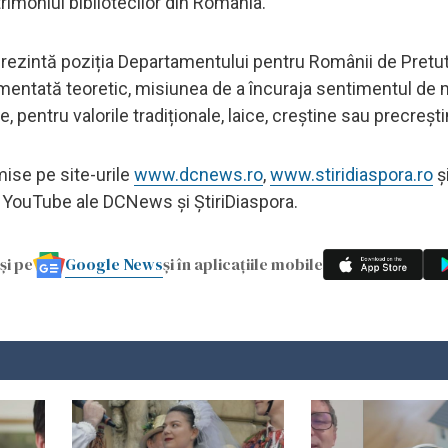
trimoniul bibliotecilor din România.
eprezintă poziția Departamentului pentru Românii de Pretut
ndamentată teoretic, misiunea de a încuraja sentimentul de 
e, pentru valorile tradiționale, laice, creștine sau precreșt
mise pe site-urile
www.dcnews.ro
,
www.stiridiaspora.ro
ș
i YouTube ale DCNews și ȘtiriDiaspora.
Google News
și pe
și în aplicațiile mobile