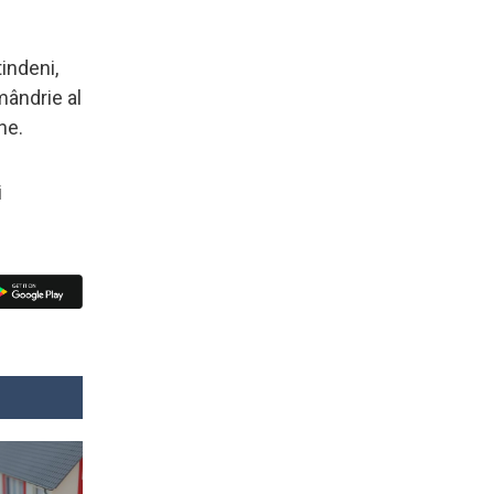
indeni,
mândrie al
ine.
i