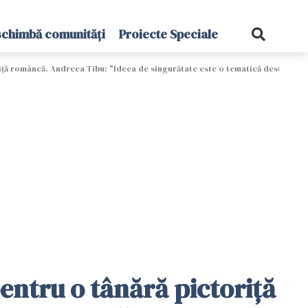
schimbă comunități
Proiecte Speciale
oriță româncă. Andreea Tibu: "Ideea de singurătate este o tematică destul de 
pentru o tânără pictoriță