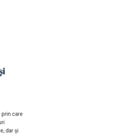
și
 prin care
ri
, dar și