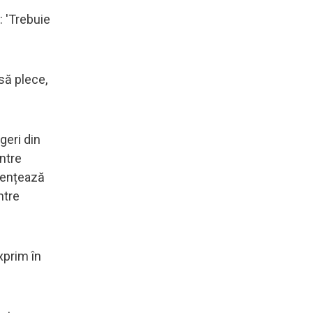
: 'Trebuie
 să plece,
geri din
intre
luențează
ntre
xprim în