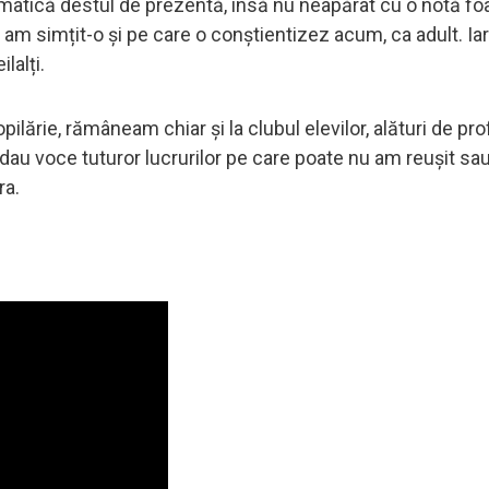
matică destul de prezentă, însă nu neapărat cu o notă fo
am simțit-o și pe care o conștientizez acum, ca adult. Iar 
lalți.
 copilărie, rămâneam chiar și la clubul elevilor, alături de pr
ă, dau voce tuturor lucrurilor pe care poate nu am reușit sa
ra.