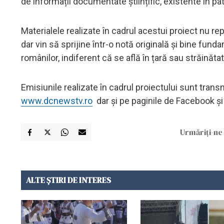
de informații documentate științific, existente în pa
Materialele realizate în cadrul acestui proiect nu r
dar vin să sprijine într-o notă originală și bine fu
românilor, indiferent că se află în țară sau străinătat
Emisiunile realizate în cadrul proiectului sunt trans
www.dcnewstv.ro
dar și pe paginile de Facebook ș
Urmăriți-ne 
ALTE ȘTIRI DE INTERES