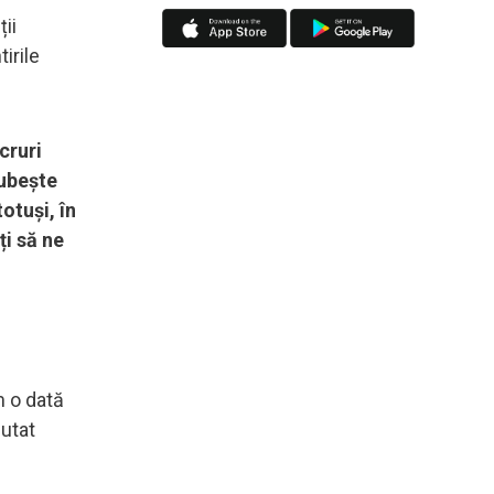
ii
irile
cruri
iubește
otuși, în
ți să ne
m o dată
utat