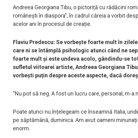
Andreea Georgiana Tibu, o pictoriță cu rădăcini român
românești în diaspora”, în cadrul căreia a vorbit des
acelor ani în procesul de creație.
Flaviu Predescu: Se vorbește foarte mult în zile
care ni se întâmplă psihologic atunci când ne se
foarte mult și este undeva acolo, gândindu-se tot t
sufletul viitoarei artiste, Andreea Georgiana Tibu
vorbești puțin despre aceste aspecte, dacă doreș
"Nu pot să neg. A fost un lucru care, personal, m-a
Poate atunci nu înțelegeam ce înseamnă Italia, unde
pe săptămână, duminica. Am avut oameni minunați î
enorm.