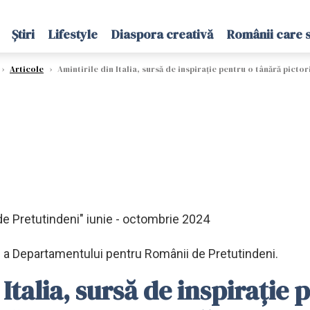
Știri
Lifestyle
Diaspora creativă
Românii care 
›
Articole
›
Amintirile din Italia, sursă de inspirație pentru o tânără pict
de Pretutindeni" iunie - octombrie 2024
lă a Departamentului pentru Românii de Pretutindeni.
Italia, sursă de inspirație 