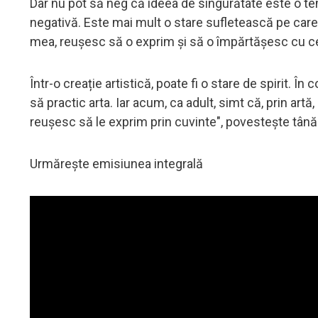
Dar nu pot să neg că ideea de singurătate este o te
negativă. Este mai mult o stare sufletească pe care 
mea, reușesc să o exprim și să o împărtășesc cu cei
Într-o creație artistică, poate fi o stare de spirit. În
să practic arta. Iar acum, ca adult, simt că, prin art
reușesc să le exprim prin cuvinte", povestește tână
Urmărește emisiunea integrală