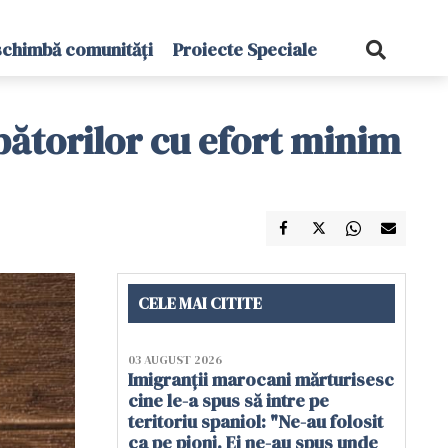
schimbă comunități
Proiecte Speciale
bătorilor cu efort minim
CELE MAI CITITE
03 AUGUST 2026
Imigranții marocani mărturisesc
cine le-a spus să intre pe
teritoriu spaniol: "Ne-au folosit
ca pe pioni. Ei ne-au spus unde