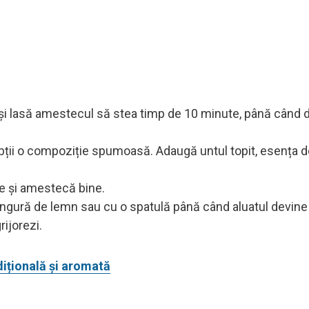
ț și lasă amestecul să stea timp de 10 minute, până când 
obții o compoziție spumoasă. Adaugă untul topit, esența de
e și amestecă bine.
lingură de lemn sau cu o spatulă până când aluatul devin
rijorezi.
dițională și aromată