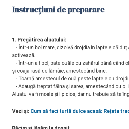
Instrucțiuni de preparare
1. Pregătirea aluatului:
- Într-un bol mare, dizolvă drojdia în laptele căldu
activează.
- Într-un alt bol, bate ouăle cu zahărul până când 
și coaja rasă de lămâie, amestecând bine.
- Toarnă amestecul de ouă peste laptele cu drojdi
- Adaugă treptat făina și sarea, amestecând cu o 
Aluatul va fi moale și lipicios, dar nu trebuie să te îng
Vezi și:
Cum să faci turtă dulce acasă: Rețeta tra
Răcim și lăsăm la dospit