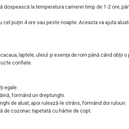
l să dospească la temperatura camerei timp de 1-2 ore, p
ru cel puțin 4 ore sau peste noapte. Aceasta va ajuta aluat
acaua, laptele, uleiul și esența de rom până când obții o
ructe confiate.
ți egale.
făină, formând un dreptunghi.
hi de aluat, apoi rulează-le strâns, formând doi rulouri.
vă de cozonac tapetată cu hârtie de copt.