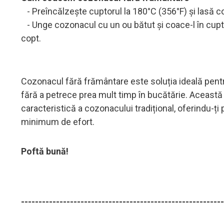
- Preîncălzește cuptorul la 180°C (356°F) și lasă 
- Unge cozonacul cu un ou bătut și coace-l în cupto
copt.
Cozonacul fără frământare este soluția ideală pentr
fără a petrece prea mult timp în bucătărie. Această
caracteristică a cozonacului tradițional, oferindu-ți
minimum de efort.
Poftă bună!
----------------------------------------------------------