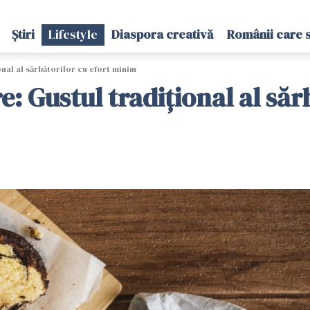
Știri
Lifestyle
Diaspora creativă
Românii care 
nal al sărbătorilor cu efort minim
: Gustul tradițional al săr