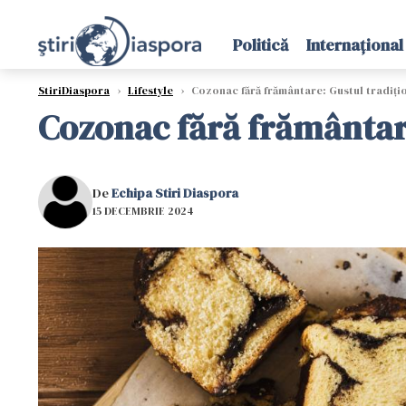
Politică
Internațional
StiriDiaspora
›
Lifestyle
›
Cozonac fără frământare: Gustul tradițio
Cozonac fără frământare
De
Echipa Stiri Diaspora
15 DECEMBRIE 2024