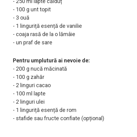
- 250 ml lapte călduț
- 100 g unt topit
- 3 ouă
- 1 linguriță esență de vanilie
- coaja rasă de la o lămâie
- un praf de sare
Pentru umplutură ai nevoie de:
- 200 g nucă măcinată
- 100 g zahăr
- 2 linguri cacao
- 100 ml lapte
- 2 linguri ulei
- 1 linguriță esență de rom
- stafide sau fructe confiate (opțional)