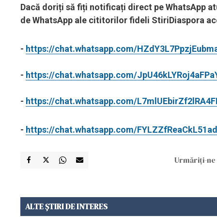
Dacă doriți să fiți notificați direct pe WhatsApp a
de WhatsApp ale cititorilor fideli StiriDiaspora 
-
https://chat.whatsapp.com/HZdY3L7PpzjEubm
-
https://chat.whatsapp.com/JpU46kLYRoj4aFP
-
https://chat.whatsapp.com/L7mlUEbirZf2lRA4
-
https://chat.whatsapp.com/FYLZZfReaCkL51
Urmăriți-ne 
ALTE ȘTIRI DE INTERES