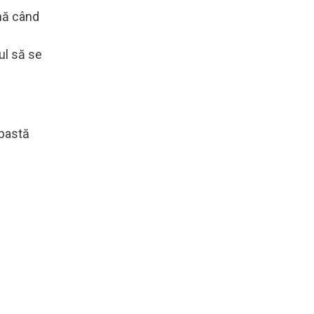
ână când
ul să se
 pastă