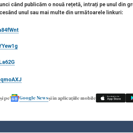
tunci când publicăm o nouă rețetă, intrați pe unul din gr
accesând unul sau mai multe din următoarele linkuri:
a84fWnt
aYYew1g
FLa62G
adqmoAXJ
Google News
și pe
și în aplicațiile mobile