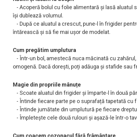
- Acoperă bolul cu folie alimentară și lasă aluatu
își dublează volumul.
- După ce aluatul a crescut, pune-l în frigider pent
întărească și să fie mai ușor de modelat.
Cum pregătim umplutura
- Într-un bol, amestecă nuca măcinată cu zahărul, c
omogenă. Dacă dorești, poți adăuga și stafide sau f
Magie din propriile mânuțe
- Scoate aluatul din frigider și împarte-l în două păr
- Întinde fiecare parte pe o suprafață tapetată cu 
- Întinde jumătate din umplutură pe fiecare dreptung
- Împletește cele două rulouri și așază-le într-o ta
Cum coacem cozonacul fără frâmântare