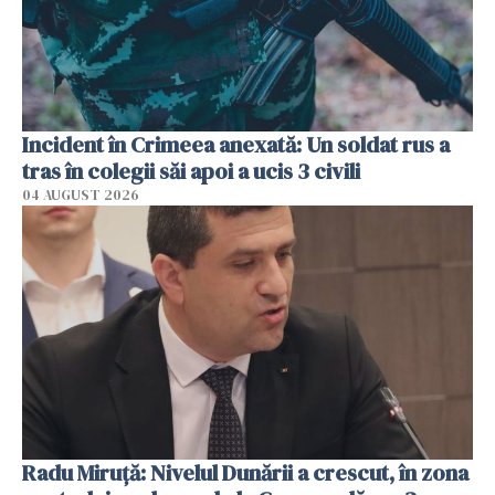
Incident în Crimeea anexată: Un soldat rus a
tras în colegii săi apoi a ucis 3 civili
04 AUGUST 2026
Radu Miruţă: Nivelul Dunării a crescut, în zona