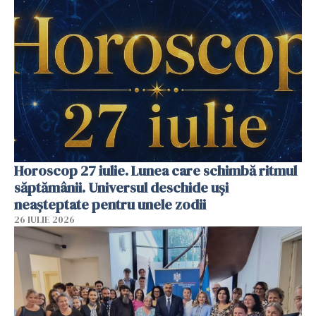
Horoscop 27 iulie. Lunea care schimbă ritmul
săptămânii. Universul deschide uși
neașteptate pentru unele zodii
26 IULIE 2026