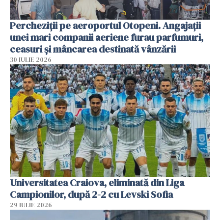
Percheziții pe aeroportul Otopeni. Angajații
unei mari companii aeriene furau parfumuri,
ceasuri și mâncarea destinată vânzării
30 IULIE 2026
Universitatea Craiova, eliminată din Liga
Campionilor, după 2-2 cu Levski Sofia
29 IULIE 2026