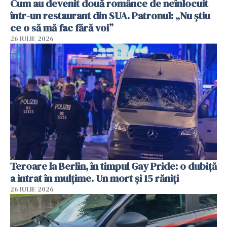
Cum au devenit două românce de neînlocuit
într-un restaurant din SUA. Patronul: „Nu știu
ce o să mă fac fără voi”
26 IULIE 2026
Teroare la Berlin, în timpul Gay Pride: o dubiță
a intrat în mulțime. Un mort și 15 răniți
26 IULIE 2026