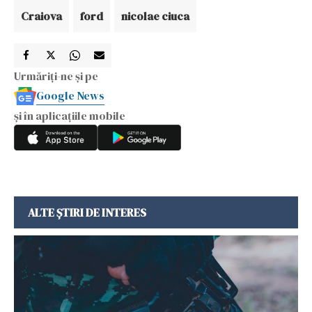
Craiova
ford
nicolae ciuca
Urmăriți-ne și pe
Google News
și în aplicațiile mobile
ALTE ȘTIRI DE INTERES