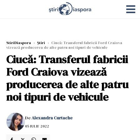
StiriDiaspora
›
Știri
›
Ciucă: Transferul fabricii Ford Craiova
vizează producerea de alte patru noi tipuri de vehicule
Ciucă: Transferul fabricii
Ford Craiova vizează
producerea de alte patru
noi tipuri de vehicule
De
Alexandra Curtache
05 IULIE 2022