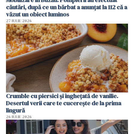
Mobilizare în Buzău. Pompierii au efectuat
căutări, după ce un bărbat a anunțat la 112 că a
văzut un obiect luminos
27 IULIE 2026
Crumble cu piersici și înghețată de vanilie.
Desertul verii care te cucerește de la prima
lingură
26 IULIE 2026