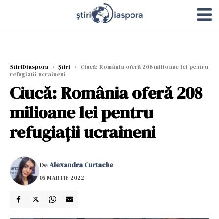
StiriDiaspora
›
Știri
›
Ciucă: România oferă 208 milioane lei pentru
refugiații ucraineni
Ciucă: România oferă 208
milioane lei pentru
refugiații ucraineni
De
Alexandra Curtache
05 MARTIE 2022