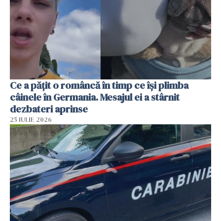
Ce a pățit o româncă în timp ce își plimba
câinele în Germania. Mesajul ei a stârnit
dezbateri aprinse
25 IULIE 2026