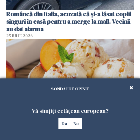
Româncă din Italia, acuzată că și-a lăsat copiii
singuri în casă pentru a merge la mall. Vecinii
au dat alarma
25 IULIE 2026
SONDAJ DE OPINIE
Vă simțiți cetățean european?
Înghețata de casă cu nectarine care
cucerește vara. Rețeta fără aparat, gata din
Da
Nu
câteva ingrediente
25 IULIE 2026