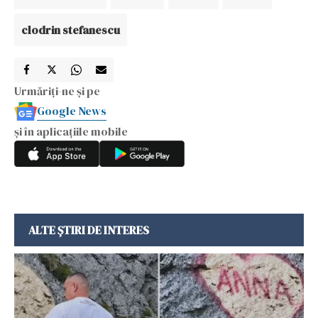
clodrin stefanescu
Urmăriți-ne și pe
Google News
și în aplicațiile mobile
ALTE ȘTIRI DE INTERES