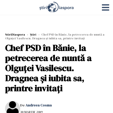
StiriDiaspora
›
Știri
›
Chef PSD în Bănie, la petrecerea de nuntă a
Olguţei Vasilescu. Dragnea şi iubita sa, printre invitaţi
Chef PSD în Bănie, la
petrecerea de nuntă a
Olguţei Vasilescu.
Dragnea şi iubita sa,
printre invitaţi
De
Andreea Cosma
30 MARTIE 2019