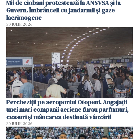
Mii de ciobani protestează la ANSVSA și la
Guvern. Îmbrânceli cu jandarmii și gaze
lacrimogene
30 IULIE 2026
Percheziții pe aeroportul Otopeni. Angajații
unei mari companii aeriene furau parfumuri,
ceasuri și mâncarea destinată vânzării
30 IULIE 2026