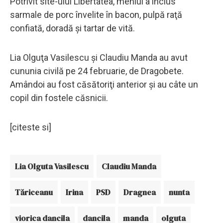
Potrivit site-ului Libertatea, meniul a inclus
sarmale de porc învelite în bacon, pulpă raţă
confiată, doradă şi tartar de vită.
Lia Olguţa Vasilescu şi Claudiu Manda au avut
cununia civilă pe 24 februarie, de Dragobete.
Amândoi au fost căsătoriţi anterior şi au câte un
copil din fostele căsnicii.
[citeste si]
Lia Olguta Vasilescu
Claudiu Manda
Tăriceanu
Irina
PSD
Dragnea
nunta
viorica dancila
dancila
manda
olguta