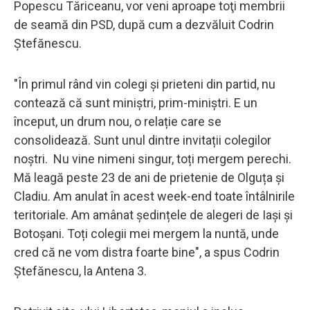
Popescu Tăriceanu, vor veni aproape toţi membrii
de seamă din PSD, după cum a dezvăluit Codrin
Ştefănescu.
"În primul rând vin colegi și prieteni din partid, nu
contează că sunt miniștri, prim-miniștri. E un
început, un drum nou, o relație care se
consolidează. Sunt unul dintre invitații colegilor
noștri. Nu vine nimeni singur, toți mergem perechi.
Mă leagă peste 23 de ani de prietenie de Olguța și
Cladiu. Am anulat în acest week-end toate întâlnirile
teritoriale. Am amânat ședințele de alegeri de Iași și
Botoșani. Toți colegii mei mergem la nuntă, unde
cred că ne vom distra foarte bine", a spus Codrin
Ştefănescu, la Antena 3.