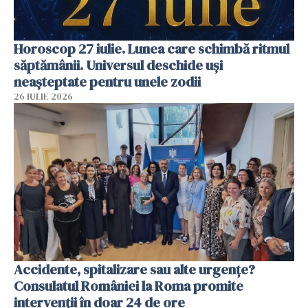
Horoscop 27 iulie. Lunea care schimbă ritmul
săptămânii. Universul deschide uși
neașteptate pentru unele zodii
26 IULIE 2026
Accidente, spitalizare sau alte urgențe?
Consulatul României la Roma promite
intervenții în doar 24 de ore