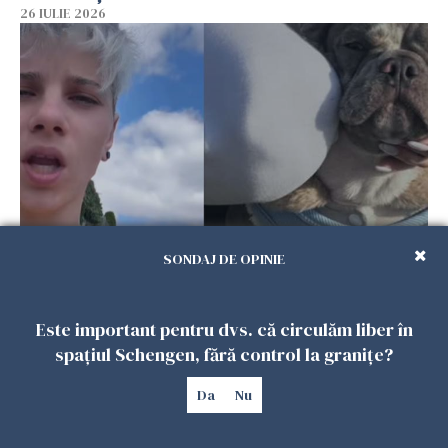
26 IULIE 2026
SONDAJ DE OPINIE
Ce a pățit o româncă în timp ce își plimba
câinele în Germania. Mesajul ei a stârnit
dezbateri aprinse
Este important pentru dvs. că circulăm liber în
25 IULIE 2026
spațiul Schengen, fără control la granițe?
Da
Nu