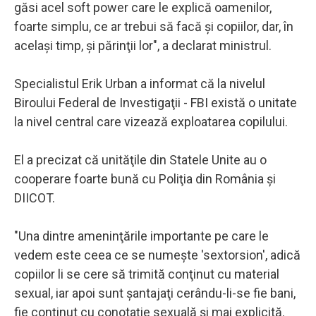
găsi acel soft power care le explică oamenilor,
foarte simplu, ce ar trebui să facă şi copiilor, dar, în
acelaşi timp, şi părinţii lor", a declarat ministrul.
Specialistul Erik Urban a informat că la nivelul
Biroului Federal de Investigaţii - FBI există o unitate
la nivel central care vizează exploatarea copilului.
El a precizat că unităţile din Statele Unite au o
cooperare foarte bună cu Poliţia din România şi
DIICOT.
"Una dintre ameninţările importante pe care le
vedem este ceea ce se numeşte 'sextorsion', adică
copiilor li se cere să trimită conţinut cu material
sexual, iar apoi sunt şantajaţi cerându-li-se fie bani,
fie conţinut cu conotaţie sexuală şi mai explicită.