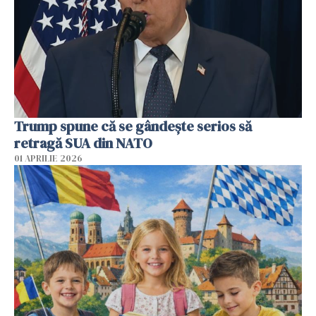
Trump spune că se gândeşte serios să
retragă SUA din NATO
01 APRILIE 2026