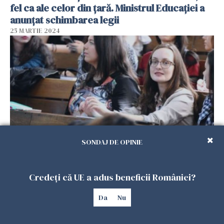
fel ca ale celor din țară. Ministrul Educației a
anunțat schimbarea legii
25 MARTIE 2024
SONDAJ DE OPINIE
Numărul studenților străini interesați să
studieze în România a explodat în ultimii ani
Credeți că UE a adus beneficii României?
19 MARTIE 2024
Da
Nu