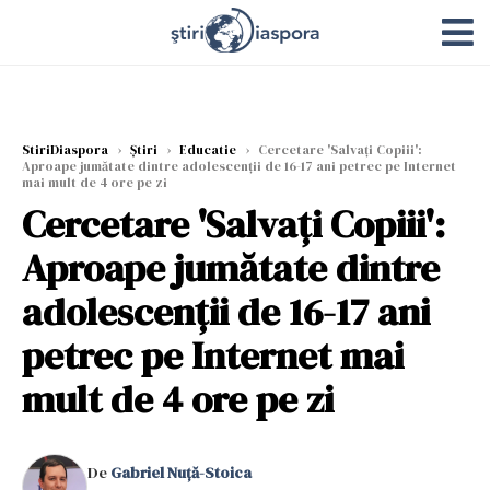
StiriDiaspora
›
Știri
›
Educatie
›
Cercetare 'Salvaţi Copiii':
Aproape jumătate dintre adolescenţii de 16-17 ani petrec pe Internet
mai mult de 4 ore pe zi
Cercetare 'Salvaţi Copiii':
Aproape jumătate dintre
adolescenţii de 16-17 ani
petrec pe Internet mai
mult de 4 ore pe zi
De
Gabriel Nuță-Stoica