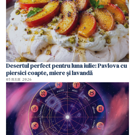
Desertul perfect pentru luna iulie: Pavlova cu
piersici coapte, miere și lavandă
05 IULIE 2026