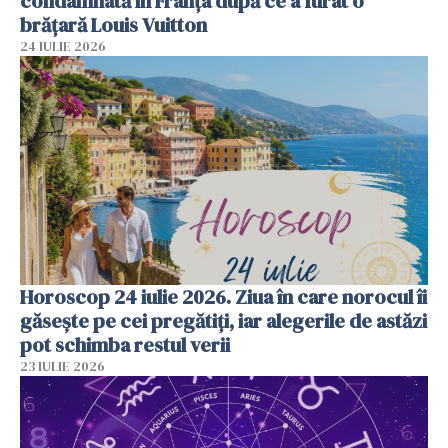
condamnată în Franța după ce a furat o
brățară Louis Vuitton
24 IULIE 2026
Horoscop 24 iulie 2026. Ziua în care norocul îi
găsește pe cei pregătiți, iar alegerile de astăzi
pot schimba restul verii
23 IULIE 2026