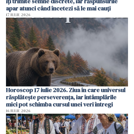
îți trimite semne discrete, iar răspunsurile
apar atunci când încetezi să le mai cauți
17 IULIE 2026
Horoscop 17 iulie 2026. Ziua în care universul
răsplătește perseverența, iar întâmplările
mici pot schimba cursul unei veri întregi
16 IULIE 2026