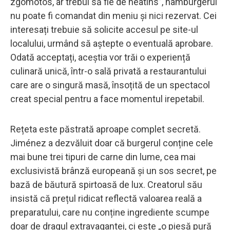
zgomotos, ar trebui să fie de neatins”, hamburgerul
nu poate fi comandat din meniu și nici rezervat. Cei
interesați trebuie să solicite accesul pe site-ul
localului, urmând să aștepte o eventuală aprobare.
Odată acceptați, aceștia vor trăi o experiență
culinară unică, într-o sală privată a restaurantului
care are o singură masă, însoțită de un spectacol
creat special pentru a face momentul irepetabil.
Rețeta este păstrată aproape complet secretă.
Jiménez a dezvăluit doar că burgerul conține cele
mai bune trei tipuri de carne din lume, cea mai
exclusivistă brânză europeană și un sos secret, pe
bază de băutură spirtoasă de lux. Creatorul său
insistă că prețul ridicat reflectă valoarea reală a
preparatului, care nu conține ingrediente scumpe
doar de dragul extravagantei, ci este „o piesă pură