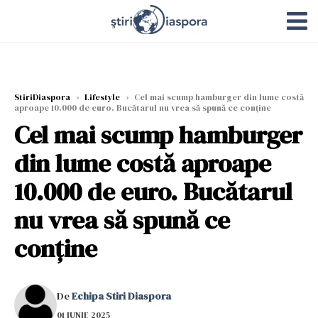
StiriDiaspora
›
Lifestyle
›
Cel mai scump hamburger din lume costă
aproape 10.000 de euro. Bucătarul nu vrea să spună ce conține
Cel mai scump hamburger
din lume costă aproape
10.000 de euro. Bucătarul
nu vrea să spună ce
conține
De
Echipa Stiri Diaspora
01 IUNIE 2025