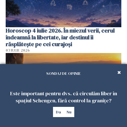
Horoscop 4 iulie 2026. În miezul verii, cerul
îndeamnă la libertate, iar destinul îi
răsplătește pe cei curajoși
03 IULIE 2026
SONDAJ DE OPINIE
Este important pentru dvs. că circulăm liber în
spațiul Schengen, fără control la granițe?
Da
Nu
Horoscop 3 iulie 2026. Sub soarele lui Cuptor,