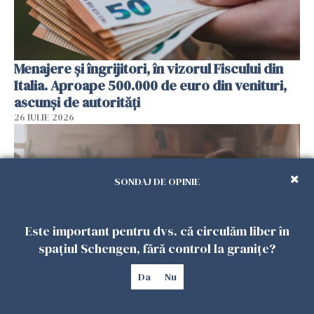
Menajere și îngrijitori, în vizorul Fiscului din
Italia. Aproape 500.000 de euro din venituri,
ascunși de autorități
26 IULIE 2026
SONDAJ DE OPINIE
Este important pentru dvs. că circulăm liber în
spațiul Schengen, fără control la granițe?
Da
Nu
Vrei să te muți în SUA? Un studiu Harvard
arată ce se întâmplă cu sănătatea multor