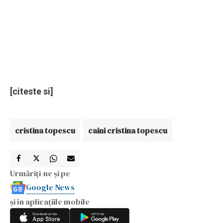
[citeste si]
cristina topescu
caini cristina topescu
Urmăriți-ne și pe
Google News
și în aplicațiile mobile