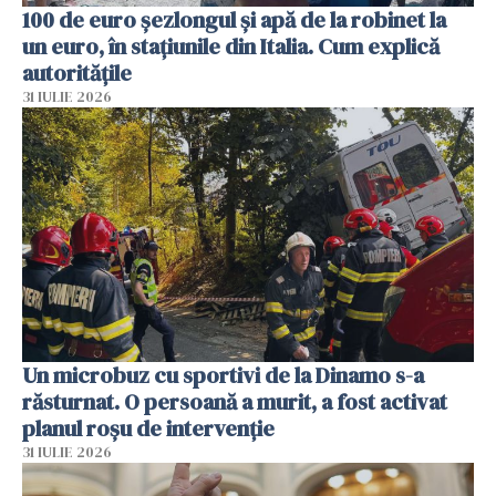
100 de euro șezlongul și apă de la robinet la
un euro, în stațiunile din Italia. Cum explică
autoritățile
31 IULIE 2026
Un microbuz cu sportivi de la Dinamo s-a
răsturnat. O persoană a murit, a fost activat
planul roșu de intervenție
31 IULIE 2026