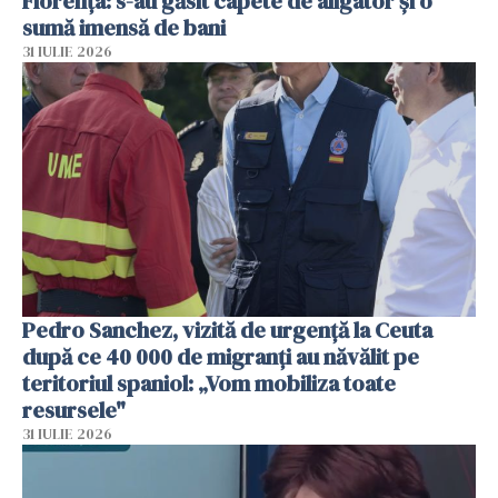
Florența: s-au găsit capete de aligator și o
sumă imensă de bani
31 IULIE 2026
Pedro Sanchez, vizită de urgență la Ceuta
după ce 40 000 de migranți au năvălit pe
teritoriul spaniol: „Vom mobiliza toate
resursele"
31 IULIE 2026