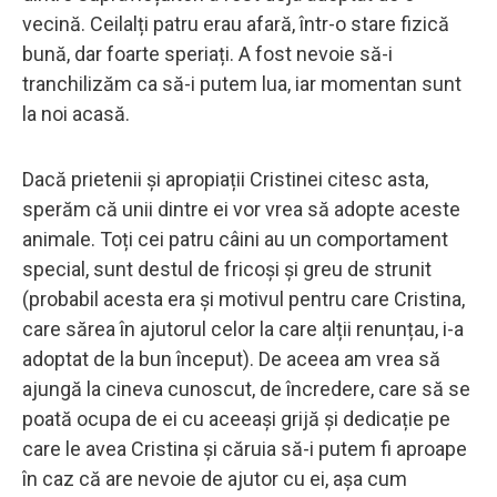
vecină. Ceilalți patru erau afară, într-o stare fizică
bună, dar foarte speriați. A fost nevoie să-i
tranchilizăm ca să-i putem lua, iar momentan sunt
la noi acasă.
Dacă prietenii și apropiații Cristinei citesc asta,
sperăm că unii dintre ei vor vrea să adopte aceste
animale. Toți cei patru câini au un comportament
special, sunt destul de fricoși și greu de strunit
(probabil acesta era și motivul pentru care Cristina,
care sărea în ajutorul celor la care alții renunțau, i-a
adoptat de la bun început). De aceea am vrea să
ajungă la cineva cunoscut, de încredere, care să se
poată ocupa de ei cu aceeași grijă și dedicație pe
care le avea Cristina și căruia să-i putem fi aproape
în caz că are nevoie de ajutor cu ei, așa cum