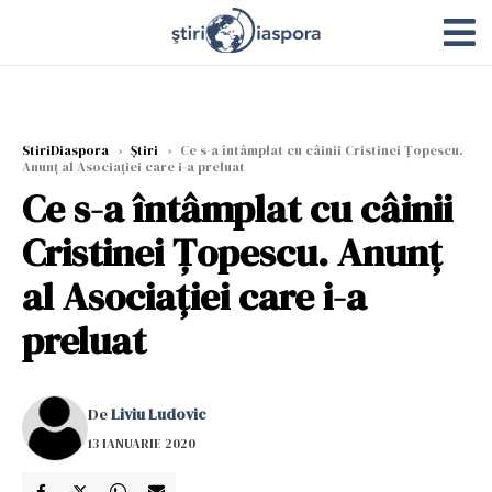
StiriDiaspora
›
Știri
›
Ce s-a întâmplat cu câinii Cristinei Țopescu.
Anunț al Asociației care i-a preluat
Ce s-a întâmplat cu câinii
Cristinei Țopescu. Anunț
al Asociației care i-a
preluat
De
Liviu Ludovic
13 IANUARIE 2020