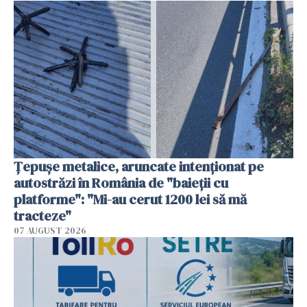
Țepușe metalice, aruncate intenționat pe
autostrăzi în România de "baieții cu
platforme": "Mi-au cerut 1200 lei să mă
tracteze"
07 AUGUST 2026