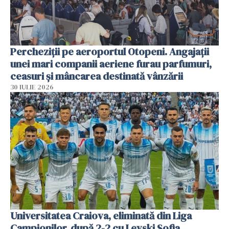
Percheziții pe aeroportul Otopeni. Angajații
unei mari companii aeriene furau parfumuri,
ceasuri și mâncarea destinată vânzării
30 IULIE 2026
Universitatea Craiova, eliminată din Liga
Campionilor, după 2-2 cu Levski Sofia