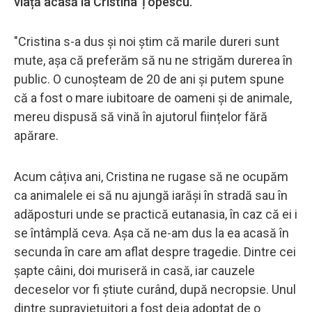
viață acasă la Cristina Țopescu.
"Cristina s-a dus și noi știm că marile dureri sunt
mute, așa că preferăm să nu ne strigăm durerea în
public. O cunoșteam de 20 de ani și putem spune
că a fost o mare iubitoare de oameni și de animale,
mereu dispusă să vină în ajutorul ființelor fără
apărare.
Acum câțiva ani, Cristina ne rugase să ne ocupăm
ca animalele ei să nu ajungă iarăși în stradă sau în
adăposturi unde se practică eutanasia, în caz că ei i
se întâmplă ceva. Așa că ne-am dus la ea acasă în
secunda în care am aflat despre tragedie. Dintre cei
șapte câini, doi muriseră in casă, iar cauzele
deceselor vor fi știute curând, după necropsie. Unul
dintre supraviețuitori a fost deja adoptat de o