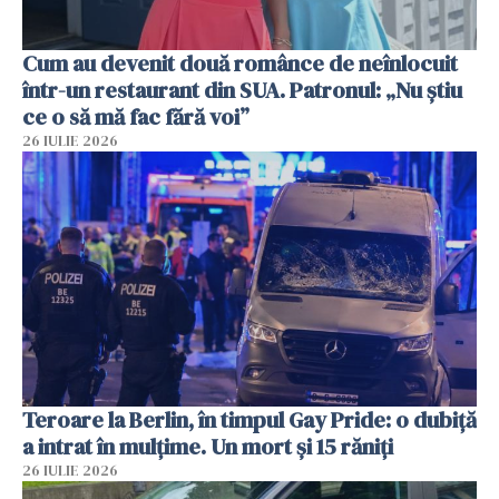
Cum au devenit două românce de neînlocuit
într-un restaurant din SUA. Patronul: „Nu știu
ce o să mă fac fără voi”
26 IULIE 2026
Teroare la Berlin, în timpul Gay Pride: o dubiță
a intrat în mulțime. Un mort și 15 răniți
26 IULIE 2026