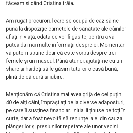
făceam și când Cristina trăia.
Am rugat procurorul care se ocupă de caz să ne
pună la dispoziție carnetele de sănătate ale câinilor
aflați în viață, odată ce vor fi găsite, pentru a vă
putea da mai multe informații despre ei. Momentan
vă putem spune doar că este vorba despre trei
femele și un mascul. Până atunci, ajutați-ne cu un
share și haideți să le găsim tuturor o casă bună,
plină de căldură și iubire.
Menționăm că Cristina mai avea grijă de cel puțin
40 de alți câini, împrăștiați pe la diverse adăposturi,
pe care îi susținea financiar. Inițial îi ținuse pe toți în
curte, dar a fost nevoită să renunțe la ei din cauza
plângerilor și presiunilor repetate ale unor vecini