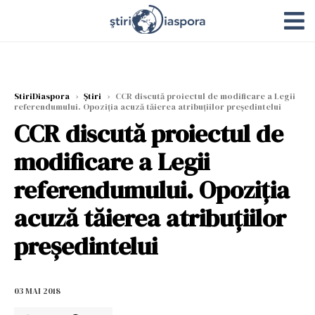
StiriDiaspora
›
Știri
›
CCR discută proiectul de modificare a Legii
referendumului. Opoziția acuză tăierea atribuțiilor președintelui
CCR discută proiectul de
modificare a Legii
referendumului. Opoziția
acuză tăierea atribuțiilor
președintelui
03 MAI 2018