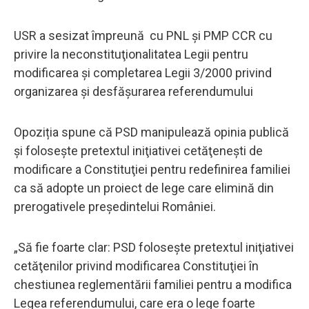
USR a sesizat împreună cu PNL şi PMP CCR cu
privire la neconstituţionalitatea Legii pentru
modificarea şi completarea Legii 3/2000 privind
organizarea şi desfăşurarea referendumului
Opoziția spune că PSD manipulează opinia publică
şi foloseşte pretextul iniţiativei cetăţeneşti de
modificare a Constituţiei pentru redefinirea familiei
ca să adopte un proiect de lege care elimină din
prerogativele preşedintelui României.
„Să fie foarte clar: PSD foloseşte pretextul iniţiativei
cetăţenilor privind modificarea Constituţiei în
chestiunea reglementării familiei pentru a modifica
Legea referendumului, care era o lege foarte