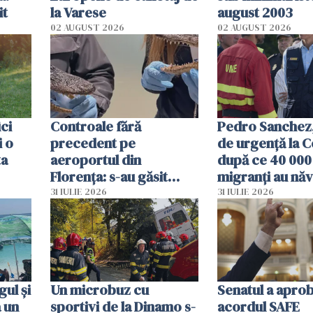
it
la Varese
august 2003
02 AUGUST 2026
02 AUGUST 2026
ici
Controale fără
Pedro Sanchez, 
i o
precedent pe
de urgență la C
ta
aeroportul din
după ce 40 000
Florența: s-au găsit
migranți au năv
capete de aligator și o
teritoriul spani
31 IULIE 2026
31 IULIE 2026
sumă imensă de bani
mobiliza toate
resursele"
ul și
Un microbuz cu
Senatul a apro
a un
sportivi de la Dinamo s-
acordul SAFE