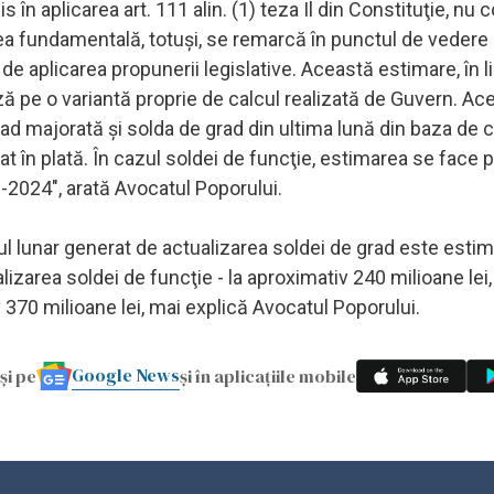
în aplicarea art. 111 alin. (1) teza Il din Constituţie, nu 
Legea fundamentală, totuşi, se remarcă în punctul de vedere 
e aplicarea propunerii legislative. Această estimare, în l
ă pe o variantă proprie de calcul realizată de Guvern. Ac
ad majorată şi solda de grad din ultima lună din baza de c
at în plată. În cazul soldei de funcţie, estimarea se face 
6-2024", arată Avocatul Poporului.
tul lunar generat de actualizarea soldei de grad este estim
alizarea soldei de funcţie - la aproximativ 240 milioane lei
 370 milioane lei, mai explică Avocatul Poporului.
Google News
și pe
și în aplicațiile mobile