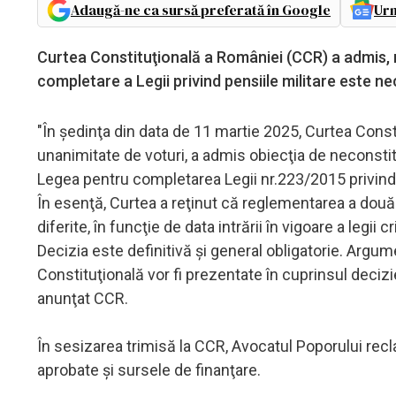
Adaugă-ne ca sursă preferată în Google
Urm
Curtea Constituţională a României (CCR) a admis, m
completare a Legii privind pensiile militare este ne
"În şedinţa din data de 11 martie 2025, Curtea Constit
unanimitate de voturi, a admis obiecţia de neconstit
Legea pentru completarea Legii nr.223/2015 privind 
În esenţă, Curtea a reţinut că reglementarea a două s
diferite, în funcţie de data intrării în vigoare a legii c
Decizia este definitivă şi general obligatorie. Argu
Constituţională vor fi prezentate în cuprinsul deciziei
anunţat CCR.
În sesizarea trimisă la CCR, Avocatul Poporului recl
aprobate şi sursele de finanţare.