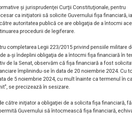
ormative şi jurisprudenţei Curţii Constituţionale, pentru
esar ca iniţiatorii să solicite Guvernului fişa financiară, ia
către autoritatea publică ce are obligaţia de a întocmi ac
nuarea procedurii de legiferare.
ntru completarea Legii 223/2015 privind pensiile militare d
 a-şi îndeplini obligaţia de a întocmi fişa financiară în t
tiv de la Senat, observăm că fişa financiară a fost solicita
nanciare împlinindu-se în data de 20 noiembrie 2024. Cu t
ata de 5 noiembrie 2024, cu mult înainte ca termenul în c
nit", se precizează în sesizare.
către iniţiator a obligaţiei de a solicita fişa financiară, fă
 permită Guvernului să întocmească fişa financiară, echiv