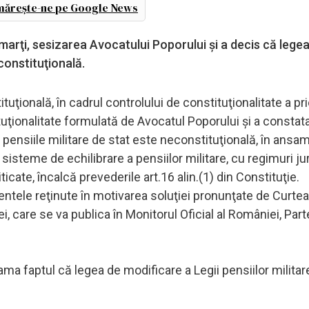
ărește-ne pe Google News
arţi, sesizarea Avocatului Poporului şi a decis că lege
constituţională.
uţională, în cadrul controlului de constituţionalitate a pri
uţionalitate formulată de Avocatul Poporului şi a constat
pensiile militare de stat este neconstituţională, în ansam
isteme de echilibrare a pensiilor militare, cu regimuri ju
riticate, încalcă prevederile art.16 alin.(1) din Constituţie.
mentele reţinute în motivarea soluţiei pronunţate de Curtea
, care se va publica în Monitorul Oficial al României, Parte
ama faptul că legea de modificare a Legii pensiilor milita