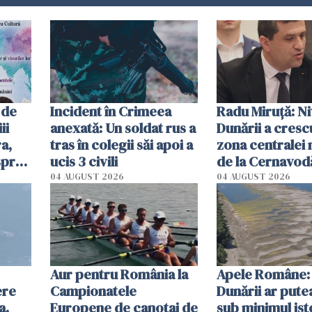
 de
Incident în Crimeea
Radu Miruţă: Ni
ii
anexată: Un soldat rus a
Dunării a crescu
a,
tras în colegii săi apoi a
zona centralei 
spre
ucis 3 civili
de la Cernavodă
olum
cm faţă de ziua
04 AUGUST 2026
04 AUGUST 2026
Aur pentru România la
Apele Române: 
ere
Campionatele
Dunării ar pute
a.
Europene de canotaj de
sub minimul ist