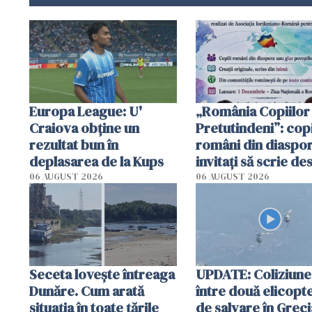
Europa League: U'
„România Copiilor
Craiova obține un
Pretutindeni”: copi
rezultat bun în
români din diaspor
deplasarea de la Kups
invitați să scrie de
România într-un v
06 AUGUST 2026
06 AUGUST 2026
special
Seceta lovește întreaga
UPDATE: Coliziune
Dunăre. Cum arată
între două elicopt
situația în toate țările
de salvare în Greci