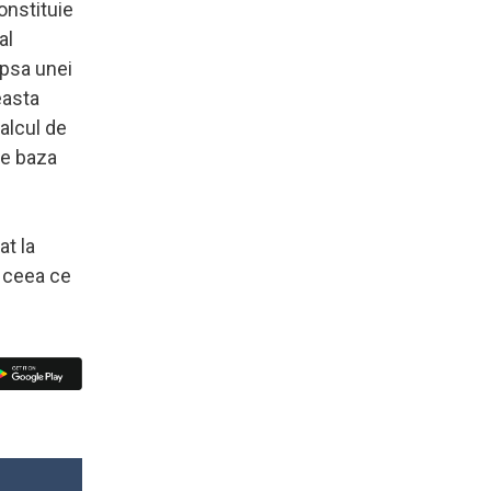
constituie
al
ipsa unei
easta
alcul de
pe baza
at la
, ceea ce