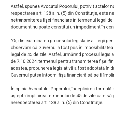
Astfel, spunea Avocatul Poporului, potrivit actelor n
respectarea art. 138 alin. (5) din Constituţie, este nec
netransmiterea fişei financiare în termenul legal de 
document nu poate constitui un impediment în conti
"Or, din examinarea procesului legislativ al Legii pe
observăm că Guvernul a fost pus în imposibilitatea de
legal de 45 de zile. Astfel, urmărind procesul legisla
de 7.10.2024, termenul pentru transmiterea fişei fi
acestea, propunerea legislativă a fost adoptată în d
Guvernul putea întocmi fişa financiară să se fi împli
În opinia Avocatului Poporului, îndeplinirea formală de 
aştepta împlinirea termenului de 45 de zile care să
nerespectarea art. 138 alin. (5) din Constituţie.