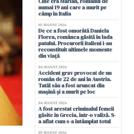
Cine era Marian, românul de
numai 19 ani care a murit pe
câmp în Italia
05 AUGUST 2026
De ce a fost omorâtă Daniela
Florea, românca găsită în lada
patului. Procurorii italieni i-au
reconstituit ultimele momente
din viață
04 AUGUST 2026
Accident grav provocat de un
român de 22 de ani în Austria.
Tatăl său a fost aruncat din
mașină și a murit pe loc
04 AUGUST 2026
A fost arestat criminalul femeii
găsite în Grecia, într-o valiză. S-
a aflat cum s-a întâmplat totul
05 AUGUST 2026