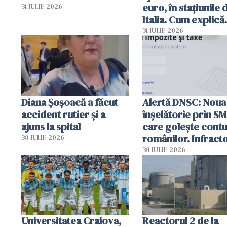
euro, în stațiunile 
31 IULIE 2026
Italia. Cum explică
autoritățile
31 IULIE 2026
Diana Șoșoacă a făcut
Alertă DNSC: Noua
accident rutier și a
înșelătorie prin S
ajuns la spital
care golește contu
românilor. Infracto
30 IULIE 2026
folosesc numele
30 IULIE 2026
Ghișeul.ro și al Poli
Române
Universitatea Craiova,
Reactorul 2 de la