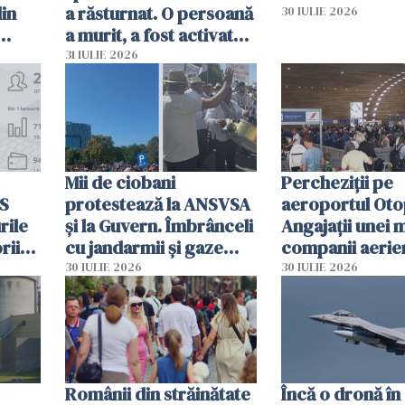
din
a răsturnat. O persoană
30 IULIE 2026
a murit, a fost activat
planul roșu de
31 IULIE 2026
intervenție
Mii de ciobani
Percheziții pe
MS
protestează la ANSVSA
aeroportul Oto
rile
și la Guvern. Îmbrânceli
Angajații unei 
rii
cu jandarmii și gaze
companii aerie
lacrimogene
parfumuri, ceas
30 IULIE 2026
30 IULIE 2026
ției
mâncarea desti
vânzării
Românii din străinătate
Încă o dronă în