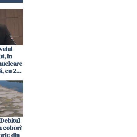
velul
t, în
nucleare
, cu 2
 trecută
Debitul
a coborî
oric din