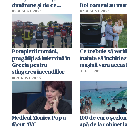
dunărene și de ce
Doi oameni au mur
România resimte
03 AUGUST 2026
02 AUGUST 2026
efectele, deși a plouat
în iulie
Pompierii români,
Ce trebuie să verif
pregătiţi să intervină în
înainte să închiriez
Grecia pentru
mașină vara aceas
stingerea incendiilor
31 IULIE 2026
01 AUGUST 2026
Medicul Monica Pop a
100 de euro șezlong
făcut AVC
apă de la robinet l