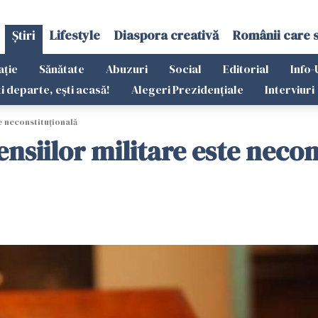
Știri
Lifestyle
Diaspora creativă
Românii care 
ație
Sănătate
Abuzuri
Social
Editorial
Info-
ti departe, ești acasă!
Alegeri Prezidențiale
Interviuri
e neconstituţională
ensiilor militare este neco