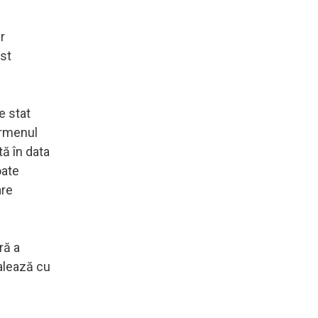
r
est
e stat
ermenul
tă în data
oate
are
ră a
alează cu