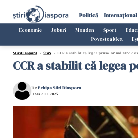
Politică
Internațional
Economie
Joburi
Monden
Sport
Educ
Povestea Mea
Eș
StiriDiaspora
›
Știri
›
CCR a stabilit că legea pensiilor militare est
CCR a stabilit că legea p
De
Echipa Stiri Diaspora
11 MARTIE 2025