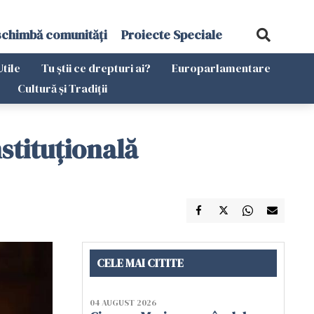
schimbă comunități
Proiecte Speciale
Utile
Tu știi ce drepturi ai?
Europarlamentare
Cultură și Tradiții
nstituţională
CELE MAI CITITE
04 AUGUST 2026