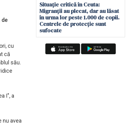
Situație critică în Ceuta:
Migranții au plecat, dar au lăsat
în urma lor peste 1.000 de copii.
a de
Centrele de protecție sunt
sufocate
ori, cu
at că
blul său.
ridice
a I", a
re nu avea