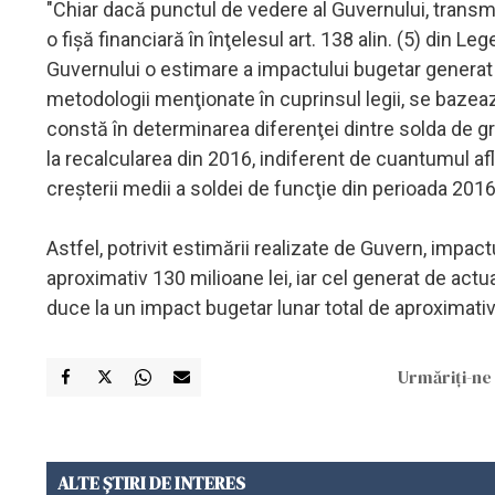
"Chiar dacă punctul de vedere al Guvernului, transmis 
o fişă financiară în înţelesul art. 138 alin. (5) din 
Guvernului o estimare a impactului bugetar generat d
metodologii menţionate în cuprinsul legii, se bazeaz
constă în determinarea diferenţei dintre solda de gr
la recalcularea din 2016, indiferent de cuantumul afl
creşterii medii a soldei de funcţie din perioada 201
Astfel, potrivit estimării realizate de Guvern, impac
aproximativ 130 milioane lei, iar cel generat de actu
duce la un impact bugetar lunar total de aproximativ
Urmăriți-ne 
ALTE ȘTIRI DE INTERES