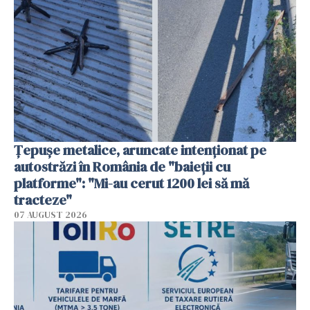
Țepușe metalice, aruncate intenționat pe
autostrăzi în România de "baieții cu
platforme": "Mi-au cerut 1200 lei să mă
tracteze"
07 AUGUST 2026