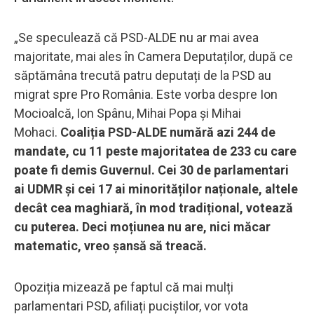
„Se speculează că PSD-ALDE nu ar mai avea
majoritate, mai ales în Camera Deputaților, după ce
săptămâna trecută patru deputați de la PSD au
migrat spre Pro România. Este vorba despre Ion
Mocioalcă, Ion Spânu, Mihai Popa și Mihai
Mohaci.
Coaliția PSD-ALDE numără azi 244 de
mandate, cu 11 peste majoritatea de 233 cu care
poate fi demis Guvernul. Cei 30 de parlamentari
ai UDMR și cei 17 ai minorităților naționale, altele
decât cea maghiară, în mod tradițional, votează
cu puterea. Deci moțiunea nu are, nici măcar
matematic, vreo șansă să treacă.
Opoziția mizează pe faptul că mai mulți
parlamentari PSD, afiliați puciștilor, vor vota