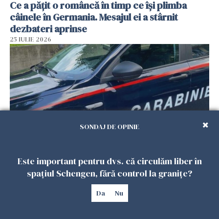
Ce a pățit o româncă în timp ce își plimba
câinele în Germania. Mesajul ei a stârnit
dezbateri aprinse
25 IULIE 2026
SONDAJ DE OPINIE
Este important pentru dvs. că circulăm liber în
Româncă din Italia, acuzată că și-a lăsat copiii
singuri în casă pentru a merge la mall. Vecinii
spațiul Schengen, fără control la granițe?
au dat alarma
Da
Nu
25 IULIE 2026