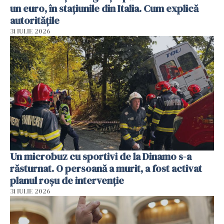
un euro, în stațiunile din Italia. Cum explică
autoritățile
31 IULIE 2026
Un microbuz cu sportivi de la Dinamo s-a
răsturnat. O persoană a murit, a fost activat
planul roșu de intervenție
31 IULIE 2026