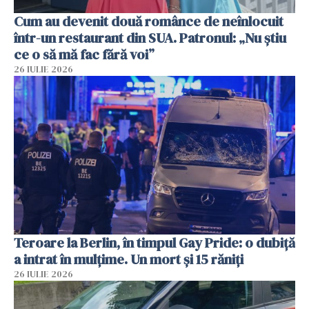
Cum au devenit două românce de neînlocuit
într-un restaurant din SUA. Patronul: „Nu știu
ce o să mă fac fără voi”
26 IULIE 2026
Teroare la Berlin, în timpul Gay Pride: o dubiță
a intrat în mulțime. Un mort și 15 răniți
26 IULIE 2026