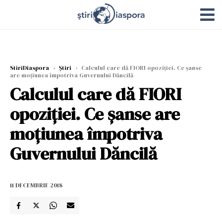
StiriDiaspora
›
Știri
›
Calculul care dă FIORI opoziției. Ce șanse
are moțiunea împotriva Guvernului Dăncilă
Calculul care dă FIORI
opoziției. Ce șanse are
moțiunea împotriva
Guvernului Dăncilă
11 DECEMBRIE 2018