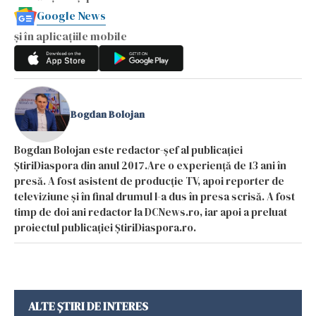
Google News
și în aplicațiile mobile
Bogdan Bolojan
Bogdan Bolojan este redactor-șef al publicației
ȘtiriDiaspora din anul 2017.Are o experiență de 13 ani în
presă. A fost asistent de producție TV, apoi reporter de
televiziune și în final drumul l-a dus în presa scrisă. A fost
timp de doi ani redactor la DCNews.ro, iar apoi a preluat
proiectul publicației ȘtiriDiaspora.ro.
ALTE ȘTIRI DE INTERES