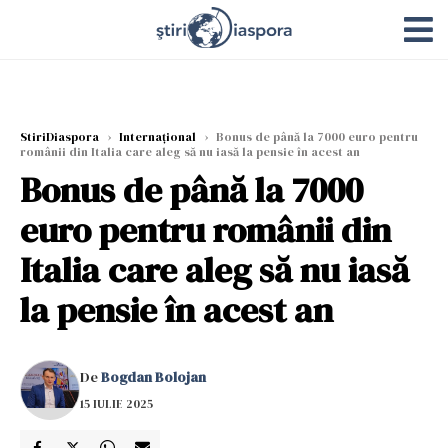
StiriDiaspora
›
Internațional
›
Bonus de până la 7000 euro pentru
românii din Italia care aleg să nu iasă la pensie în acest an
Bonus de până la 7000
euro pentru românii din
Italia care aleg să nu iasă
la pensie în acest an
De
Bogdan Bolojan
15 IULIE 2025