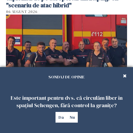
"scenariu de atac hibrid"
06 AUGUST 2026
SONDAJ DE OPINIE
Pompierii români continuă misiunile de sprijin
în Franţa şi Grecia
Este important pentru dvs. că circulăm liber în
06 AUGUST 2026
spațiul Schengen, fără control la granițe?
Da
Nu