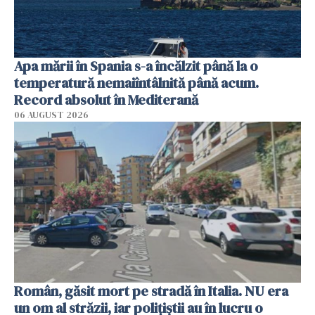
Apa mării în Spania s-a încălzit până la o
temperatură nemaiîntâlnită până acum.
Record absolut în Mediterană
06 AUGUST 2026
Român, găsit mort pe stradă în Italia. NU era
un om al străzii, iar polițiștii au în lucru o