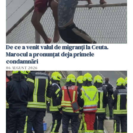
De ce a venit valul de migranți la Ceuta.
Marocul a pronunțat deja primele
condamnări
06 AUGUST 2026