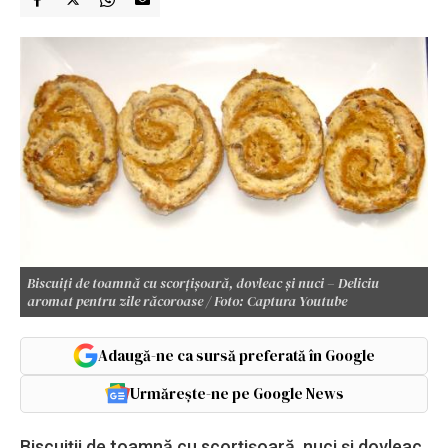
Biscuiți de toamnă cu scorțișoară, dovleac și nuci – Deliciu
aromat pentru zile răcoroase / Foto: Captura Youtube
Adaugă-ne ca sursă preferată în Google
Urmărește-ne pe Google News
Biscuiții de toamnă cu scorțișoară, nuci și dovleac