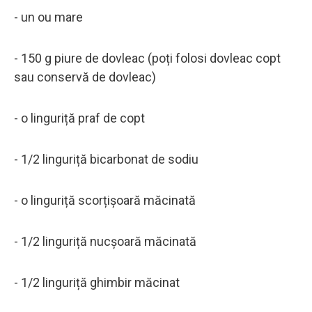
- un ou mare
- 150 g piure de dovleac (poți folosi dovleac copt
sau conservă de dovleac)
- o linguriță praf de copt
- 1/2 linguriță bicarbonat de sodiu
- o linguriță scorțișoară măcinată
- 1/2 linguriță nucșoară măcinată
- 1/2 linguriță ghimbir măcinat