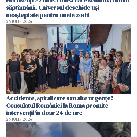
Horoscop 27 iulie. Lunea care schimbă ritmul
săptămânii. Universul deschide uși
neașteptate pentru unele zodii
26 IULIE 2026
Accidente, spitalizare sau alte urgențe?
Consulatul României la Roma promite
intervenții în doar 24 de ore
26 IULIE 2026