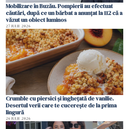
Mobilizare în Buzău. Pompierii au efectuat
căutări, după ce un bărbat a anunțat la 112 că a
văzut un obiect luminos
27 IULIE 2026
Crumble cu piersici și înghețată de vanilie.
Desertul verii care te cucerește de la prima
lingură
26 IULIE 2026