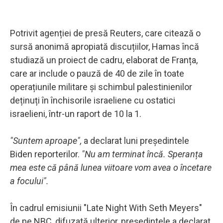
Potrivit agenției de presă Reuters, care citează o
sursă anonimă apropiată discuțiilor, Hamas încă
studiază un proiect de cadru, elaborat de Franța,
care ar include o pauză de 40 de zile în toate
operațiunile militare și schimbul palestinienilor
deținuți în închisorile israeliene cu ostatici
israelieni, într-un raport de 10 la 1.
"Suntem aproape",
a declarat luni președintele
Biden reporterilor.
"Nu am terminat încă. Speranța
mea este că până lunea viitoare vom avea o încetare
a focului".
În cadrul emisiunii "Late Night With Seth Meyers"
de pe NBC, difuzată ulterior, președintele a declarat