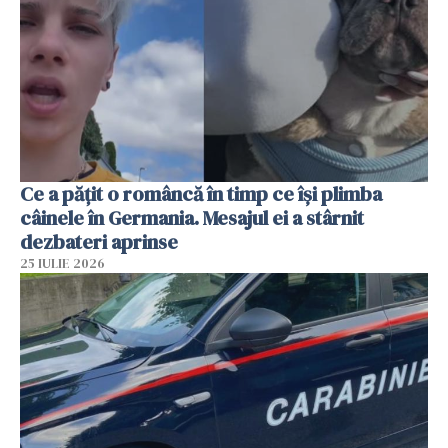
Ce a pățit o româncă în timp ce își plimba
câinele în Germania. Mesajul ei a stârnit
dezbateri aprinse
25 IULIE 2026