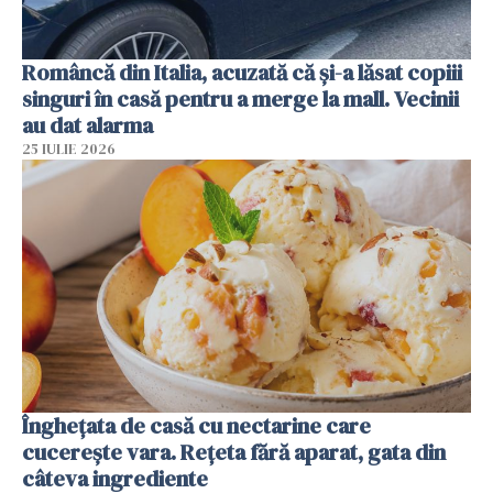
Româncă din Italia, acuzată că și-a lăsat copiii
singuri în casă pentru a merge la mall. Vecinii
au dat alarma
25 IULIE 2026
Înghețata de casă cu nectarine care
cucerește vara. Rețeta fără aparat, gata din
câteva ingrediente