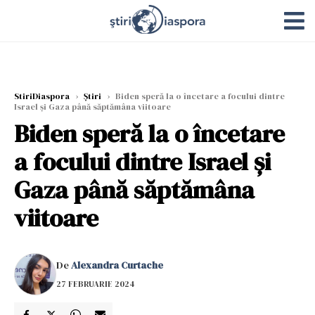
StiriDiaspora
›
Știri
›
Biden speră la o încetare a focului dintre
Israel și Gaza până săptămâna viitoare
Biden speră la o încetare
a focului dintre Israel și
Gaza până săptămâna
viitoare
De
Alexandra Curtache
27 FEBRUARIE 2024