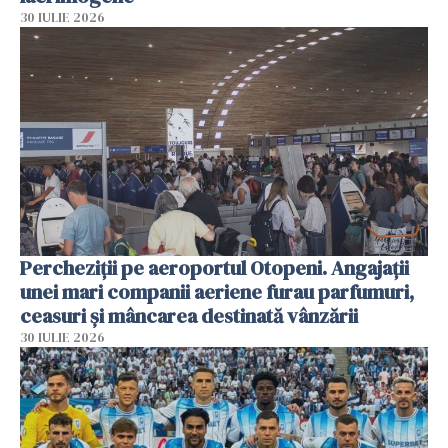
30 IULIE 2026
Percheziții pe aeroportul Otopeni. Angajații
unei mari companii aeriene furau parfumuri,
ceasuri și mâncarea destinată vânzării
30 IULIE 2026