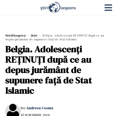
StiriDiaspora
›
Știri
›
Belgia. Adolescenţi REŢINUŢI după ce au
depus jurământ de supunere faţă de Stat Islamic
Belgia. Adolescenţi
REŢINUŢI după ce au
depus jurământ de
supunere faţă de Stat
Islamic
De
Andreea Cosma
05 NOIEMBRIE 2020