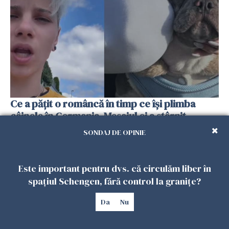
Ce a pățit o româncă în timp ce își plimba
câinele în Germania. Mesajul ei a stârnit
dezbateri aprinse
SONDAJ DE OPINIE
25 IULIE 2026
Este important pentru dvs. că circulăm liber în
spațiul Schengen, fără control la granițe?
Da
Nu