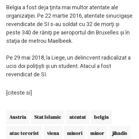
Belgia a fost deja ţinta mai multor atentate ale
organizaţiei. Pe 22 martie 2016, atentate sinucigaşe
revendicate de SI s-au soldat cu 32 de morţi şi
peste 340 de răniţi pe aeroportul din Bruxelles şi în
staţia de metrou Maelbeek.
Pe 29 mai 2018, la Liege, un delincvent radicalizat a
ucis doi poliţişti şi un student. Atacul a fost
revendicat de SI.
[citeste si]
Austria
Stat Islamic
atentat
belgia
atac terorist
viena
minori
minor
jihadis