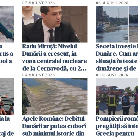
începe la 1 octombrie
07 AUGUST 2026
06 AUGUST 2026
ă
a
Radu Miruţă: Nivelul
Seceta lovește 
rus a
Dunării a crescut, în
Dunăre. Cum ar
poi a
zona centralei nucleare
situația în toate
de la Cernavodă, cu 2
dunărene și de
cm faţă de ziua trecută
România resim
04 AUGUST 2026
03 AUGUST 2026
efectele, deși a
în iulie
a la
Apele Române: Debitul
Pompierii româ
Dunării ar putea coborî
pregătiţi să int
aj de
sub minimul istoric din
Grecia pentru