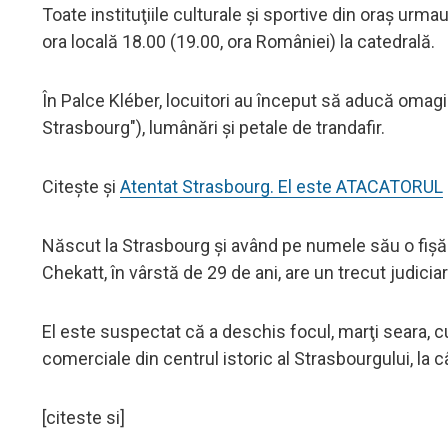
Toate instituţiile culturale şi sportive din oraş u
ora locală 18.00 (19.00, ora României) la catedrală.
În Palce Kléber, locuitori au început să aducă omagiu 
Strasbourg"), lumânări şi petale de trandafir.
Citește și
Atentat Strasbourg. El este ATACATORUL
Născut la Strasbourg şi având pe numele său o fişă „S
Chekatt, în vârstă de 29 de ani, are un trecut judici
El este suspectat că a deschis focul, marţi seara, cu
comerciale din centrul istoric al Strasbourgului, la
[citeste si]