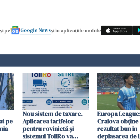
Google News
și pe
și în aplicațiile mobile
Nou sistem de taxare.
Europa League:
at pe
Aplicarea tarifelor
Craiova obține
nia
pentru rovinietă şi
rezultat bun în
sistemul TollRo va
deplasarea de 