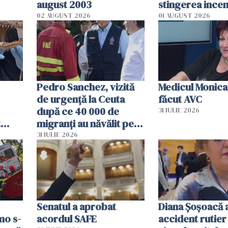
august 2003
stingerea incen
02 AUGUST 2026
01 AUGUST 2026
Pedro Sanchez, vizită
Medicul Monica
de urgență la Ceuta
făcut AVC
după ce 40 000 de
31 IULIE 2026
t
migranți au năvălit pe
și o
teritoriul spaniol: „Vom
31 IULIE 2026
ni
mobiliza toate
resursele"
Senatul a aprobat
Diana Șoșoacă a
mo s-
acordul SAFE
accident rutier 