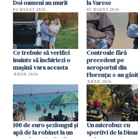
Doi oameni au murit
la Varese
02 AUGUST 2026
02 AUGUST 2026
Ce trebuie să verifici
Controale fără
înainte să închiriezi o
precedent pe
mașină vara aceasta
aeroportul din
Florența: s-au găsi
31 IULIE 2026
capete de aligator 
31 IULIE 2026
sumă imensă de ba
100 de euro șezlongul și
Un microbuz cu
apă de la robinet la un
sportivi de la Dina