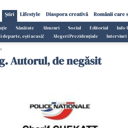
Știri
Lifestyle
Diaspora creativă
Românii care 
ație
Sănătate
Abuzuri
Social
Editorial
Info-
ti departe, ești acasă!
Alegeri Prezidențiale
Interviuri
it
. Autorul, de negăsit