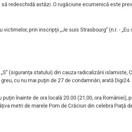
rmau să redeschidă astăzi. O rugăciune ecumenică este pre
victimelor, prin inscripţii „Je suis Strasbourg” (n.r. - „Eu
” (siguranţa statului) din cauza radicalizării islamiste, C
ar greu, cu nu mai puţin de 27 de condamnări, arată Digi24.
 puţin înainte de ora locală 20.00 (21.00, ora României), p
 câţiva metri de marele Pom de Crăciun din celebra Piaţă d