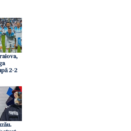
raiova,
ga
upă 2-2
uzău.