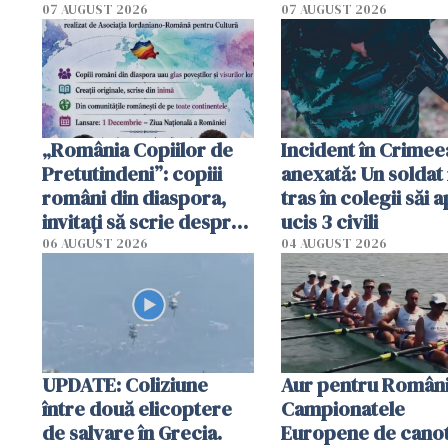
Poliția l-a identificat
platforme": "Mi-au
07 AUGUST 2026
07 AUGUST 2026
cerut 1200 lei să m
tracteze"
„România Copiilor de
Incident în Crimee
Pretutindeni”: copiii
anexată: Un soldat 
români din diaspora,
tras în colegii săi a
invitați să scrie despre
ucis 3 civili
România într-un volum
06 AUGUST 2026
04 AUGUST 2026
special
UPDATE: Coliziune
Aur pentru Români
între două elicoptere
Campionatele
de salvare în Grecia.
Europene de canot