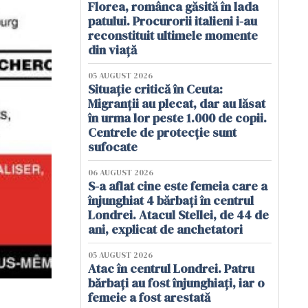
Florea, românca găsită în lada
patului. Procurorii italieni i-au
reconstituit ultimele momente
din viață
05 AUGUST 2026
Situație critică în Ceuta:
Migranții au plecat, dar au lăsat
în urma lor peste 1.000 de copii.
Centrele de protecție sunt
sufocate
06 AUGUST 2026
S-a aflat cine este femeia care a
înjunghiat 4 bărbați în centrul
Londrei. Atacul Stellei, de 44 de
ani, explicat de anchetatori
05 AUGUST 2026
Atac în centrul Londrei. Patru
bărbați au fost înjunghiați, iar o
femeie a fost arestată