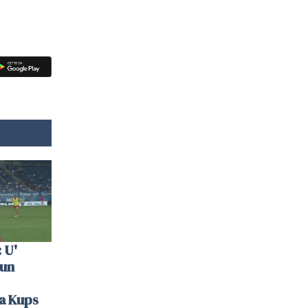
 U'
 un
la Kups