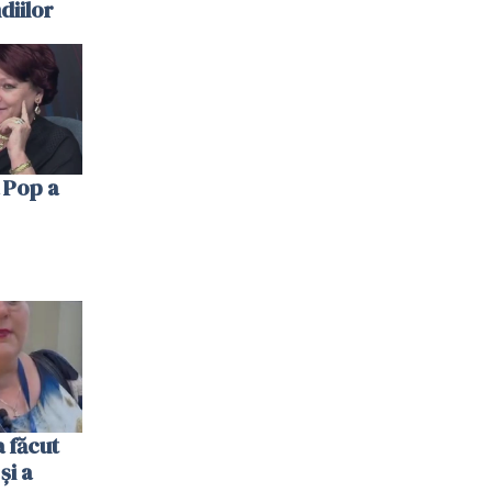
diilor
 Pop a
 făcut
și a