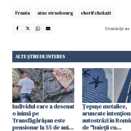
Franta
atac strasbourg
cherif chekatt
Urmăriți-ne 
ALTE ȘTIRI DE INTERES
Individul care a desenat
Țepușe metalice,
o inimă pe
aruncate intențion
Transfăgărășan este
autostrăzi în Româ
pensionar la 55 de ani.
de "baieții cu