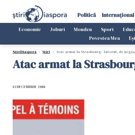
Politică
Internațional
Economie
Joburi
Monden
Sport
Educ
Povestea Mea
Eș
StiriDiaspora
›
Știri
›
Atac armat la Strasbourg. Autorul, de negăs
Atac armat la Strasbourg
13 DECEMBRIE 2018