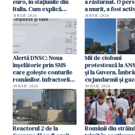
euro, în stațiunile din
a răsturnat. O per
Italia. Cum explică
a murit, a fost acti
autoritățile
planul roșu de
31 IULIE 2026
31 IULIE 2026
intervenție
Alertă DNSC: Noua
Mii de ciobani
înșelătorie prin SMS
protestează la AN
care golește conturile
și la Guvern. Îmbrâ
românilor. Infractorii
cu jandarmii și gaz
folosesc numele
lacrimogene
30 IULIE 2026
30 IULIE 2026
Ghișeul.ro și al Poliției
Române
Reactorul 2 de la
Românii din străin