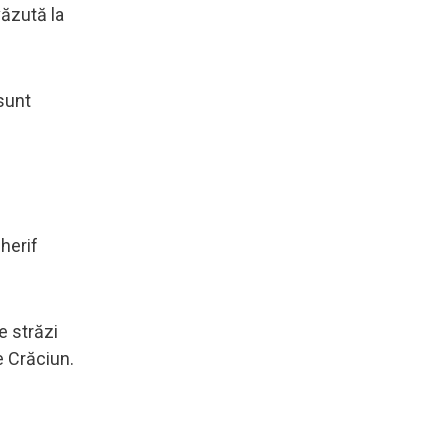
văzută la
 sunt
herif
e străzi
e Crăciun.