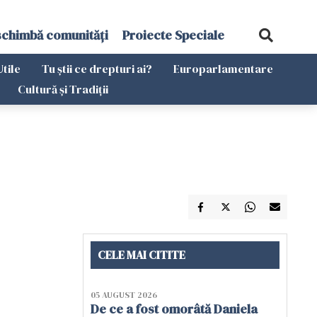
schimbă comunități
Proiecte Speciale
Utile
Tu știi ce drepturi ai?
Europarlamentare
Cultură și Tradiții
CELE MAI CITITE
05 AUGUST 2026
De ce a fost omorâtă Daniela