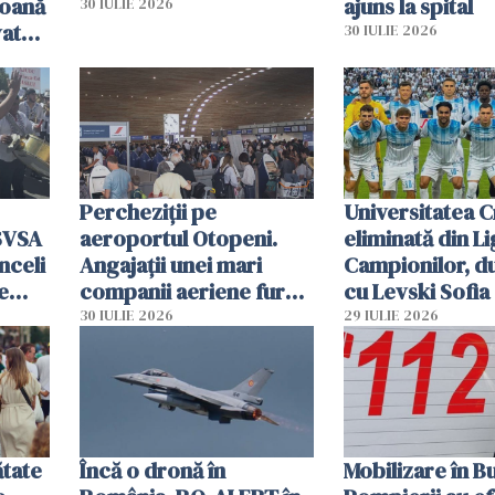
soană
ajuns la spital
30 IULIE 2026
vat
30 IULIE 2026
Percheziții pe
Universitatea C
SVSA
aeroportul Otopeni.
eliminată din Li
nceli
Angajații unei mari
Campionilor, d
e
companii aeriene furau
cu Levski Sofia
parfumuri, ceasuri și
30 IULIE 2026
29 IULIE 2026
mâncarea destinată
vânzării
ătate
Încă o dronă în
Mobilizare în B