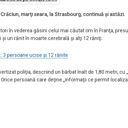
 Crăciun, marţi seara, la Strasbourg, continuă și astăzi.
tori în vederea găsirii celui mai căutat om în Franţa, pres
şi un rănit în moarte cerebrală şi alţi 12 răniţi.
 3 persoane ucise și 12 rănite
avertizat poliţia, descriind un bărbat înalt de 1,80 metri, cu 
 Orice persoană care deţine „informaţii ce permit localiza