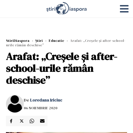
StiriDiaspora
›
Știri
›
Educatie
›
Arafat: „Creșele și after-school-
urile rămân deschise”
Arafat: „Creșele și after-
school-urile rămân
deschise”
De
Loredana Iriciuc
06 NOIEMBRIE 2020