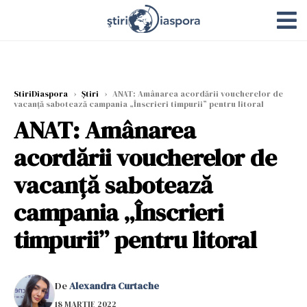
StiriDiaspora
›
Știri
›
ANAT: Amânarea acordării voucherelor de
vacanță sabotează campania „Înscrieri timpurii” pentru litoral
ANAT: Amânarea
acordării voucherelor de
vacanță sabotează
campania „Înscrieri
timpurii” pentru litoral
De
Alexandra Curtache
18 MARTIE 2022