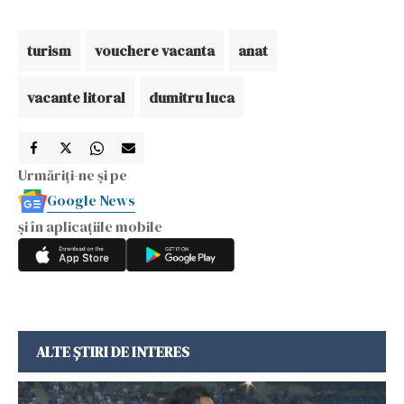
turism
vouchere vacanta
anat
vacante litoral
dumitru luca
Urmăriți-ne și pe
Google News
și în aplicațiile mobile
ALTE ȘTIRI DE INTERES