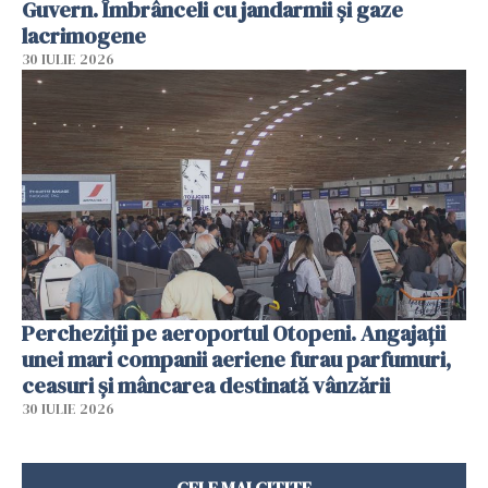
Guvern. Îmbrânceli cu jandarmii și gaze
lacrimogene
30 IULIE 2026
Percheziții pe aeroportul Otopeni. Angajații
unei mari companii aeriene furau parfumuri,
ceasuri și mâncarea destinată vânzării
30 IULIE 2026
CELE MAI CITITE