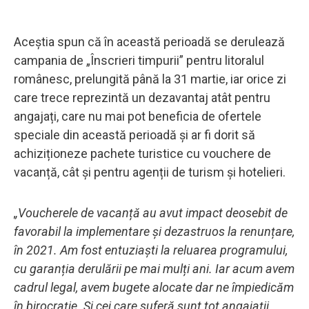
Aceștia spun că în această perioadă se derulează
campania de „Înscrieri timpurii” pentru litoralul
românesc, prelungită până la 31 martie, iar orice zi
care trece reprezintă un dezavantaj atât pentru
angajați, care nu mai pot beneficia de ofertele
speciale din această perioadă și ar fi dorit să
achiziționeze pachete turistice cu vouchere de
vacanță, cât și pentru agenții de turism și hotelieri.
„Voucherele de vacanță au avut impact deosebit de
favorabil la implementare și dezastruos la renunțare,
în 2021. Am fost entuziaști la reluarea programului,
cu garanția derulării pe mai mulți ani. Iar acum avem
cadrul legal, avem bugete alocate dar ne împiedicăm
în birocrație. Și cei care suferă sunt tot angajații,