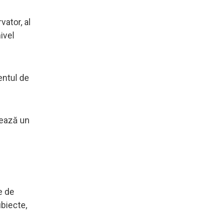
vator, al
ivel
entul de
hează un
e de
ubiecte,