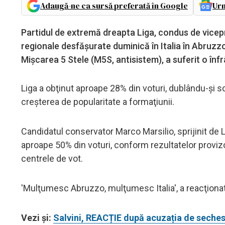
Adaugă-ne ca sursă preferată în Google
Urm
Partidul de extremă dreapta Liga, condus de vicepre
regionale desfăşurate duminică în Italia în Abruzzo
Mişcarea 5 Stele (M5S, antisistem), a suferit o înf
Liga a obţinut aproape 28% din voturi, dublându-şi sc
creşterea de popularitate a formaţiunii.
Candidatul conservator Marco Marsilio, sprijinit de 
aproape 50% din voturi, conform rezultatelor provizo
centrele de vot.
'Mulţumesc Abruzzo, mulţumesc Italia', a reacţionat 
Vezi și:
Salvini, REACȚIE după acuzația de seches