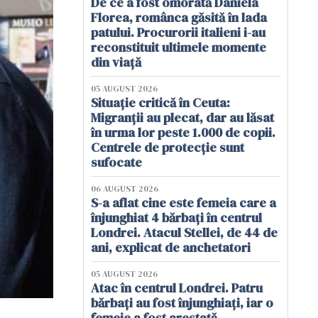
De ce a fost omorâtă Daniela
Florea, românca găsită în lada
patului. Procurorii italieni i-au
reconstituit ultimele momente
din viață
05 AUGUST 2026
Situație critică în Ceuta:
Migranții au plecat, dar au lăsat
în urma lor peste 1.000 de copii.
Centrele de protecție sunt
sufocate
06 AUGUST 2026
S-a aflat cine este femeia care a
înjunghiat 4 bărbați în centrul
Londrei. Atacul Stellei, de 44 de
ani, explicat de anchetatori
05 AUGUST 2026
Atac în centrul Londrei. Patru
bărbați au fost înjunghiați, iar o
femeie a fost arestată