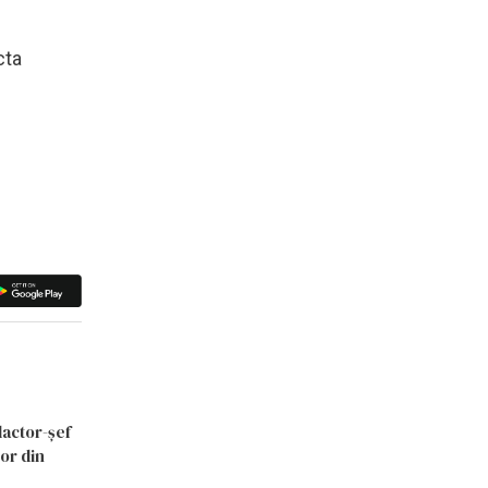
cta
dactor-șef
lor din