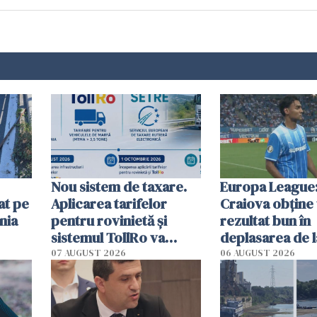
Nou sistem de taxare.
Europa League:
at pe
Aplicarea tarifelor
Craiova obține
nia
pentru rovinietă şi
rezultat bun în
sistemul TollRo va
deplasarea de 
începe la 1 octombrie
07 AUGUST 2026
06 AUGUST 2026
ă