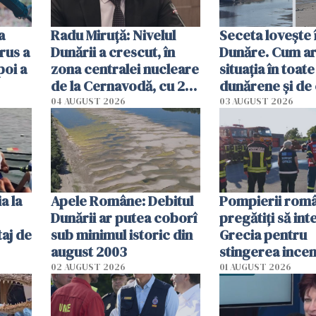
a
Radu Miruţă: Nivelul
Seceta lovește 
rus a
Dunării a crescut, în
Dunăre. Cum ar
poi a
zona centralei nucleare
situația în toate
de la Cernavodă, cu 2
dunărene și de
cm faţă de ziua trecută
România resim
04 AUGUST 2026
03 AUGUST 2026
efectele, deși a
în iulie
a la
Apele Române: Debitul
Pompierii româ
Dunării ar putea coborî
pregătiţi să int
aj de
sub minimul istoric din
Grecia pentru
august 2003
stingerea incen
02 AUGUST 2026
01 AUGUST 2026