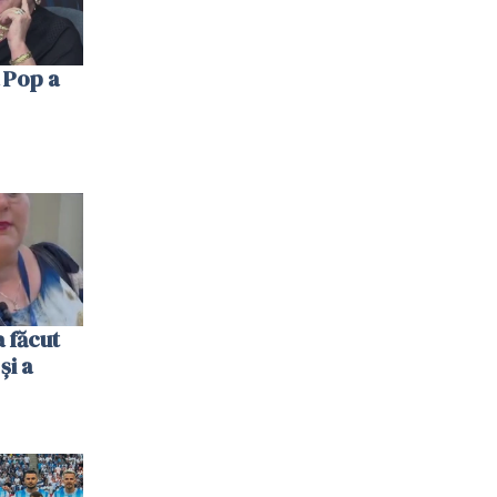
 Pop a
 făcut
și a