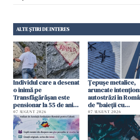
ALTE ȘTIRI DE INTERES
Individul care a desenat
Țepușe metalice,
o inimă pe
aruncate intențion
Transfăgărășan este
autostrăzi în Româ
pensionar la 55 de ani.
de "baieții cu
Poliția l-a identificat
platforme": "Mi-au
07 AUGUST 2026
07 AUGUST 2026
cerut 1200 lei să m
tracteze"