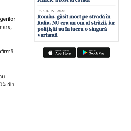
06 AUGUST 2026
Român, găsit mort pe stradă în
gerilor
Italia. NU era un om al străzii, iar
rnare,
polițiștii au în lucru o singură
variantă
onfirmă
 cu
90% din