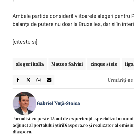
Ambele partide consideră viitoarele alegeri pentru 
balanţa de putere nu doar la Bruxelles, dar şi în inte
[citeste si]
alegeri italia
Matteo Salvini
cinque stele
liga
Urmăriți-ne 
Gabriel Nuță-Stoica
Jurnalist cu peste 15 ani de experiență, specializat în mon
adjunct al portalului ȘtiriDiaspora.ro și realizator al emi
diaspora.