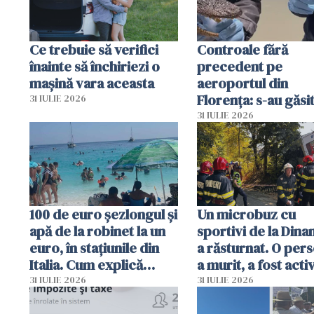
Ce trebuie să verifici
Controale fără
înainte să închiriezi o
precedent pe
mașină vara aceasta
aeroportul din
Florența: s-au găsi
31 IULIE 2026
capete de aligator 
31 IULIE 2026
sumă imensă de ba
100 de euro șezlongul și
Un microbuz cu
apă de la robinet la un
sportivi de la Dina
euro, în stațiunile din
a răsturnat. O per
Italia. Cum explică
a murit, a fost acti
autoritățile
planul roșu de
31 IULIE 2026
31 IULIE 2026
intervenție