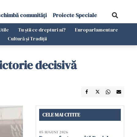
schimbă comunități
Proiecte Speciale
Utile
Tu știi ce drepturi ai?
Europarlamentare
Cultură și Tradiții
ictorie decisivă
CELE MAI CITITE
05 AUGUST 2026