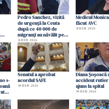
Pedro Sanchez, vizită
Medicul Monica
de urgență la Ceuta
făcut AVC
după ce 40 000 de
31 IULIE 2026
t
migranți au năvălit pe
și o
teritoriul spaniol: „Vom
31 IULIE 2026
ni
mobiliza toate
resursele"
Senatul a aprobat
Diana Șoșoacă a
mo s-
acordul SAFE
accident rutier 
soană
ajuns la spital
30 IULIE 2026
vat
30 IULIE 2026