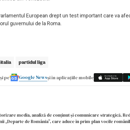
Parlamentul European drept un test important care va afe
riorul guvernului de la Roma.
 italia
partidul liga
Google News
și pe
și în aplicațiile mobile
itorizare media, analiză de conținut și comunicare strategică. Re
siunii „Departe de România”, care aduce în prim-plan vocile români