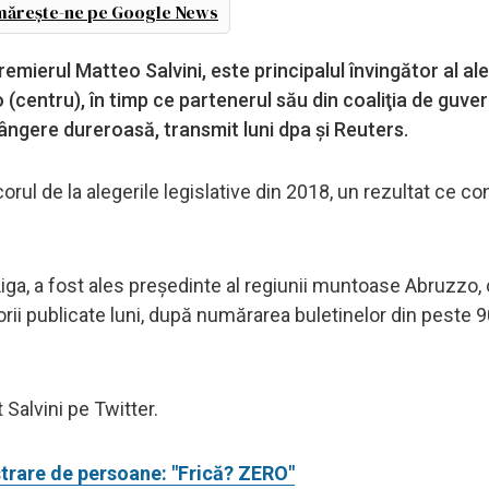
ărește-ne pe Google News
mierul Matteo Salvini, este principalul învingător al ale
 (centru), în timp ce partenerul său din coaliţia de guve
rângere dureroasă, transmit luni dpa şi Reuters.
orul de la alegerile legislative din 2018, un rezultat ce c
Liga, a fost ales preşedinte al regiunii muntoase Abruzzo,
rii publicate luni, după numărarea buletinelor din peste 
Salvini pe Twitter.
trare de persoane: "Frică? ZERO"