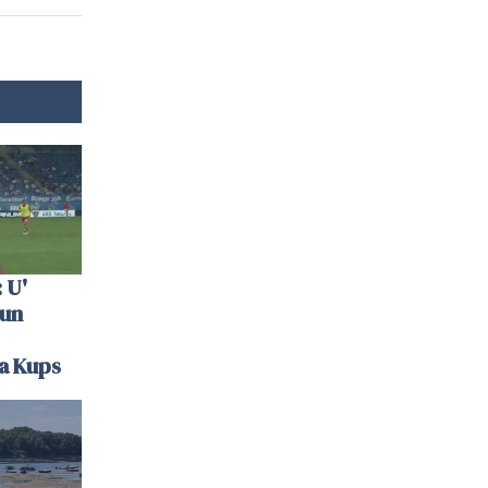
 U'
 un
la Kups