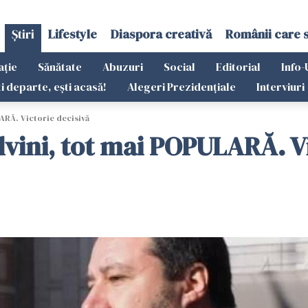
Știri
Lifestyle
Diaspora creativă
Românii care 
ație
Sănătate
Abuzuri
Social
Editorial
Info-
ti departe, ești acasă!
Alegeri Prezidențiale
Interviuri
LARĂ. Victorie decisivă
Salvini, tot mai POPULARĂ. V