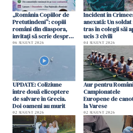
„România Copiilor de
Incident în Crimee
Pretutindeni”: copiii
anexată: Un soldat 
români din diaspora,
tras în colegii săi a
invitați să scrie despre
ucis 3 civili
România într-un volum
06 AUGUST 2026
04 AUGUST 2026
special
UPDATE: Coliziune
Aur pentru Români
între două elicoptere
Campionatele
de salvare în Grecia.
Europene de canot
Doi oameni au murit
la Varese
02 AUGUST 2026
02 AUGUST 2026