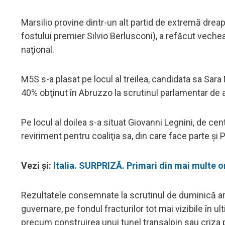
Marsilio provine dintr-un alt partid de extremă dreapta
fostului premier Silvio Berlusconi), a refăcut vechea
naţional.
M5S s-a plasat pe locul al treilea, candidata sa Sar
40% obţinut în Abruzzo la scrutinul parlamentar de a
Pe locul al doilea s-a situat Giovanni Legnini, de c
reviriment pentru coaliţia sa, din care face parte şi
Vezi și:
Italia. SURPRIZĂ. Primari din mai multe or
Rezultatele consemnate la scrutinul de duminică ar p
guvernare, pe fondul fracturilor tot mai vizibile în 
precum construirea unui tunel transalpin sau criza 