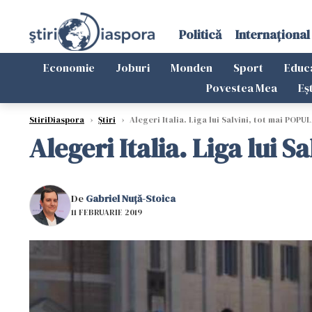
Politică
Internațional
Economie
Joburi
Monden
Sport
Educ
Povestea Mea
Eș
StiriDiaspora
›
Știri
›
Alegeri Italia. Liga lui Salvini, tot mai POPU
Alegeri Italia. Liga lui 
De
Gabriel Nuță-Stoica
11 FEBRUARIE 2019