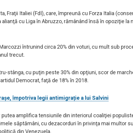
, Fraţii Italiei (FdI), care, împreună cu Forza Italia (conser
 alianţă cu Liga în Abruzzo, rămânând însă în opoziţie la n
a Marcozzi întrunind circa 20% din voturi, cu mult sub proc
nul trecut.
entru-stânga, cu puţin peste 30% din opţiuni, scor de marc
 Partidul Democrat, faţă de 18% în 2018.
aşe, împotriva legii antimigrație a lui Salvini
utea amplifica tensiunile din interiorul coaliţiei populist
ultimele săptămâni, cu dezacorduri în privinţa mai multor s
politică din Venezuela.